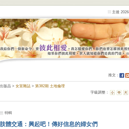
主後 202
推文：
出版品 >
女宣雜誌
>
第382期 土地倫理
字級調整：
特輯
肢體交通：興起吧！傳好信息的婦女們