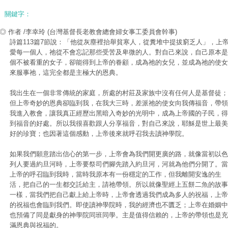
關鍵字：
◎ 作者 /李幸玲
(台灣基督長老教會總會婦女事工委員會幹事)
詩篇113篇7節說：「他從灰塵裡抬舉貧寒人，從糞堆中提拔窮乏人」，上
愛每一個人，祂從不會忘記那些受苦及卑微的人。對自己來說，自己原本是
個不被看重的女子，卻能得到上帝的眷顧，成為祂的女兒，並成為祂的使女
來服事祂，這完全都是主極大的恩典。
我出生在一個非常傳統的家庭，所處的村莊及家族中沒有任何人是基督徒；
但上帝奇妙的恩典卻臨到我，在我大三時，差派祂的使女向我傳福音，帶領
我進入教會，讓我真正經歷出黑暗入奇妙的光明中，成為上帝國的子民，得
到福音的好處。所以我很喜歡跟人分享福音，對自己來說，耶穌是世上最美
好的珍寶；也因著這個感動，上帝後來就呼召我去讀神學院。
如果我們願意踏出信心的第一步，上帝會為我們開更廣的路，就像當初以色
列人要過約旦河時，上帝要祭司們腳先踏入約旦河，河就為他們分開了。當
上帝的呼召臨到我時，當時我原本有一份穩定的工作，但我離開安逸的生
活，把自己的一生都交託給主，請祂帶領。所以就像聖經上五餅二魚的故事
一樣，當我們把自己獻上給上帝時，上帝會透過我們成為多人的祝福，上帝
的祝福也會臨到我們。即使讀神學院時，我的經濟也不匱乏；上帝在婚姻中
也預備了同是獻身的神學院同班同學。主是值得信賴的，上帝的帶領也是充
滿恩典與祝福的。