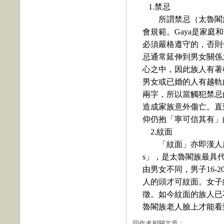
1.
禁忌
所謂禁忌（太魯閣
會規範。
Gaya
是家庭和
必須嚴格遵守的，否則
忌通常延伸到男女關係
心之中，因此族人有著
男女或已婚的人有越軌
兩字，所以當觸犯禁忌
造成家族意外傷亡。直
仰仍抱「寧可信其有」
2.
紋面
「紋面」亦即漢人
s
」，是太魯閣族最具
由男女不同，男子
16-2
人的頭才可紋面。女子
徵。如今紋面的族人已
魯閣族老人臉上才能看
同作者相關文章：