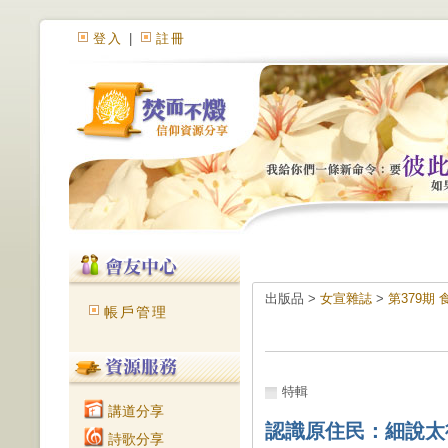
登入
|
註冊
出版品 >
女宣雜誌
>
第379期
帳戶管理
特輯
講道分享
認識原住民：細說太
詩歌分享