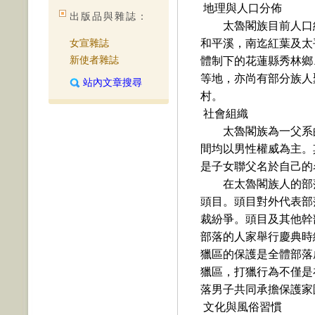
地理與人口分佈
出版品與雜誌：
太魯閣族目前人口
女宣雜誌
和平溪，南迄紅葉及太
新使者雜誌
體制下的花蓮縣秀林鄉
等地，亦尚有部分族人
站內文章搜尋
村。
社會組織
太魯閣族為一父系
間均以男性權威為主。
是子女聯父名於自己的
在太魯閣族人的部
頭目。頭目對外代表部
裁紛爭。頭目及其他幹
部落的人家舉行慶典時
獵區的保護是全體部落
獵區，打獵行為不僅是
落男子共同承擔保護家
文化與風俗習慣