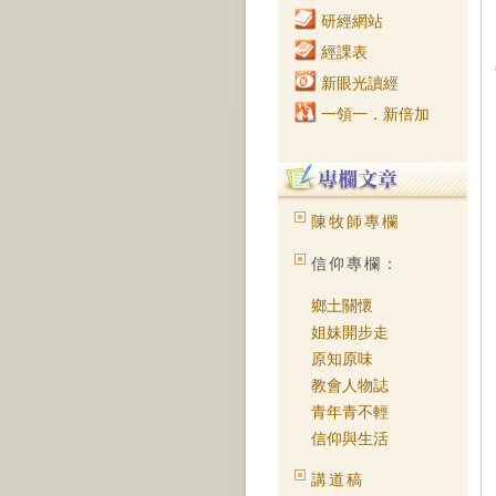
研經網站
經課表
新眼光讀經
一領一．新倍加
陳牧師專欄
信仰專欄：
鄉土關懷
姐妹開步走
原知原味
教會人物誌
青年青不輕
信仰與生活
講道稿