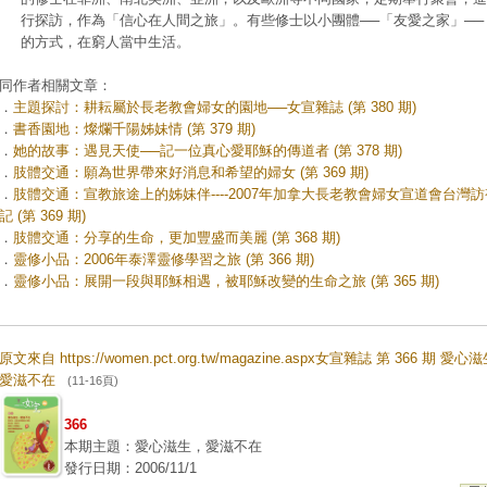
行探訪，作為「信心在人間之旅」。有些修士以小團體──「友愛之家」──
的方式，在窮人當中生活。
同作者相關文章：
．
主題探討：耕耘屬於長老教會婦女的園地──女宣雜誌 (第 380 期)
．
書香園地：燦爛千陽姊妹情 (第 379 期)
．
她的故事：遇見天使──記一位真心愛耶穌的傳道者 (第 378 期)
．
肢體交通：願為世界帶來好消息和希望的婦女 (第 369 期)
．
肢體交通：宣教旅途上的姊妹伴----2007年加拿大長老教會婦女宣道會台灣
記 (第 369 期)
．
肢體交通：分享的生命，更加豐盛而美麗 (第 368 期)
．
靈修小品：2006年泰澤靈修學習之旅 (第 366 期)
．
靈修小品：展開一段與耶穌相遇，被耶穌改變的生命之旅 (第 365 期)
原文來自 https://women.pct.org.tw/magazine.aspx女宣雜誌 第 366 期 愛心
愛滋不在
(11-16頁)
366
本期主題：愛心滋生，愛滋不在
發行日期：2006/11/1