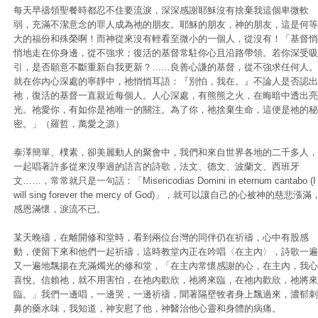
每天早禱領聖餐時都忍不住要流淚，深深感謝耶穌沒有捨棄我這個卑微軟
弱，充滿不潔意念的罪人成為祂的朋友。耶穌的朋友，神的朋友，這是何等
大的福份和殊榮啊！而神從來沒有輕看至微小的一個人，從沒有！「基督悄
悄地走在你身邊，從不強求；復活的基督常駐你心且沿路帶領。若你深受吸
引，是否願意不斷重新自我更新？……良善心謙的基督，從不強求任何人。
就在你內心深處的寧靜中，祂悄悄耳語：『別怕，我在。』不論人是否認出
祂，復活的基督一直親近每個人。人心深處，有熊熊之火，在晦暗中透出亮
光。祂愛你，有如你是祂唯一的關注。為了你，祂捨棄生命，這便是祂的秘
密。」（羅哲，萬愛之源）
泰澤簡單、樸素，卻美麗動人的聚會中，我們和來自世界各地的二千多人，
一起唱著許多從來沒學過的語言的詩歌，法文、德文、波蘭文、西班牙
文……，常常就只是一句話：「Misericodias Domini in eternum cantabo (I
will sing forever the mercy of God)」，就可以讓自己的心被神的慈悲漲滿
感恩滿懷，淚流不已。
某天晚禱，在離開修和堂時，看到兩位台灣的同伴仍在祈禱，心中有股感
動，便留下來和他們一起祈禱，這時教堂內正在吟唱〈在主內〉，詩歌一遍
又一遍地飄揚在充滿燭光的修和堂，「在主內常懷感謝的心，在主內，我心
喜悅。信賴祂，就不用害怕，在祂內歡欣，祂將來臨，在祂內歡欣，祂將來
臨。」我們一邊唱，一邊哭，一邊祈禱，聞著隔壁牧者身上飄過來，濃郁刺
鼻的藥水味，我知道，神安慰了他，神醫治他心靈和身體的病痛。