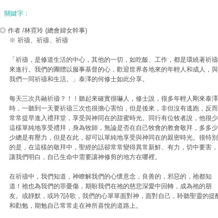
關鍵字：
◎ 作者 /林霓玲
(總會婦女幹事)
※ 祈禱、祈禱、祈禱
「祈禱，是修道生活的中心，其他的一切，如吃飯、工作，都是環繞著祈禱
來進行。我們的團體以服事基督的心，歡迎世界各地來的年輕人和成人，與
我們一同祈禱和生活。」泰澤的何修士如此分享。
每天三次共融祈禱？！！聽起來確實很嚇人，修士說，很多年輕人剛來泰澤
時，一聽到一天要祈禱三次也很擔心害怕，但是後來，非但沒有逃跑，反而
常常提早進入禮拜堂，享受與神同在的甜蜜時光。同行有位牧者說，他很少
這樣單純地享受禮拜，身為牧師，無論是否在自己牧會的教會敬拜，多多少
少總是有壓力，但是在此，卻可以單純地享受與神同在的親密時光。很特別
的是，在這樣的敬拜中，聖經的話卻常常變得異常新鮮、有力，切中要害，
讓我們明白，自己生命中需要讓神修剪的地方在哪裡。
在祈禱中，我們知道，神瞭解我們的心懷意念，良善的，邪惡的，祂都知
道！祂也為我們的罪憂傷，期盼我們在祂的慈悲深愛中回轉，成為祂的朋
友。或靜默，或吟?詩歌，我們的心單單面對神，面對自己，聆聽聖靈的提
和勸勉，期勉自己常常走在神所喜悅的道路上。