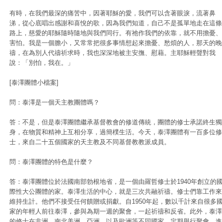
有時，在我們最深的痛苦中，因著耶穌的愛，我們可以含著眼淚，流著鼻
涕，從心底唱出感謝和喜悅的歌，因為我們知道，自己不是孤單地走在這條
路上，慈愛的耶穌隨時隨地與我們同行。有祂作我們的依靠，就不用擔憂、
害怕。我是一個膽小，又常常把很多事情想起來擔憂、愁煩的人，那天的晚
禱，在為別人代禱祈求時，我也深深地被主安撫、慰藉。主耶穌輕聲對我
說：「別怕，我在。」
[泰澤團體小檔案]
問：泰澤是一個天主教團體嗎？
答：不是，但是泰澤團體繼承基督教會的修道傳統，團體的修士承諾終生獨
身，在物質和精神上互相分享，過簡樸生活。今天，泰澤團體有一百多位修
士，來自二十五個國家的天主教及不同基督教教派成員。
問：泰澤團體的特色是什麼？
答：泰澤團體位於法國南部勃根地省，是一個由羅哲修士於1940年創立的
際性大公團體的家。泰澤生活的中心，就是三次共融祈禱。修士們靠工作來
維持生計。他們不接受任何饋贈或捐獻。自1950年起，數以千計來自很多
家的年輕人前往泰澤，參與為期一週的聚會，一起祈禱和反省。此外，泰澤
的修士在非洲、南北美洲、亞洲，以及歐洲等不同國家，定期舉行聚會，進