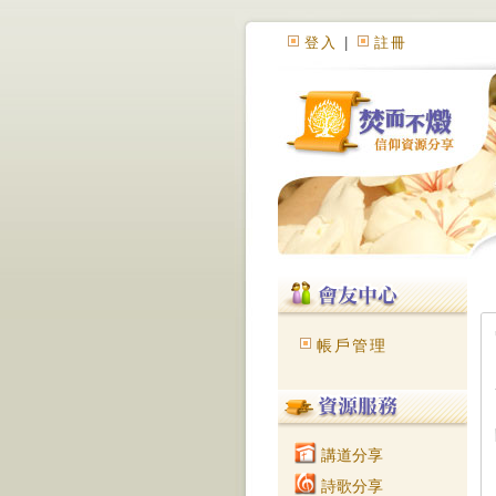
登入
|
註冊
帳戶管理
講道分享
詩歌分享