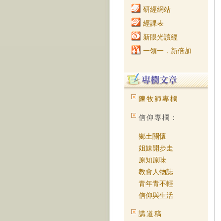
研經網站
經課表
新眼光讀經
一領一．新倍加
陳牧師專欄
信仰專欄：
鄉土關懷
姐妹開步走
原知原味
教會人物誌
青年青不輕
信仰與生活
講道稿