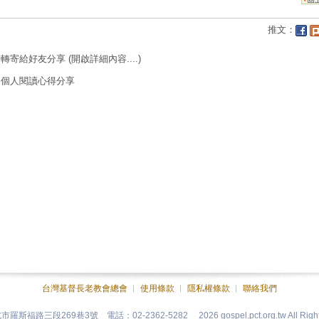
推文：
轉寄給好友分享
(開啟詳細內容....)
個人閱讀心得分享
台灣基督長老教會總會
︱
使用條款
︱
隱私權條款
︱
聯絡我們
台北市羅斯福路三段269巷3號 電話：02-2362-5282
2026 gospel.pct.org.tw All Rig