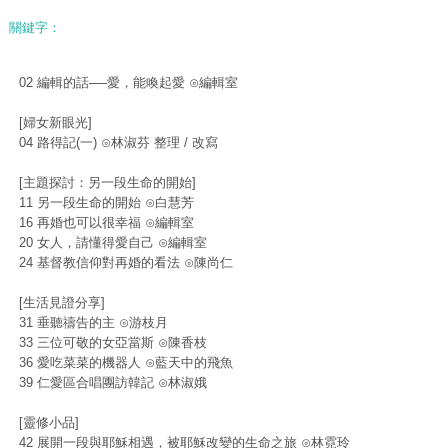
關鍵字：
02 編輯的話──愛，能喚起愛 ⊙編輯室
[婦女新眼光]
04 路得記(一) ⊙林淑芬 整理 / 改寫
[主題探討：另一段生命的開始]
11 另一段生命的開始 ⊙白慧芳
16 再婚也可以很幸福 ⊙編輯室
20 女人，請懂得愛自己 ⊙編輯室
24 基督教信仰對再婚的看法 ⊙陳尚仁
[生活見證分享]
31 垂聽禱告的主 ⊙游枝月
33 三位可敬的女亞當斯 ⊙陳香枝
36 愛吃菜菜的機器人 ⊙藍天中的飛魚
39 仁愛區合唱團訪韓記 ⊙林淑娥
[靈修小品]
42 展開一段與耶穌相遇，被耶穌改變的生命之旅 ⊙林霓玲