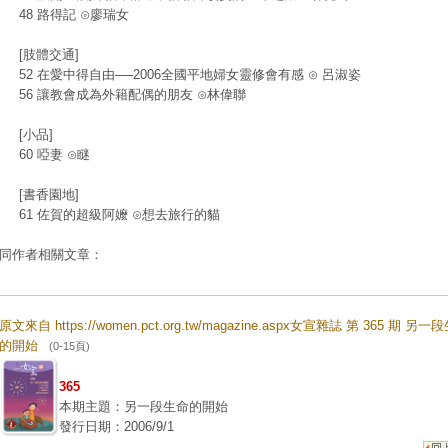
48 路得記 ⊙廖瑞女
[肢體交通]
52 在愛中得自由──2006全國平地婦女靈修會有感 ⊙ 呂淑姿
56 讓教會成為外籍配偶的朋友 ⊙林偉聯
[小品]
60 啞妻 ⊙瞇
[書香園地]
61 佐賀的超級阿嬤 ⊙想去旅行的貓
同作者相關文章：
原文來自 https://women.pct.org.tw/magazine.aspx女宣雜誌 第 365 期 另一
的開始
(0-15頁)
365
本期主題：另一段生命的開始
發行日期：2006/9/1