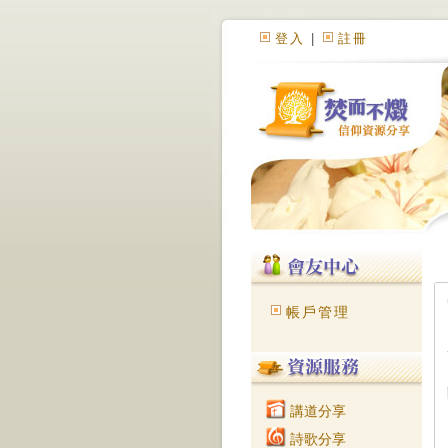
登入
|
註冊
帳戶管理
講道分享
詩歌分享