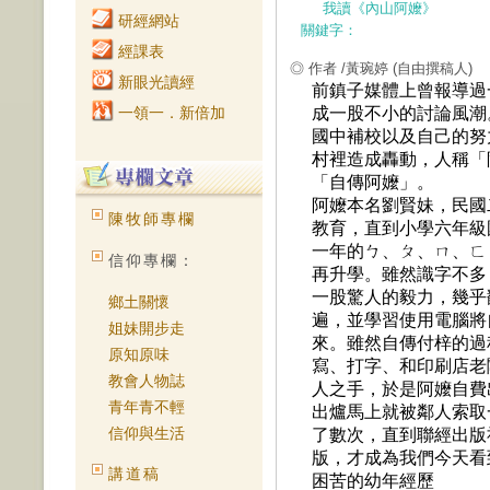
我讀《內山阿嬤》
研經網站
關鍵字：
經課表
◎ 作者 /黃琬婷
(自由撰稿人)
新眼光讀經
前鎮子媒體上曾報導過
一領一．新倍加
成一股不小的討論風潮
國中補校以及自己的努
村裡造成轟動，人稱「
「自傳阿嬤」。
阿嬤本名劉賢妹，民國
陳牧師專欄
教育，直到小學六年級
一年的ㄅ、ㄆ、ㄇ、ㄈ
信仰專欄：
再升學。雖然識字不多
一股驚人的毅力，幾乎
鄉土關懷
遍，並學習使用電腦將
姐妹開步走
來。雖然自傳付梓的過
原知原味
寫、打字、和印刷店老
教會人物誌
人之手，於是阿嬤自費
青年青不輕
出爐馬上就被鄰人索取
信仰與生活
了數次，直到聯經出版
版，才成為我們今天看
講道稿
困苦的幼年經歷