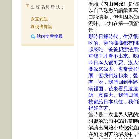
翻讀《內山阿嬤》是個
出版品與雜誌：
以自己熟悉的語彙書寫
口語情境，但也因為如
女宣雜誌
況味。比如在第一個篇
新使者雜誌
景：
站內文章搜尋
那時日據時代，生活很
吃的、穿的樣樣都有問
起來吃。爸爸想辦法用
草舖下才看不出來。吃
時日本人很可惡、沒人
要躲來躲去。也常會拉
襲，要我們躲起來；聲
有一次，我們回到半路
溝裡面，後來看見遠遠
媽，真偉大。我們四個
校都給日本兵住，我們
得好辛苦。
當時是二次世界大戰的
阿嬤的語句中讀出當時
解讀出阿嬤小時候家庭
在如此困苦的環境中，