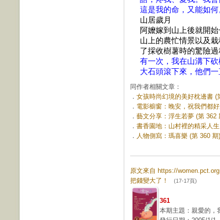
這是我的命，又能如何
山居歲月
阿嬤嫁到山上後就開始
山上的農忙情景以及栽
了採收樹薯時的驚險過
有一次，我在山溝下砍
大石頭滾下來，他們一
同作者相關文章：
．
女孩時尚幻境的美好枕邊書 (第 
．
電影櫥窗：晚安，祝我們都好運 (
．
藝文分享：浮生若夢 (第 362 
．
書香園地：山村裡的精采人生 (第
．
人物側寫：瑪喜樂 (第 360 期
原文來自 https://women.pct.
把錢變大了！
(17-17頁)
361
本期主題：親愛的，