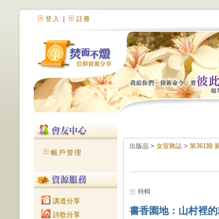
登入
|
註冊
出版品 >
女宣雜誌
>
第361期
帳戶管理
特輯
講道分享
書香園地：山村裡的
詩歌分享