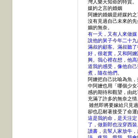
灣人樂天知命的特質。
媒妁之言的婚姻
阿嬤的婚姻是經媒妁之
沒有見過自己未來的先
姻的無奈。
有一天，又有人來做媒
說他的舅子今年二十九
滿叔的顧客。滿叔聽了
好，很老實，又和阿嬤
興。我心裡在想，他高
道我的感受，像他自己
煮，隨在他們。
阿嬤把自己比喻為魚，
中阿嬤也用「哪
個少女
感的期待和觀望，由此
充滿了許多的無奈之情
雖然即將要嫁給只見
卻也忍耐著接受了命運
這是我的命，是天注定
了，做新郎也沒穿西裝
讀書，去幫人家放牛，
語，疼我、愛我。我會