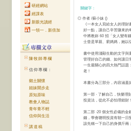
研經網站
關鍵字：
經課表
◎ 作者 /蘇小妹
()
新眼光讀經
《一本女人寫給女人的理財
一領一．新倍加
好一點，讓自己辛苦賺來的
中將教妳 60 招「女人變
士曾是單親、窮媽媽，她以
書中使用淺顯生動的文字與
陳牧師專欄
管理好自己的錢、如何讓日
一生最關心的四大熱門話題
信仰專欄：
老！
鄉土關懷
本書分為三部分，內容涵蓋
姐妹開步走
第一部 ‧ 了解自己，快樂
原知原味
投資法，從此不必怕理錯財
教會人物誌
青年青不輕
第二部 ‧20 個女性必備
信仰與生活
錢，學會聰明投資有朝一日
該先稱一下自己的身價斤兩
講道稿