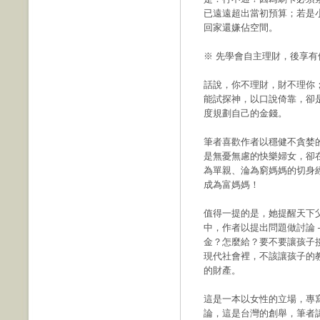
已遠遠超出當初預算；若是
回家還嫌佔空間。
※ 先學會自主理財，後享有
話說，你不理財，財不理你
能試探神，以口說倚靠，卻
度規劃自己的金錢。
筆者喜歡作者以穩健不貪婪
是無憂無慮的快樂婦女，卻
為單親、淪為窮媽媽的切身
成為富媽媽！
值得一提的是，她提醒天下
中，作者以提出問題做討論 
金？怎麼給？要不要讓孩子
現代社會裡，不該讓孩子的
的財產。
這是一本以女性的立場，專
論，這是台灣的創舉，筆者