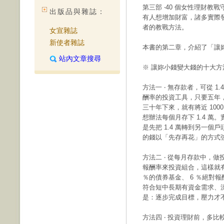
第三部 ‧40 個女性理財
出版品與雜誌：
有人想增加財富，諸多實際
者的教戰方法。
女宣雜誌
新使者雜誌
本書的第二章，介紹了「讓
站內文章搜尋
※ 讓妳小錢變大錢的十大方
方法一 ‧ 無存款者，可從 1.4
酬率的投資工具，只要五年，
三十年下來，就有將近 10
想辦法每個月存下 1.4 
是先把 1.4 萬轉到另一
的錢以「先存再花」的方式
方法二 ‧ 從每月存款中，做投
報酬率來投資組合，這樣就
％的債券基金、 6 ％絕對
符合短中長期有資金需求、
是：逐步完成目標，壓力才
方法四 ‧ 投資理財前，多比