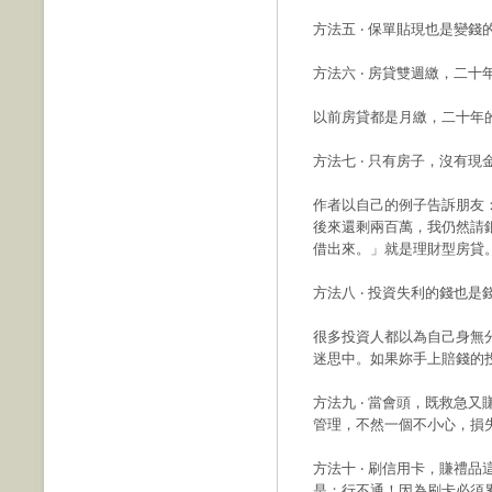
方法五 ‧ 保單貼現也是變錢
方法六 ‧ 房貸雙週繳，二
以前房貸都是月繳，二十年
方法七 ‧ 只有房子，沒有
作者以自己的例子告訴朋友
後來還剩兩百萬，我仍然請
借出來。」就是理財型房貸
方法八 ‧ 投資失利的錢也是
很多投資人都以為自己身無
迷思中。如果妳手上賠錢的
方法九 ‧ 當會頭，既救急又
管理，不然一個不小心，損失也
方法十 ‧ 刷信用卡，賺禮
是：行不通！因為刷卡必須