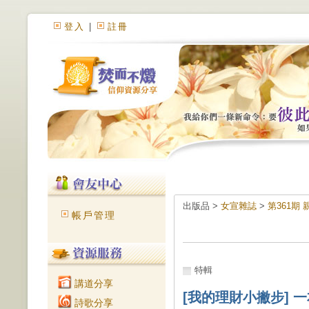
登入
|
註冊
出版品 >
女宣雜誌
>
第361期
帳戶管理
特輯
講道分享
[我的理財小撇步] 
詩歌分享