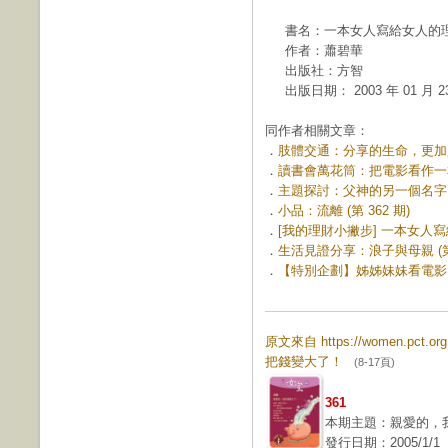
書名：一本女人寫給女人的理
作者：蕭碧華
出版社：方智
出版日期： 2003 年 01 月 2
同作者相關文章：
．
肢體交通：分享的生命，更加豐盛
．
讀書會萬花筒：把電影看作一本書 
．
主題探討：父神的另一個名字：母親
．
小品：流離 (第 362 期)
．
[我的理財小撇步] 一本女人寫給
．
生活見證分享：浪子與母親 (第 
．
【特別企劃】姊姊妹妹看電影：拋
原文來自 https://women.pct.
把錢變大了！
(8-17頁)
361
本期主題：親愛的，
發行日期：2005/1/1