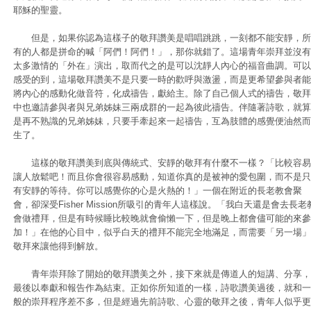
耶穌的聖靈。
但是，如果你認為這樣子的敬拜讚美是唱唱跳跳，一刻都不能安靜，所
有的人都是拼命的喊「阿們！阿們！」，那你就錯了。這場青年崇拜並沒有
太多激情的「外在」演出，取而代之的是可以沈靜人內心的福音曲調。可以
感受的到，這場敬拜讚美不是只要一時的歡呼與激盪，而是更希望參與者能
將內心的感動化做音符，化成禱告，獻給主。除了自己個人式的禱告，敬拜
中也邀請參與者與兄弟姊妹三兩成群的一起為彼此禱告。伴隨著詩歌，就算
是再不熟識的兄弟姊妹，只要手牽起來一起禱告，互為肢體的感覺便油然而
生了。
這樣的敬拜讚美到底與傳統式、安靜的敬拜有什麼不一樣？「比較容易
讓人放鬆吧！而且你會很容易感動，知道你真的是被神的愛包圍，而不是只
有安靜的等待。你可以感覺你的心是火熱的！」一個在附近的長老教會聚
會，卻深受Fisher Mission所吸引的青年人這樣說。「我白天還是會去長老
會做禮拜，但是有時候睡比較晚就會偷懶一下，但是晚上都會儘可能的來參
加！」在他的心目中，似乎白天的禮拜不能完全地滿足，而需要「另一場」
敬拜來讓他得到解放。
青年崇拜除了開始的敬拜讚美之外，接下來就是傳道人的短講、分享，
最後以奉獻和報告作為結束。正如你所知道的一樣，詩歌讚美過後，就和一
般的崇拜程序差不多，但是經過先前詩歌、心靈的敬拜之後，青年人似乎更