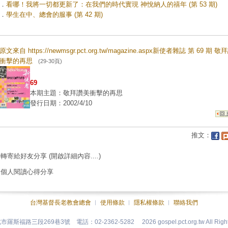
．
看哪！我將一切都更新了：在我們的時代實現 神悅納人的禧年 (第 53 期)
．
學生在中、總會的服事 (第 42 期)
原文來自 https://newmsgr.pct.org.tw/magazine.aspx新使者雜誌 第 69 期 
衝擊的再思
(29-30頁)
69
本期主題：敬拜讚美衝擊的再思
發行日期：2002/4/10
推文：
轉寄給好友分享
(開啟詳細內容....)
個人閱讀心得分享
台灣基督長老教會總會
︱
使用條款
︱
隱私權條款
︱
聯絡我們
台北市羅斯福路三段269巷3號 電話：02-2362-5282
2026 gospel.pct.org.tw All Rig