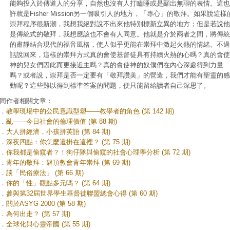
能夠投入於傳道人的分享，自然也沒有人打瞌睡或是顯出無聊的表情。這也
許就是Fisher Mission另一個吸引人的地方，「專心」的敬拜。如果說這樣
崇拜程序很新潮，我想我絕對說不出來他特別標新立異的地方；但是若說他
是傳統式的敬拜，我想應該也不會有人同意。他就是介於兩者之間，將傳統
的肅靜結合現代的福音風格，使人似乎更能在崇拜中激起火熱的情緒。不過
話說回來，這樣的崇拜方式真的會使基督徒具有持續火熱的心嗎？真的會使
神的兒女們因此而更接近主嗎？真的會使神的奴僕們在內心深處得到力量
嗎？或者說，崇拜是否一定要有「敬拜讚美」的營造，我們才能有聖靈的感
動呢？這些難以得到標準答案的問題，便只能留給讀者自己深思了。
同作者相關文章：
．
教學現場中的公民意識型塑——教學者的角色 (第 142 期)
．
亂——今日社會的倫理價值 (第 88 期)
．
大人拼經濟，小孩拼英語 (第 84 期)
．
深夜四點：你怎麼還掛在這裡？ (第 75 期)
．
你我都是偷窺者？！狗仔隊與偷窺的社會心理學分析 (第 72 期)
．
青年的敬拜：磐頂教會青年崇拜 (第 69 期)
．
談「民俗療法」 (第 66 期)
．
你的「性」觀點多元嗎？ (第 64 期)
．
參與第32屆世界學生基督徒聯盟總會心得 (第 60 期)
．
關於ASYG 2000 (第 58 期)
．
為何出走？ (第 57 期)
．
全球化與心靈帝國 (第 55 期)