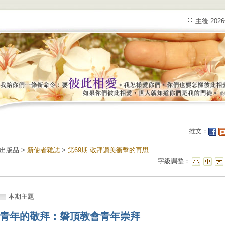
主後 202
推文：
出版品 >
新使者雜誌
>
第69期 敬拜讚美衝擊的再思
字級調整：
本期主題
青年的敬拜：磐頂教會青年崇拜