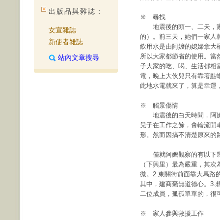
出版品與雜誌：
※ 尋找
地震後的頭一、二天，家
女宣雜誌
的）。前三天，她們一家人
新使者雜誌
飲用水是由阿嬤的媳婦拿大
所以大家都節省的使用。當
站內文章搜尋
子大家的吃、喝、生活都相
電，晚上大伙兒只有靠著點
此地水電就來了，算是幸運
※ 觸景傷情
地震後的白天時間，阿嬤
兒子在工作之餘，會輪流開
形。然而因搞不清楚原來的
僅就阿嬤觀察的有以下幾項
（下興里）最為嚴重，其次
微。2.東關街前面靠大馬
其中，建商毫無道德心。3
二位成員，孤孤單單的，很
※ 家人參與救援工作