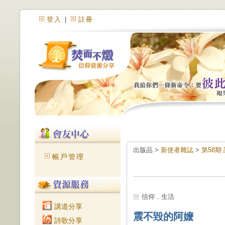
登入
|
註冊
出版品 >
新使者雜誌
>
第58期
帳戶管理
信仰．生活
講道分享
震不毀的阿嬤
詩歌分享