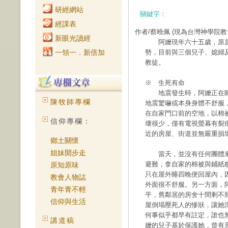
研經網站
關鍵字：
經課表
作者/蔡曉佩
(現為台灣神學院教
新眼光讀經
阿嬤現年六十五歲，原居
一領一．新倍加
勢，目前與三個兒子、媳婦
教徒。
※ 生死有命
地震發生時，阿嬤正在睡
陳牧師專欄
地震驚嚇或本身身體不舒服
在自家門口前的空地，以棉
信仰專欄：
壞很少，僅有電視螢幕有裂
近的房屋、街道並無嚴重損
鄉土關懷
姐妹開步走
當天，並沒有任何團體來
避難，拿自家的棉被與鋪紙
原知原味
只在屋外睡四晚便回屋內，
教會人物誌
外面很不舒服。另一方面，
青年青不輕
平，舊鄰居的房舍十間剩不
信仰與生活
屋倒塌壓死人的慘狀，讓她
何事似乎都早有註定，誰也
講道稿
嬤的兒子基於保護她，曾有