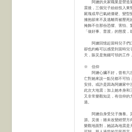
阿嬤的夫家職業是營造業
震後，三個兒子紛紛投入東
屍塊或早已氣絕僵硬、變型
擁抱卻來不及逃離而被壓死
掩飾不住那份恐懼、害怕、
「做好事、普渡」的態度，
阿嬤回憶起當時兒子們口
卻也約略可以感受到當時兒
天，賑災是無錢可領的工作
※ 信仰
阿嬤心臟不好，曾有六次
亡對她來說一點兒都不可怕
安排。或許是因為阿嬤家中
此次大地震；加上她本身和
又非常樂觀知足，有信仰的
過。
阿嬤自身受兒子撫養。災
源。災後：雖未改變經營方
樂觀地面對，她認為地震是
可歸、親人過世的災民而言