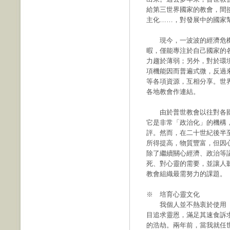
給第三世界國家的教會，間
主化……，對發展中的國家
現今，一波波的經濟危機
暇，僅能專注於自己國家的
力趨於薄弱；另外，對於環
項機能因而普遍式微，反過
等各項資源，互相分享。世
各地教會作連結。
由於普世教會以往對各國
它是非常「政治化」的機構
評。然而，在二十世紀後半
所得提高，物質豐富，但因
除了繼續關心經濟、政治等
死、對心靈的需要，並讓人
教會組織最需努力的課題。
※ 培育心靈文化
我個人並不熱衷於使用「
目追求靈恩，滿足其速食訴
的浩劫。兩年前，當我就任