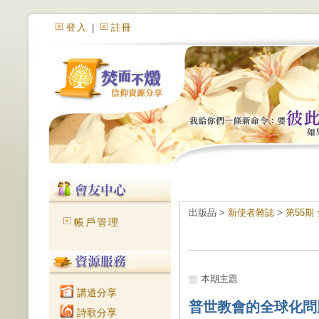
登入
|
註冊
出版品 >
新使者雜誌
>
第55期
帳戶管理
本期主題
講道分享
普世教會的全球化問
詩歌分享