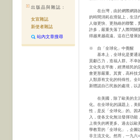
出版品與雜誌：
在台灣，由於網際網路的
的時間消耗在滑鼠上，生活
女宣雜誌
人做更快、更熱絡的聯繫，
新使者雜誌
許多，嚴重失落了人際間關
得越來越疏遠。這在已發展
站內文章搜尋
※ 自「全球化」中覺醒
基本上，全球化是要通過
貢獻己力，造福人群。不幸
文化失去平衡，經濟殖民的
會更形嚴重。其實，高科技
人類原有文化的特殊性。全
新體認自己民族的處境，以
在美國，除了歐美的主流
化。在全球化的議題上，美
性，是反「全球化」的。因
入，使各文化無法發揮功能
上喪失的將更多。過去以歐
學教育的「全球化」，企圖
非主流文化。然而，一九六