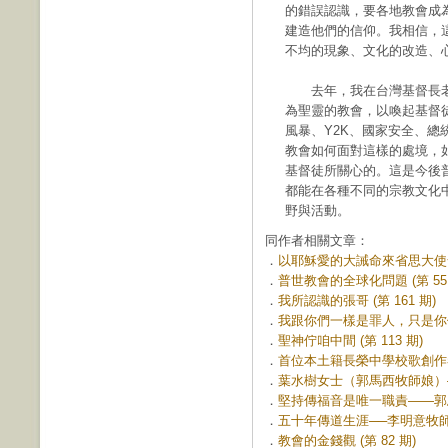
的錯誤認識，要各地教會成
建造他們的信仰。我相信，
不均的現象、文化的改造、
去年，我在台灣基督長老
為聖靈的教會，以喚起基督
風暴、Y2K、國家安全、
教會如何面對這樣的處境，
基督徒所關心的。這是今後
都能在各種不同的宗教文化
野與活動。
同作者相關文章：
．
以耶穌愛的大誡命來省思大使命 (
．
普世教會的全球化問題 (第 55 
．
我所認識的張哥 (第 161 期)
．
我跟你們一樣是罪人，只是你們說
．
聖神佇咱中間 (第 113 期)
．
首位本土籍長榮中學校歌創作者—
．
葉水樹女士（郭馬西牧師娘）—
．
堅持傳福音是唯一職責——郭馬西
．
五十年傳道生涯──李明意牧師小傳
．
教會的金錢觀 (第 82 期)