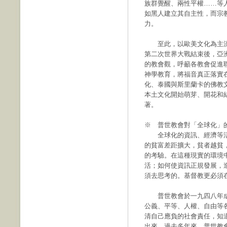
族群覺醒、兩性平權……等
如黑人建立其自主性，而宗
力。
至此，以歐美文化為主流
第二次世界大戰結束後，亞
的教會觀，呼籲各教會促進
神學教育，將福音真正落實
化、泰國與斯里蘭卡的佛教
本土文化開始萌芽、開花和
著。
※ 普世教會對「全球化」
全球化的資訊、經濟等活
的貧富差距擴大，貧者越貧
的考驗。在這種現實的環境
活；如何使資訊正規發展，
須去思考的。基督教更必須
普世教會於一九四八年成
公義、平等、人權、自由等
清自己應負的社會責任，知
出來。過去多年來，普世教