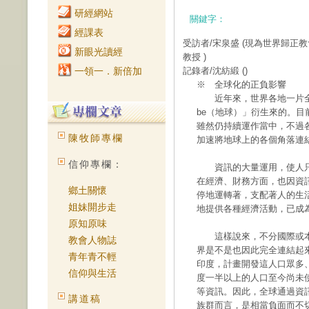
研經網站
關鍵字：
經課表
受訪者/宋泉盛
(現為世界歸正
新眼光讀經
教授 )
一領一．新倍加
記錄者/沈紡緞
()
※ 全球化的正負影響
近年來，世界各地一片全球
be（地球）」衍生來的。
雖然仍持續運作當中，不過
陳牧師專欄
加速將地球上的各個角落連
信仰專欄：
資訊的大量運用，使人只
在經濟、財務方面，也因資
鄉土關懷
停地運轉著，支配著人的生
姐妹開步走
地提供各種經濟活動，已成
原知原味
這樣說來，不分國際或本
教會人物誌
界是不是也因此完全連結起來？
青年青不輕
印度，計畫開發這人口眾多
信仰與生活
度一半以上的人口至今尚未
等資訊。因此，全球通過資
講道稿
族群而言，是相當負面而不