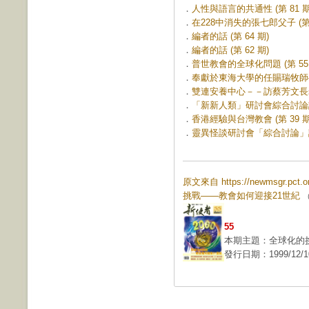
．
人性與語言的共通性 (第 81 期
．
在228中消失的張七郎父子 (第 
．
編者的話 (第 64 期)
．
編者的話 (第 62 期)
．
普世教會的全球化問題 (第 55 
．
奉獻於東海大學的任賜瑞牧師——
．
雙連安養中心－－訪蔡芳文長老 (
．
「新新人類」研討會綜合討論記實
．
香港經驗與台灣教會 (第 39 期
．
靈異怪談研討會「綜合討論」記實 
原文來自 https://newmsgr.pc
挑戰——教會如何迎接21世紀
(
55
本期主題：全球化的
發行日期：1999/12/1