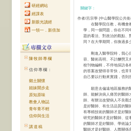
研經網站
關鍵字：
經課表
作者/呂宗學
(中山醫學院公共衛
新眼光讀經
在醫學院任教，有機會教
一領一．新倍加
學，同一個問題，你在不同
題的看法、對政治的觀點、
同？在大學期間，你換過多
剛進入醫學院時，我心目
陳牧師專欄
容、醫術高明、不計酬勞又
校刊物編輯，不停地採訪各
信仰專欄：
的答案改變得非常快，也常
自己要以行動來實踐，否則
鄉土關懷
姐妹開步走
願意去偏遠地區服務的醫
師、能解決病人痛苦的醫師
原知原味
師、有辦法改變病人不良觀
教會人物誌
是好醫師、有生活品質的醫
青年青不輕
有專精技術的醫師才是好醫
信仰與生活
研究的醫師才是好醫師、從
的醫師才是好醫師、學術論
講道稿
醫師才是好醫師、人際關係