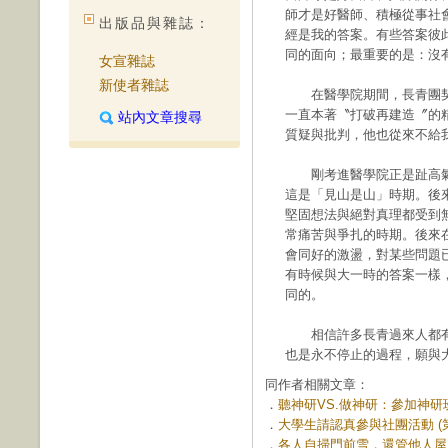
師才是好醫師、積極從事社
出版品與雜誌：
經是我的答案。有些答案彼
同的面向；最重要的是：沒
女宣雜誌
新使者雜誌
在醫學院期間，長青團契
一直本著〝打破再建造〞的
站內文章搜尋
質疑與批判，他也從來不給
剛考進醫學院正是趾高氣
這是「見山是山」時期。後
堅固想法與絕對真理都受到
常痛苦與爭扎的時期。後來
會同好的激盪，對某些問題
有時候與大一時的答案一樣
同的。
相信許多長青過來人都有
也是永不停止的過程，願與
同作者相關文章：
．
聽神研VS.做神研：參加神研班對
．
大學生請認真參與社團活動 (第 
．
各人自掃門前雪，還管他人屋上