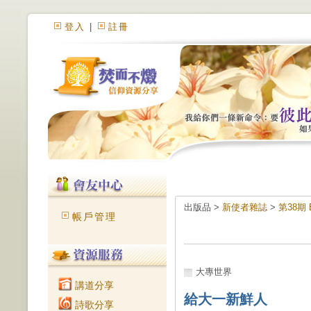
登入
|
註冊
出版品 >
新使者雜誌
>
第38期 
帳戶管理
大專世界
講道分享
給大一新鮮人
詩歌分享