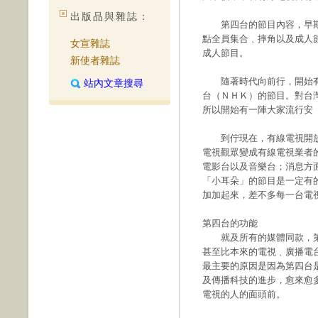
出版品與雜誌：
第四台的節目內容，早期
點全員集合﹑摔角以及成人
女宣雜誌
成人節目。
新使者雜誌
隨著時代向前行，開始有
站內文章搜尋
台（ＮＨＫ）的節目。對台
所以開始有一陣大家流行安
到佇現在，有線電視開放
電視觀眾變成有線電視業者
電影台以及音樂台；消息方
「小耳朵」的節目是一定有
加加起來，差不多每一台電
第四台的功能
就及所有的媒體同款，第
甚至比本來的電視﹑廣播電
最主要的原因是因為第四台
及傳播科技的進步，愈來愈
電視的人的面頭前。