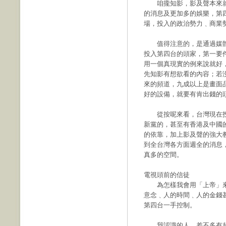
咱攏知影，影及聲本來就
的消息及更加多的娛樂，第
場，投入的政治勢力﹑商業
值得注意的，是通過媒體
投入第四台的頭家，第一要
用一個真現實的例來說就好
先知影有想欲看的內容；若
來的頻道，九成以上是畫面
好的設備，就要有肯出錢的
從按呢來看，台灣現在投
新黨的，甚至有香港及中國
的依靠，加上影及聲的強大
到全台灣各方面週全的消息
真多的空間。
電視頭前的信徒
為怎樣我會用「上帝」來
意念﹑人的時間﹑人的金錢
第四台一手控制。
我認識的人，差不多有超