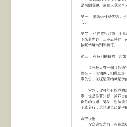
是切開電視。這種人我簡單
第一． 無論做什麼代誌，
心。
第二． 坐佇電視頭前，手
下來看內容，三不五時停下
按呢轉嘛轉到半暝仔。
第三． 有特別的目的，比
這三種人有一個共款的特
靠任何一個物件，咱攏知影
帝的份，按呢這個物就是伊
當然，你可能有按呢的感
帝，但是你要知影，第四台
倒你的心思﹑講話﹑想法攏
子牽著行，還想說自己是伊
寫佇後壁
佇寫這篇之前，有長輩提