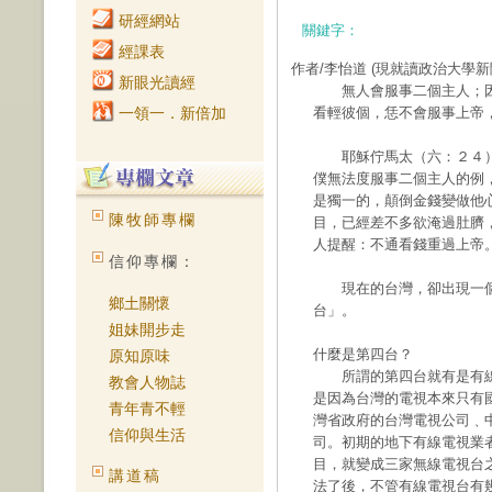
研經網站
關鍵字：
經課表
作者/李怡道
(現就讀政治大學新
新眼光讀經
無人會服事二個主人；因
一領一．新倍加
看輕彼個，恁不會服事上帝
耶穌佇馬太（六：２４）
僕無法度服事二個主人的例
是獨一的，顛倒金錢變做他
陳牧師專欄
目，已經差不多欲淹過肚臍
人提醒：不通看錢重過上帝
信仰專欄：
現在的台灣，卻出現一個
鄉土關懷
台」。
姐妹開步走
什麼是第四台？
原知原味
所謂的第四台就有是有線電視（C
教會人物誌
是因為台灣的電視本來只有
青年青不輕
灣省政府的台灣電視公司﹑
信仰與生活
司。初期的地下有線電視業
目，就變成三家無線電視台
講道稿
法了後，不管有線電視台有