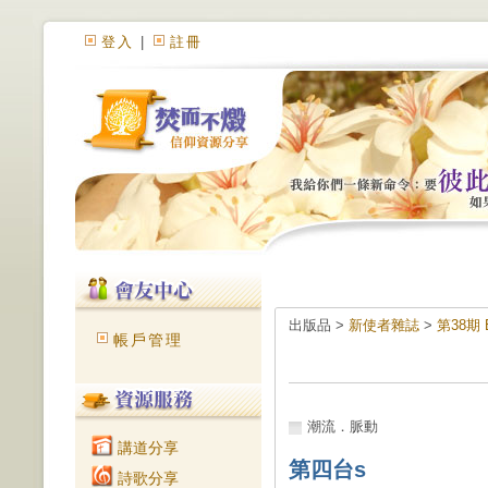
登入
|
註冊
出版品 >
新使者雜誌
>
第38期 
帳戶管理
潮流．脈動
講道分享
第四台s
詩歌分享