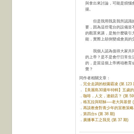
與拿出來討論，可能是煩惱
揚。
但是我用我及我所認識的
要，因為這些電台的設備並
的觀眾來講，是無什麼吸引
能，實際上顛倒變成會員的
我個人認為值得大家共同
的上帝？是不是會佇日常生
的，是當這個上帝將咱教育
覺？
同作者相關文章：
．
完全走調的校園霸凌 (第 123 
．
【美麗島30週年特輯】五歲的美麗
．
咖啡，人文，連鎖店？ (第 59 
．
格瓦拉與耶穌──老大與基督 (第
．
再談教會對青少年的宣教策略 (第
．
第四台s (第 38 期)
．
廣播事工之我見 (第 37 期)