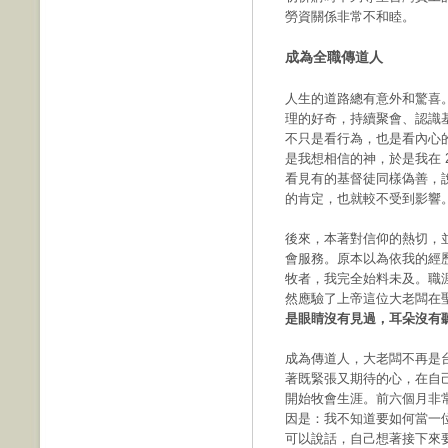
勞資關係非常不和睦。
成為全職傳道人
人生的道路總有意外和驚喜。
理的好奇，持續聚會、認識
不只是看行為，也是看內心
是我想相信的神，於是我在 
看見有的基督徒同樣偽善，
的肯定，也就較不受到影響
後來，本著對信仰的熱切，
會服務。原本以為依我的經
牧者，我完全始料未及。職
然應驗了上帝這位大老闆在
是眼睛沒有見過，耳朵沒有
成為傳道人，大老闆不再是
著既緊張又期待的心，在自
開始牧會生涯。前六個月非
因是：我不知道要如何當一
可以說話，自己想著接下來