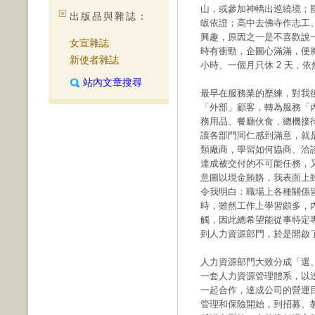
山，或參加神轎出巡繞境；
出版品與雜誌：
皈依證；高中去佛寺作志工
興趣，原因之一是不喜歡說
女宣雜誌
時有衝勁，企圖心滿滿，便將
新使者雜誌
小時、一個月只休 2 天，
站內文章搜尋
最早在服務業的歷練，對我
「外部」顧客，轉為服務「
務用品、餐廳伙食，總機接
讓各部門同仁感到滿意，就
類廠商，學習如何協商、洽
達成被交付的不可能任務，
意圖以現金賄賂，我表面上
令我明白：職場上各種關係
時，雖然工作上學習頗多，
觸，因此總希望能從事特定
到人力資源部門，於是開啟
人力資源部門大致分成「選
一套人力資源管理體系，以
一起合作，達成公司的營運目
管理和保險開始，到招募、