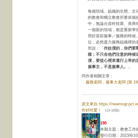
每個領域、組織的生態、文
的教會和獨立教會所要依循
中，無論台資科技業、美商
一個新的領域，都是重新學
用於當前服事／服務的時候
位，必然盡力服務組織裡的老
所說：「
作奴僕的，你們要
樣；不只在他們注意的時候
僕，要從心裡來遵行上帝的
服事主，不是服事人。
」
同作者相關文章：
．
服務老闆，服事大老闆 (第 190
原文來自 https://newmsgr.pct
作好吃驚！
(13-18頁)
190
本期主題：教會工作
發行日期：2023/6/10