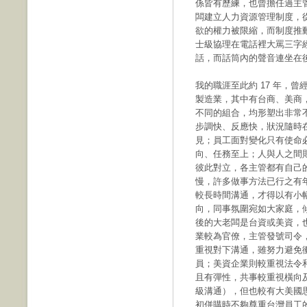
係皆有歷練，也曾擔任過主
闆建立人力資源管理制度，
欲的權力被限縮，而制度推
士級協理在電話裡大罵三字經
話，而話筒內的聲音連坐在
我的職涯至此約 17 年，
製造業，其中有台商、美商，
不同的組合，均形塑出非常
步調快、反應快，狀況隨時
見；員工面對變化只有使命
向、任務至上；人與人之間
彼此對立，各主管都有自己
慢，許多做事方法已行之有
較長時間溝通，才得以有小
向，同事氛圍宛如大家庭，
後的大老闆是台資或美資，
業較為官僚，主管發號司令
重視對下溝通，雖努力避免
員；美資企業則較重視法令
且有彈性，共事較重視橫向及對下溝通
級溝通），但也較有大美國
初併購時不夠尊重台灣員工