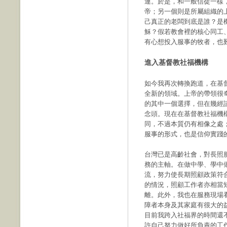
連。於是，和一般信徒一樣
帝；另一個則是所屬組織的
己真正的老闆到底是誰？是
穌？假若教會裡的核心同工
有心想投入服事的牧者，也
進入基督教社福機構
如今我再次轉換跑道，在基
全新的領域。上帝的帶領很奇
的其中一個選擇，但在幾經
念頭。現在在基督教社福機
同，不過本質仍有相像之處
服事的形式，也是信仰實踐
台灣已是高齡社會，對長照
務的主軸。在做中學、學中
流，努力使長期照顧政策符
的情況，照顧工作者亦相當
離。此外，我也在服務現場
障者本身及其家庭有很大的
目前我跨入社福界的時間還
許自己努力做好所負責的工