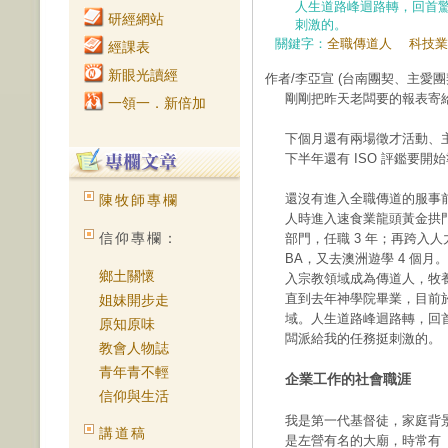
人生道路峰迴路轉，回首
研經網站
刺激的。
關鍵字：
全職傳道人
科技業
經課表
新眼光讀經
作者/李亞宣
(台南團契、主愛
剛剛把昨天老闆要的報表寄
一領一．新倍加
下個月還有兩場徵才活動、
下半年還有 ISO 評鑑要開
還沒有進入全職傳道的服事前
陳牧師專欄
人時進入速食業龍頭黃金拱門
信仰專欄：
部門，任職 3 年；再跨入人
BA，又去澳洲遊學 4 個
鄉土關懷
入宗教領域成為傳道人，牧養
直到去年神學院畢業，目前
姐妹開步走
域。人生道路峰迴路轉，回
原知原味
闆派給我的任務挺刺激的。
教會人物誌
青年青不輕
企業工作的社會職涯
信仰與生活
我是第一代基督徒，家庭背
講道稿
是左營有名的大廟，時常有