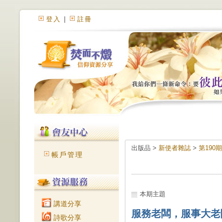
登入
|
註冊
出版品 >
新使者雜誌
>
第190
帳戶管理
本期主題
講道分享
服務老闆，服事大老
詩歌分享