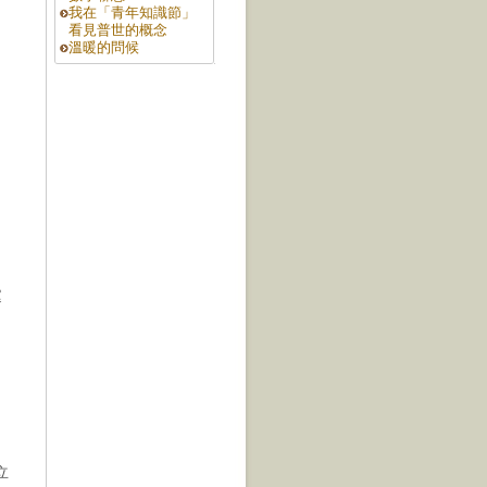
我在「青年知識節」
看見普世的概念
溫暖的問候
運
立