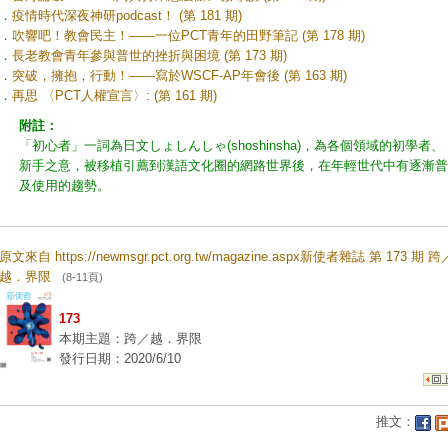
．
疫情時代深夜神研podcast！ (第 181 期)
．
吹響吧！教會民主！——一位PCT青年的田野筆記 (第 178 期)
．
長老教會青年參與普世的挫折與困境 (第 173 期)
．
突破，擁抱，行動！——寫於WSCF-AP年會後 (第 163 期)
．
再思 〈PCT人權宣言〉: (第 161 期)
附註：
「初心者」一詞為日文しょしんしゃ(shoshinsha)，為各個領域的初學者、
新手之意，被移植引薦到漢語文化圈的網路世界後，在年輕世代中有逐漸普
及使用的趨勢。
原文來自 https://newmsgr.pct.org.tw/magazine.aspx新使者雜誌 第 173 期 跨
越．界限
(8-11頁)
173
本期主題：跨／越．界限
發行日期：2020/6/10
推文：