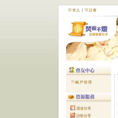
登入
|
註冊
帳戶管理
講道分享
詩歌分享