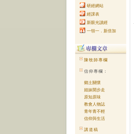
研經網站
經課表
新眼光讀經
一領一．新倍加
陳牧師專欄
信仰專欄：
鄉土關懷
姐妹開步走
原知原味
教會人物誌
青年青不輕
信仰與生活
講道稿