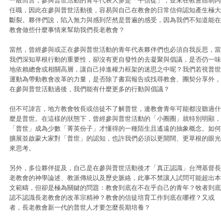
一般而言，參與普世活動的青年代表大多是「平信徒」，並未在教會體制內
任職，因此在參與普世活動後，容易與自己在教會的日常信仰認知產生極大
斷裂。夥伴們說，陷入無力與感到茫然是普遍的感受，因為我們不知道能在
教會做些什麼事情來幫助我們長老教會？
當然，曾經參與或正在參與普世活動的青年代表夥伴們也必須自我反思，當
我們深知草根行動的重要性，卻沒有更自發性的去凝聚與倡議，是否仍一味
地依賴總會或相關高層，讓自己掉進權力框架的迷思之中呢？我們若視普世
運動為帶動教會改革的力量，是否除了書寫報告或找尋教會、團契分享外，
在參與普世活動過後，我們能有什麼更多的行動與倡議？
但不可諱言，地方教會牧長或信徒不了解普世，連教會青年可能都沒聽過什
麼是普世。在這樣的狀態下，曾經參與普世活動的「小圈圈」就特別明顯，
「普世」成為少數「菁英份子」才懂得的一種陌生且遙遠的抽象概念。如何
擴展並啟蒙大家對「普世」的認知，也許我們必須以更開闊、更草根的眼光
來思考。
另外，多位夥伴提及，自己是在參與普世活動後才「真正認識」台灣基督長
老教會的神學論述、教派傳統以及歷史脈絡，此事不禁讓人試問可能超出本
文範疇，但卻是極為關鍵的問題：教會到底在不在乎自己的青年？牧者到底
認不認識長老教會的改革宗精神？教會的信徒培育工作到底在哪裡？又或
者，長老教會新一代的普世人才要怎麼長期培養？