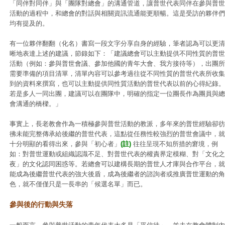
「同伴對同伴」與「團隊對總會」的溝通管道，讓普世代表同伴在參與普世
活動的過程中，和總會的對話與相關資訊流通能更順暢。這是受訪的夥伴們
均有提及的。
有一位夥伴翻翻（化名）書寫一段文字分享自身的經驗，筆者認為可以更清
晰地表達上述的建議，節錄如下：「建議總會可以主動提供不同性質的普世
活動（例如：參與普世會議、參加他國的青年大會、我方接待等），出團所
需要準備的項目清單，清單內容可以參考過往從不同性質的普世代表所收集
到的資料來撰寫，也可以主動提供同性質活動的普世代表以前的心得紀錄。
若是多人一同出團，建議可以在團隊中，明確的指定一位團長作為團員與總
會溝通的橋樑。」
事實上，長老教會作為一積極參與普世活動的教派，多年來的普世經驗卻彷
彿未能完整傳承給後繼的普世代表，這點從任務性較強烈的普世會議中，就
十分明顯的看得出來，參與「初心者」
(註)
往往呈現不知所措的窘境，例
如：對普世運動或組織認識不足、對普世代表的權責界定模糊、對「文化之
夜」的文化認同困惑等。若總會可以建構長期的普世人才庫與合作平台，就
能成為後繼普世代表的強大後盾，成為後繼者的諮詢者或推廣普世運動的角
色，就不僅僅只是一長串的「候選名單」而已。
參與後的行動與失落