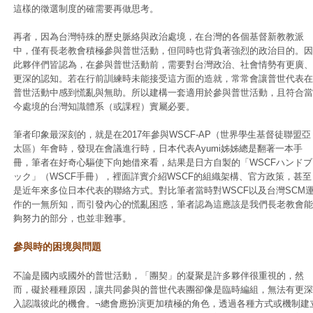
這樣的徵選制度的確需要再做思考。
再者，因為台灣特殊的歷史脈絡與政治處境，在台灣的各個基督新教教派
中，僅有長老教會積極參與普世活動，但同時也背負著強烈的政治目的。因
此夥伴們皆認為，在參與普世活動前，需要對台灣政治、社會情勢有更廣、
更深的認知。若在行前訓練時未能接受這方面的造就，常常會讓普世代表在
普世活動中感到慌亂與無助。所以建構一套適用於參與普世活動，且符合當
今處境的台灣知識體系（或課程）實屬必要。
筆者印象最深刻的，就是在2017年參與WSCF-AP（世界學生基督徒聯盟亞
太區）年會時，發現在會議進行時，日本代表Ayumi姊姊總是翻著一本手
冊，筆者在好奇心驅使下向她借來看，結果是日方自製的「WSCFハンドブ
ック」（WSCF手冊），裡面詳實介紹WSCF的組織架構、官方政策，甚至
是近年來多位日本代表的聯絡方式。對比筆者當時對WSCF以及台灣SCM
作的一無所知，而引發內心的慌亂困惑，筆者認為這應該是我們長老教會能
夠努力的部分，也並非難事。
參與時的困境與問題
不論是國內或國外的普世活動，「團契」的凝聚是許多夥伴很重視的，然
而，礙於種種原因，讓共同參與的普世代表團卻像是臨時編組，無法有更深
入認識彼此的機會。¬總會應扮演更加積極的角色，透過各種方式或機制建