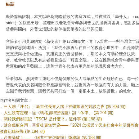
結語
礙於篇幅限制，本文以較為簡略鬆散的書寫方式，並嘗試以「局外人」（ou
sider）的觀點出發，整理出長老教會青年參與普世的挫折與困境，感謝多
曾參與國內、外普世活動的夥伴接受筆者的訪問與叨擾。
容筆者引用黃瀞皓於《新使者》第172期專文〈青年X普世——對台灣普世
壇的省思與建議〉所提：「我們不該再活在自己的教會小世界中，而是應該
更直接與社會做連結，實踐真正的普世精神。」期盼本文有助於總會決策
者、教會牧長以及有志者看見這些「難言之隱」，並在推動教會青年參與普
世運動的改革藍圖上，讓普世青年代表有更完整的認識與參考方向。
筆者認為，參與普世運動不僅是侷限於個人或單點的生命經驗而已，每一位
普世代表的反省與體會都應該被轉化，並匯流為一股強而有力的力量。願上
主賜予我們智慧，讓我們共同打造一個「定根本土．放眼普世」的教會。
同作者相關文章：
．
三人唬「呼召」：新世代長青人踏上神學旅途的對談之夜 (第 208 期)
．
人生沒有定理：從《瑪格麗特戀習題》談「休學」 (第 201 期)
．
關於我們都忘記「TSCM 是什麼？」這件事 (第 198 期)
．
縫合傷痕台灣，基督徒責無旁貸——「2024 怎樣選？民主社會中的基督教
談會紀錄報導 (第 194 期)
．
台海論破！——《阿共打來怎麼辦》微導讀 (第 188 期)