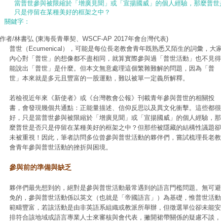
當普世參與被限縮於「增廣見聞」或「宣揚國威」的個人經驗，那麼普世
只是停留在某種美好的框架之中？
關鍵字：
作者/林書弘
(東海長青畢契、WSCF-AP 2017年會台灣代表)
普世（Ecumenical），可能是每位長老教會青年既熟悉又陌生的詞彙，大
內心對「普世」的想像都不盡相同，就算實際參與過「普世活動」也不見得
能說出「普世」是什麼。但本文無意處理這個繁雜難解的問題，因為「普
世」本來就是多元且豐富的一股運動，難以被單一定義所解釋。
若檢視近年來《新使者》或《台灣教會公報》刊載青年參與普世的相關投
書，會發現幾個共通點：正能量描述、信仰反思以及異文化衝擊。這些都很
好，只是當普世參與被限縮於「增廣見聞」或「宣揚國威」的個人經驗，那
麼普世是否只是停留在某種美好的框架之中？但那些被隱藏的結構性議題卻
未被重視！因此，筆者訪問多位曾參與普世活動的夥伴們，嘗試梳理長老教
會青年參與普世活動的挫折與困境。
參與前的準備與缺乏
夥伴們最先想到的，絕對是參與普世活動最常遇到的語言門檻問題。無可避
免的，參與普世活動係以英文（也就是「帝國語言」）為基礎，惟普世活動
範疇豐富，若該活動是由非英語系組織或教派所舉辦，但徵選單位卻未能安
排符合該地域或語言專業人士來審核與會代表，撇開裙帶關係的疑慮不談，