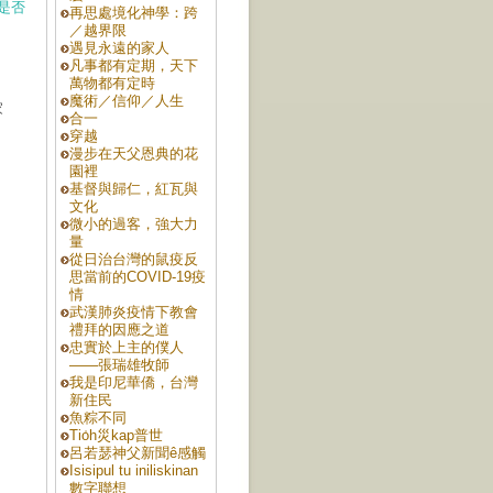
是否
再思處境化神學：跨
／越界限
遇見永遠的家人
凡事都有定期，天下
萬物都有定時
魔術／信仰／人生
家
合一
穿越
漫步在天父恩典的花
園裡
基督與歸仁，紅瓦與
文化
微小的過客，強大力
量
從日治台灣的鼠疫反
思當前的COVID-19疫
情
武漢肺炎疫情下教會
禮拜的因應之道
忠實於上主的僕人
——張瑞雄牧師
我是印尼華僑，台灣
新住民
魚粽不同
Tio̍h災kap普世
呂若瑟神父新聞ê感觸
Isisipul tu iniliskinan
數字聯想