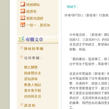
研經網站
關鍵字：
經課表
作者/張巧怡
(《新使者》行政推
新眼光讀經
一領一．新倍加
今年復活節，《新使者》贈
信紙×2、三款信封×2）的
含見證文字和經文，希望藉
陳牧師專欄
鼓勵、祝福。
信仰專欄：
「愛的書信」監獄事工，除
台中等女子監獄外，再新增
鄉土關懷
姐妹開步走
這是去年聖誕節《新使者》
去年聖誕節除了往年透過更
原知原味
繫，在過程中，獄政人員除
教會人物誌
們非常需要透過文字，建立
青年青不輕
事工便是在這樣的期待下展
信仰與生活
界好評，尤其得到來自各監
的服事。我們也在此邀請更
講道稿
工。