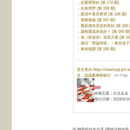
．
在愛裡和好 (第 174 期)
．
全新視野 (第 169 期)
．
困境中看見希望 (第 168 期)
．
傳愛無礙 (第 167 期)
．
重新擁有受造的美好 (第 166 
．
讓相遇成為美好！ (第 165 期
．
為《新使者》加添力量 (第 163
．
徵召「聖誕特使」－來自孩子的愛
．
來按個讚 (第 160 期)
原文來自 https://newmsgr.pct
走：認識教會輕旅行
(77-77頁)
165
本期主題：出去走走
發行日期：2018/6/10
轉寄給好友分享
(開啟詳細內容...