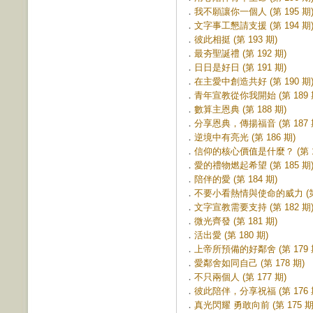
．
我不願讓你一個人 (第 195 期
．
文字事工懇請支援 (第 194 期
．
彼此相挺 (第 193 期)
．
最夯聖誕禮 (第 192 期)
．
日日是好日 (第 191 期)
．
在主愛中創造共好 (第 190 期
．
青年宣教從你我開始 (第 189 
．
數算主恩典 (第 188 期)
．
分享恩典，傳揚福音 (第 187 
．
逆境中有亮光 (第 186 期)
．
信仰的核心價值是什麼？ (第 18
．
愛的禮物燃起希望 (第 185 期
．
陪伴的愛 (第 184 期)
．
不要小看熱情與使命的威力 (第 
．
文字宣教需要支持 (第 182 期
．
微光齊發 (第 181 期)
．
活出愛 (第 180 期)
．
上帝所預備的好鄰舍 (第 179 
．
愛鄰舍如同自己 (第 178 期)
．
不只兩個人 (第 177 期)
．
彼此陪伴，分享祝福 (第 176 
．
真光閃耀 勇敢向前 (第 175 期