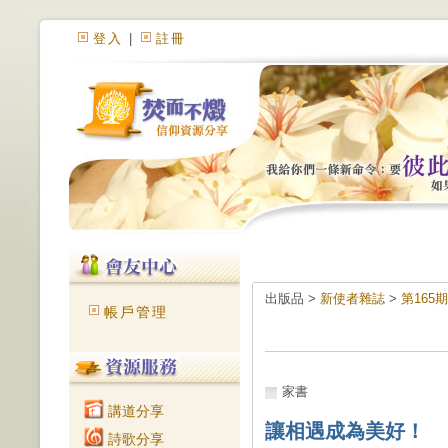
登入
|
註冊
出版品 >
新使者雜誌
>
第165
帳戶管理
家書
講道分享
讓相遇成為美好！
詩歌分享