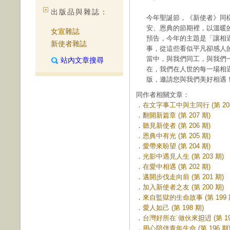
出版品與雜誌：
今年聖誕節，《新使者》同
安、恩典的節期裡，以溫暖
女宣雜誌
預告，今年的主題是「讓相
新使者雜誌
事，從這些看似平凡卻感人
當中，與我們同工，與我們
站內文章搜尋
在，我們在人世的每一場相遇
版，邀請您與我們美好相遇
同作者相關文章：
．
在文字事工中與主同行 (第 208
．
翻開新篇章 (第 207 期)
．
聽見新使者 (第 206 期)
．
恩典中有光 (第 205 期)
．
愛帶來盼望 (第 204 期)
．
光影中遇見人生 (第 203 期)
．
在愛中相遇 (第 202 期)
．
邁開步伐走向前 (第 201 期)
．
加入新使者之友 (第 200 期)
．
來自監獄的生命故事 (第 199 
．
愛人如己 (第 198 期)
．
台灣好所在˙做伙來𨑨迌 (第 19
．
用心陪伴青年生命 (第 196 期