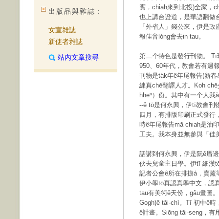
賓，chiah來到北投)全家，
出版品與雜誌：
也上講台證道，是華語翻做
「外省人」錢公來，伊是政府
女宣雜誌
報佳音lóng會去in tau。
新使者雜誌
第二个特色是發行刊物。 Tī現在
站內文章搜尋
950、60年代，教會若有週報
刊物是ta̍k年ê年尾報告(新
練真chē翻譯人才。Koh c
hheⁿ）份。其中有一个人我à
--ê tō是何永興，伊tī教會刊
四月，有排版印刷正式發行，
時ê年尾報告mā chiah是
工夫。我本身並無參與「佳
話講到何永興，伊是阮ê厝邊，
伙去兒童主日學。伊tī 細漢t
記者公會ê所在排擔á，賣薰等等ê
伊小學tō真認真學中文，認真學習
tau有美術ê天份，gâu畫圖。
Gogh)ê tāi-chì。T
ê計畫。Siōng tāi-se