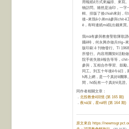
用報紙ê方式來編排、來寫。
物訪問。雖然是油印，一字一
輯、排版了後chiah來刻，
後--來我ê小弟mā參與chit-
ē，有時連紙mā阮出錢來買。
我mā有參與教會聖歌隊歌譜ê
國ê時，何永興亦做兵tńg--
版印刷 ê 刊物發行。Tī 1
所發行。內容用團契ê活動做
院手術失敗ê報告等等，chi
參與，互相合作學習、鼓勵。團
同工。到五十年後ê今á日，團
h再上網，是一个真好ê團隊。感
間，hō͘阮有一个真好ê見證
同作者相關文章：
．
北投教會ê回憶 (第 165 期)
．
夜ná深，星ná明 (第 164 期)
原文來自 https://newmsgr.pct
走：認識教會輕旅行