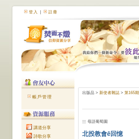
登入
|
註冊
出版品 >
新使者雜誌
>
第165
帳戶管理
母語葡萄園
講道分享
北投教會ê回憶
詩歌分享