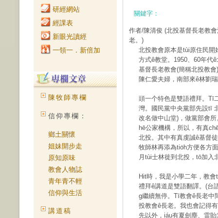
研經網站
關鍵字：
經課表
作者/陳清俊
(北投基督長老教
新眼光讀經
老。)
一領一．新倍加
北投教會原本是tùi原住民開
方式ê教堂。1950、60年
基督長老教會(簡稱北投教會)
陳仁愛夫婦，南部來ê林劉瑞
陳牧師專欄
頭一个特色是雙語禮拜。T
灣。國民黨中央黨部先設tī
信仰專欄：
改名做中山堂)，做黨部會所。
hē公家機構，所以，有真chē 「
鄉土關懷
北投。其中有真虔誠ê基督徒
姐妹開步走
牧師林再添為tio̍h方便各方面
月tùi士林徙到北投，tō加
原知原味
教會人物誌
Hit時，我是小學二年，教會
青年青不輕
禮拜ê講道是雙語翻譯。(台語翻華
信仰與生活
g繼續無停。Tī教會ê長老中間
投教會ê長老。我也會記得有
講道稿
先以外，iáu有夏劍塵、雷貽棠