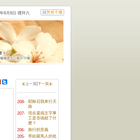
6年8月8日 禮拜六
|
上一頁
下一頁
耶穌召我來行天
208
-
路
現在還搞文字事
207
-
工是否搞錯了什
麼？
旅行的意義
206
-
寄給羅馬人的批
205
-