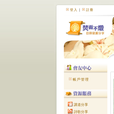
登入
|
註冊
帳戶管理
講道分享
詩歌分享