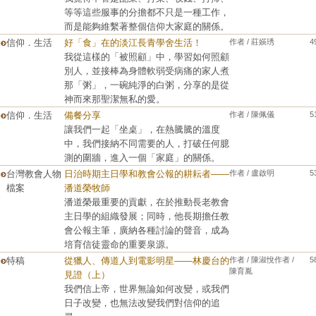
等等這些服事的分擔都不只是一種工作，
而是能夠維繫著整個信仰大家庭的關係。
信仰．生活
好「食」在的淡江長青學舍生活！
作者 / 莊媖琇
4
我從這樣的「被照顧」中，學習如何照顧
別人，並接棒為身體軟弱受病痛的家人煮
那「粥」，一碗純淨的白粥，分享的是從
神而來那聖潔無私的愛。
信仰．生活
備餐分享
作者 / 陳佩儀
5
讓我們一起「坐桌」，在熱騰騰的溫度
中，我們接納不同需要的人，打破任何臆
測的圍牆，進入一個「家庭」的關係。
台灣教會人物
日治時期主日學和教會公報的耕耘者——
作者 / 盧啟明
5
檔案
潘道榮牧師
潘道榮最重要的貢獻，在於推動長老教會
主日學的組織發展；同時，他長期擔任教
會公報主筆，廣納各種討論的聲音，成為
培育信徒靈命的重要泉源。
特稿
從獵人、傳道人到電影明星——林慶台的
作者 / 陳淑悅作者 /
5
陳育胤
見證（上）
我們信上帝，世界無論如何改變，或我們
日子改變，也無法改變我們對信仰的追