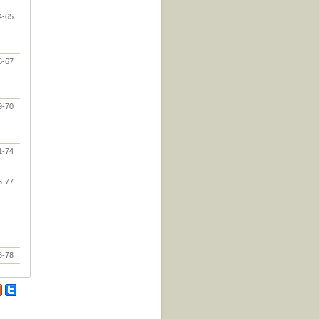
4-65
6-67
9-70
1-74
5-77
8-78