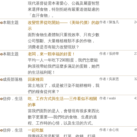
現代基督徒需本著愛心、公義及屬靈智慧
來選擇食物，特別拒絕有嚴重道德疑慮的
「血汗食物」。
本期主題
改變世界從吃開始——《美味代價》的啟
作者 / 陳逸凡
2
示
面對食物生產體制只重視效率、只有少數
公司壟斷、大量種植種類不多的作物，
消費者是否有能力改變現狀？
本期主題
老闆，來一顆幸福的好蛋！
作者 / 張婷華
2
平均一人一年吃下290顆蛋，我們怎麼能
夠漠視帶給我們這麼多滿足的蛋雞，她們
的生活福利呢！
成長部落格
回家種田
作者 / 吳家恩
3
當土地沒了，或是被汙染不能耕種時，我
們的糧食從何來？
信仰．生活
吃、工作方式與生活──三件看似不相關
作者 / wabi
4
的事
當我們面對的是人，會發現有很多東西比
數字更重要──我們吃的食物、生產的過
程、工作時的心情，以及生活的方式。
信仰．生活
一起吃飯
作者 / 余心玫
4
我覺得不管是配菜、打菜、收錢、打掃、