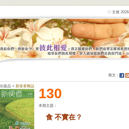
主後 202
推文：
出版品 >
新使者雜誌
130
本期主題：
食 不實在？