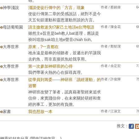
尋。
神學淺說
淺談使徒行傳中的「方言」現象
作者 / 蔡銘偉
6
使徒行傳第二章的受感說話，絕對不是今
天五旬節運動和靈恩運動所談的方言。
母語葡萄園
請主搶救迷失t?家己土地頂e台灣母語
作者 / 陳金花
6
雖然主e旨意是beh教人bat道理，應該是
袂叫咱放sak咱土地e聲音chiah tioh。
大專世界
原來，?一直都在
作者 / 鄭郁潔
6
祂永遠是最棒的傾聽者，並遞出釣竿讓我
去釣魚，而非直接抓魚給我享用。
大專世界
第一次參加神研班的心得
作者 / 余定宏
7
我們帶著火熱的心在探尋真理。
大專世界
從學員到籌委——神研班「讀經運動」的
作者 / 許俊輝
7
迴響
神研班改變了筆者，認真藉著聖經來追求
信仰，來實踐信仰，在未來關於研經和查
經的事工，更加的有負擔。
家書
我也想放一本
作者 / 江淑文
7
推文：
轉寄給好友分享
(開啟詳細內容....)