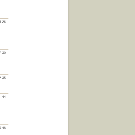
4-26
7-30
2-35
1-44
5-48