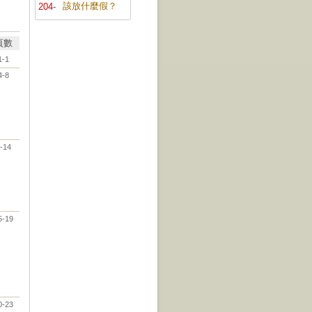
該放什麼假？
204
-
頁數
1-1
4-8
-14
5-19
0-23