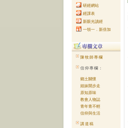
研經網站
經課表
新眼光讀經
一領一．新倍加
陳牧師專欄
信仰專欄：
鄉土關懷
姐妹開步走
原知原味
教會人物誌
青年青不輕
信仰與生活
講道稿