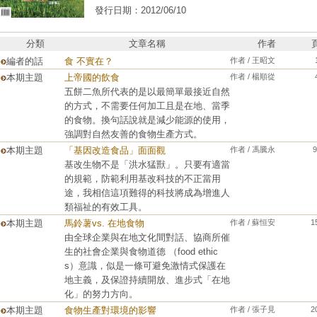
發行日期：2012/06/10
分類
文章名稱
作者
編者的話
食 不實在？
作者 / 王昭文
本期主題
上帝國的飲食
作者 / 楊順從
五餅二魚所代表的是以最簡單最接近自然
的方式，不需要任何加工且是在地、當季
的食物。換句話說就是減少能源的使用，
強調對自然友善的食物生產方式。
本期主題
「基因改造食品」面面觀
作者 / 馮騰永
9
基改生物不是「洪水猛獸」。只要有適當
的規範，防範利用基改科技的不正當用
途，我相信這項難得的科技將成為增進人
類福祉的有效工具。
本期主題
馬鈴薯vs. 在地食物
作者 / 蘇恒安
1
由全球企業與在地文化間對話、協商所催
生的社會企業與食物道德 （food ethic
s）意識，似是一條可避免激情式保護在
地主義，及保證持續開放、進步式「在地
化」的努力方向。
本期主題
食物生產對環境的影響
作者 / 張子見
2