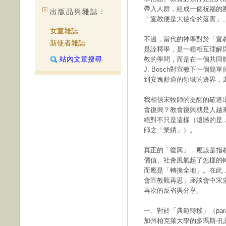
帶入人群，組成一個祝福的
出版品與雜誌：
「宣教便是大使命的落實」
女宣雜誌
不過，當代的神學對於「宣
新使者雜誌
是詮釋學，是一種相互理解
站內文章搜尋
教的學問，而是在一個共同體
J. Bosch對宣教下一個
到安逸舒適的領域的邊界，
我相信宋牧師的提醒的確道
會復興？教會復興就是人越
絕對不只是這樣（遺憾的是
師之「業績」）。
真正的「復興」，應該是指
價值、社會風氣起了怎樣的
而應是「轉換全地」。在此，
會宣教觀再思」座談會中宋
再次的反省與分享。
一、對於「典範轉移」（parad
加州柏克萊大學的多瑪斯‧孔恩