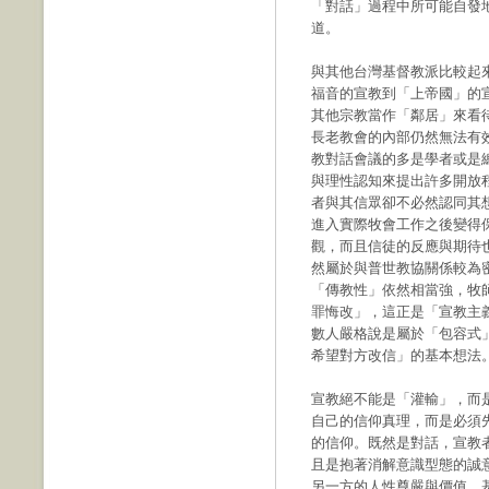
「對話」過程中所可能自發
道。
與其他台灣基督教派比較起
福音的宣教到「上帝國」的
其他宗教當作「鄰居」來看
長老教會的內部仍然無法有
教對話會議的多是學者或是
與理性認知來提出許多開放
者與其信眾卻不必然認同其
進入實際牧會工作之後變得
觀，而且信徒的反應與期待
然屬於與普世教協關係較為
「傳教性」依然相當強，牧
罪悔改」，這正是「宣教主
數人嚴格說是屬於「包容式
希望對方改信」的基本想法
宣教絕不能是「灌輸」，而
自己的信仰真理，而是必須
的信仰。既然是對話，宣教
且是抱著消解意識型態的誠
另一方的人性尊嚴與價值。