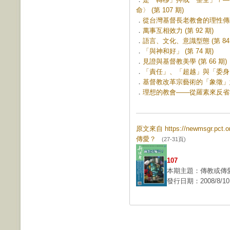
命〉 (第 107 期)
．
從台灣基督長老教會的理性傳統與
．
萬事互相效力 (第 92 期)
．
語言、文化、意識型態 (第 84 
．
「與神和好」 (第 74 期)
．
見證與基督教美學 (第 66 期)
．
「責任」、「超越」與「委身」 (
．
基督教改革宗藝術的「象徵」意義
．
理想的教會——從羅素來反省我們
原文來自 https://newmsgr.pct
傳愛？
(27-31頁)
107
本期主題：傳教或傳
發行日期：2008/8/10