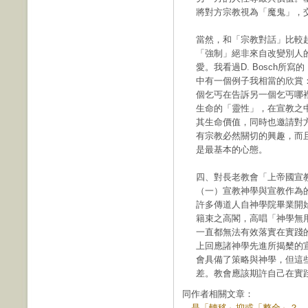
將對方宗教視為「魔鬼」，
當然，和「宗教對話」比較
「強制」絕非來自改變別人
愛。我看過D. Bosch
中有一個例子我相當的欣賞
個乞丐在告訴另一個乞丐哪
生命的「靈性」，在宣教之
其生命價值，同時也邀請對
有宗教必然關切的興趣，而
是最基本的心態。
四、對長老教會「上帝國宣
（一）宣教神學與宣教作為
許多傳道人自神學院畢業開
籍束之高閣，高唱「神學無
一直都無法有效落實在實踐
上回應諸神學先進所揭櫫的
會具備了策略與神學，但這
差。教會應該期許自己在實
同作者相關文章：
．
是「轉移」抑或「整全」？—