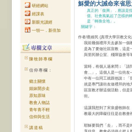
穌愛的大誡命來省思
研經網站
真正的「復興」，應該是
經課表
值、社會風氣起了怎樣的
是「轉換全地」。
新眼光讀經
關鍵字：
一領一．新倍加
作者/蔡維民
(真理大學宗教文化
我前幾個禮拜天去參加一個
是為了要做社區宣教，這是
與里民辦公室、殘障協會等
陳牧師專欄
當時，有個人過來問︰「請
信仰專欄：
會…」。這個人是一位街友
中有一位同工就跟他說︰「
鄉土關懷
就是專門讓街友做禮拜的地
姐妹開步走
區宣教才辦這個活動，但是
原知原味
街。
教會人物誌
這讓我想到了宋泉盛牧師在
青年青不輕
教最大的障礙往往是在教會
信仰與生活
耶穌要我們「去」，而不是
講道稿
享信息。教會必須停止把人