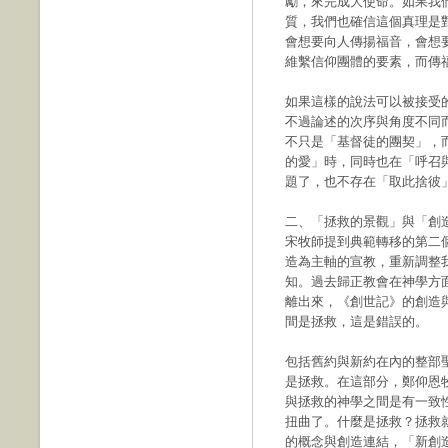
勵，來完成大使命。如果我
質，我們也確信這個真理是
會想要向人傳揚福音，會想
維繫信仰團體的要素，而傳
如果這樣的說法可以被接受
不過論述的次序與角度不同
不只是「基督徒的團契」，
的愛」時，同時也在「呼召
題了，也不存在「取此捨彼
二、「拯救的景觀」與「創
宋牧師提到典範轉移的第二
造為主軸的宣教，重新調整
知。過去歸正教會在神學方
離出來，《創世記》的創造
間是拯救，這是錯誤的。
包括舊約與新約在內的整部
是拯救。在這部分，鄭仰恩
與拯救的神學之間是有一致
扭曲了。什麼是拯救？拯救
的概念與創造連結，「新創