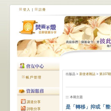
登入
|
註冊
出版品 >
新使者雜誌
>
第107
帳戶管理
本期主題
講道分享
是「轉移」抑或「整
詩歌分享