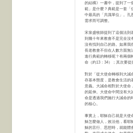
的結構》一書中，提到了一個「典
範」是什麼？典範是一套「
中最高的「共識單位」。孔
需求而可調整。
宋泉盛牧師提到了這個法則
到幾十年來教會不是完全沒
沒有找到自己的路。如果我
長老教會不但在人數方面無
進行典範的轉移呢？有兩個轉
命（約13：34）；其次要
對於「從大使命轉移到大誡
存基本態度，是教會生活的
意義。大誡命相對於大使命
的延伸。大使命中間沒有大
命是透過我們施行大誡命的
的核心。
事實上，耶穌自己就是大使
穌怎麼做人，效法他，看耶
穌的言行、思想時，就能體