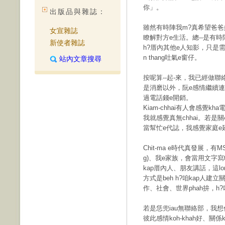
你」。
出版品與雜誌：
雖然有時陣我m?真希望爸爸媽媽
女宣雜誌
瞭解對方e生活。總--是有時
新使者雜誌
h?厝內其他e人知影，只是需
n thang吐氣e窗仔。
站內文章搜尋
按呢算--起-來，我已經做聯絡
是消磨以外，阮e感情繼續
過電話錢e開銷。
Kiam-chhai有人會感覺kh
我就感覺真無chhai。若是
當幫忙e代誌，我感覺家庭e
Chit-ma e時代真發展，有
g)、我e家族，會當用文字寫
kap厝內人、朋友講話，這lon
方式是beh h?咱kap人
作、社會、世界phah拚，h?咱
若是恁兜iau無聯絡部，我想
彼此感情koh-khah好、關係