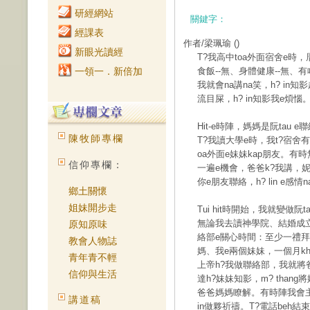
研經網站
關鍵字：
經課表
作者/梁珮瑜
()
新眼光讀經
T?我高中toa外面宿舍e時，
一領一．新倍加
食飯--無、身體健康--無、有
我就會na講na笑，h? in
流目屎，h? in知影我e煩惱
Hit-e時陣，媽媽是阮tau e
陳牧師專欄
T?我讀大學e時，我t?宿舍有
oa外面e妹妹kap朋友。有時
信仰專欄：
一遍e機會，爸爸k?我講，妮
你e朋友聯絡，h? lin e感情
鄉土關懷
姐妹開步走
Tui hit時開始，我就變做阮t
無論我去讀神學院、結婚成立
原知原味
絡部e關心時間：至少一禮拜k
教會人物誌
媽、我e兩個妹妹，一個月kh
青年青不輕
上帝h?我做聯絡部，我就將
信仰與生活
達h?妹妹知影，m? than
爸爸媽媽瞭解。有時陣我會主動問
講道稿
in做夥祈禱。T?電話beh