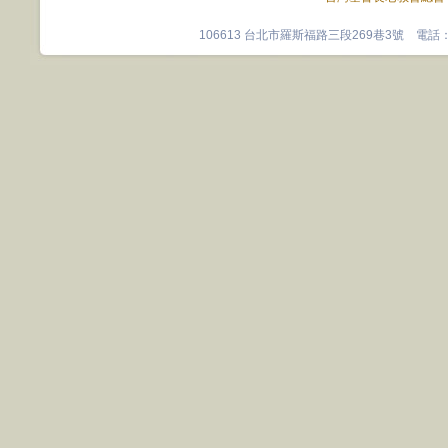
106613 台北市羅斯福路三段269巷3號 電話：0