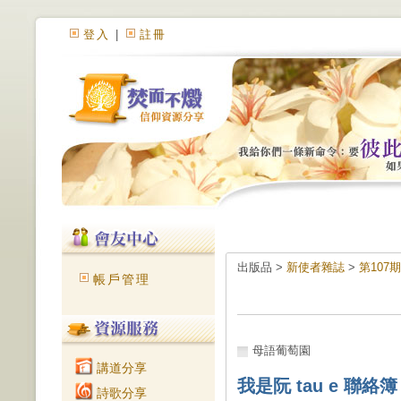
登入
|
註冊
出版品 >
新使者雜誌
>
第107
帳戶管理
母語葡萄園
講道分享
我是阮 tau e 聯絡簿
詩歌分享