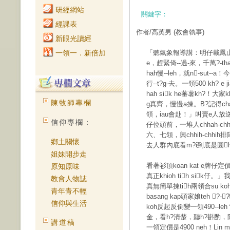
研經網站
關鍵字：
經課表
作者/高英男
(教會執事)
新眼光讀經
一領一．新倍加
「聽氣象報導講：明仔載鳳山青年
e，趕緊倚--過-來，千萬?-tha
hah慢--leh，就n-sut-
行--t?g-去。一領500 kh? e 
hah sik he蕃薯kh?！大家kh
陳牧師專欄
g真齊，慢慢a揀。B?記得chah
領，iau會赴！」叫賣e人放送頭th
信仰專欄：
仔位頭前，一堆人chhah-chha
六、七領，興chhih-chhih排
鄉土關懷
去人群內底看m?i到底是圓
姐妹開步走
看著衫頂koan kat e牌仔定價
原知原味
真正khioh tih sik仔。」我
教會人物誌
真無簡單揀tih兩領合su ko
青年青不輕
basang kap頭家娘teh ?-
信仰與生活
koh反起反倒變一領490--leh？
金，看h?清楚，聽h?斟酌，阮是講一
講道稿
一領定價是4900 neh！Lin m?