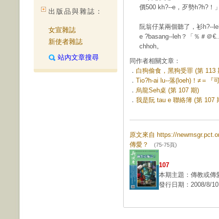
價500 kh?--e，歹勢h?h?！
出版品與雜誌：
阮翁仔某兩個聽了，衫h?--leh
女宣雜誌
e ?basang--leh？「％＃＠€
新使者雜誌
chhoh。
站內文章搜尋
同作者相關文章：
．
白狗偷食，黑狗受罪 (第 113 
．
Tio?h-ai lu--落(loeh)！≠
．
烏龍Seh桌 (第 107 期)
．
我是阮 tau e 聯絡簿 (第 107 
原文來自 https://newmsgr.pct
傳愛？
(75-75頁)
107
本期主題：傳教或傳
發行日期：2008/8/10