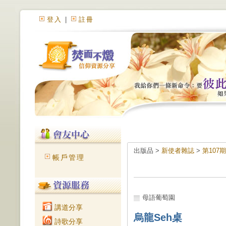
登入
|
註冊
出版品 >
新使者雜誌
>
第107
帳戶管理
母語葡萄園
講道分享
烏龍Seh桌
詩歌分享