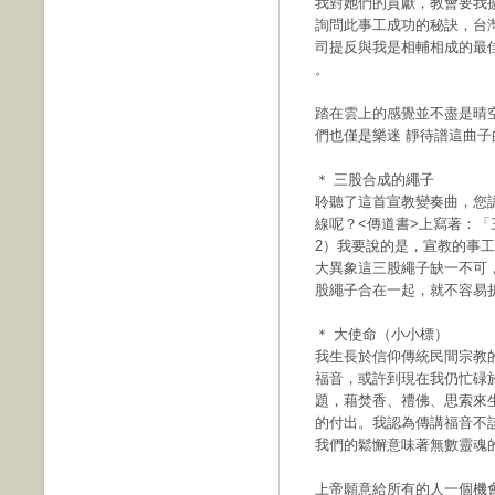
我對她們的貢獻，教會要我
詢問此事工成功的秘訣，台
司提反與我是相輔相成的最
。
踏在雲上的感覺並不盡是晴
們也僅是樂迷 靜待譜這曲
＊ 三股合成的繩子
聆聽了這首宣教變奏曲，您
線呢？<傳道書>上寫著：「
2）我要說的是，宣教的事
大異象這三股繩子缺一不可
股繩子合在一起，就不容易
＊ 大使命（小小標）
我生長於信仰傳統民間宗教
福音，或許到現在我仍忙碌
題，藉焚香、禮佛、思索來
的付出。我認為傳講福音不
我們的鬆懈意味著無數靈魂
上帝願意給所有的人一個機