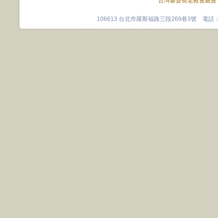
台灣基督長老教會總會
106613 台北市羅斯福路三段269巷3號 電話：0