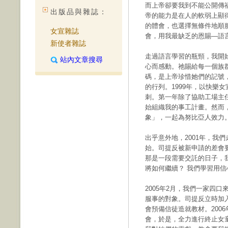
而上帝卻要我到不能公開傳
出版品與雜誌：
帝的能力是在人的軟弱上顯得
的體會，也選擇無條件地順
女宣雜誌
會，用我最缺乏的恩賜—語
新使者雜誌
走過語言學習的瓶頸，我開
站內文章搜尋
心而感動。祂賜給每一個族
碼，是上帝珍惜她們的記號
的行列。1999年，以快樂
刺。第一年除了協助工場主
始組織我的事工計畫。然而
象」，一起為努比亞人效力
出乎意外地，2001年，我
始。司提反被新申請的差會
那是一段需要交託的日子，
將如何繼續？ 我們學習用
2005年2月，我們一家四
服事的對象。司提反立時加
會預備信徒造就教材。200
會，於是，全力進行終止女