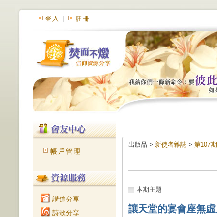
登入
|
註冊
出版品 >
新使者雜誌
>
第107
帳戶管理
本期主題
講道分享
讓天堂的宴會座無虛
詩歌分享