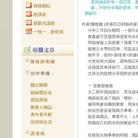
愛的誡命對每一個亞當、
研經網站
獻，不願作全職的委身，
關鍵字：
經課表
新眼光讀經
作者/陳馥蘭
(衣索匹亞耶穌的家
今年三月回台期間，一個引起
一領一．新倍加
會處處可見靈恩佈道家布永康（
問我海報上寫甚麼？我看了
復興之火帶到亞洲，司提反
個半月，收到<新使者>的
大使命與大誡命，當時我正閱
陳牧師專欄
這個題目來得很巧，這個題
信仰專欄：
文與主內肢體分享我對此宣
鄉土關懷
＊ 宣教變奏曲
大二那年我認識主，受洗成
姐妹開步走
傳講福音成了我的「嗜好」
原知原味
邀同學參加團契聚會，周末
教會人物誌
的迫切督促著我竭力事奉。
青年青不輕
福音為職志。畢業不久，上
信仰與生活
預備自己到西非的回教徒中
講道稿
在那段火熱事奉的時期，我