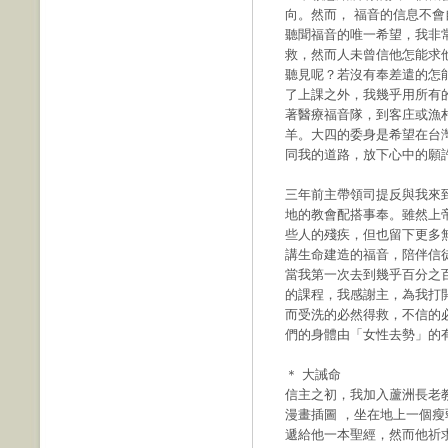
向。然而， 福音的信息不
聽聞福音的唯一希望，我非
救，然而人未曾信他怎能求
聽見呢？若沒有奉差遣的怎能傳
了上課之外，我幾乎用所有
著醫療福音隊，到客庄或漁
羊。大四的委身是希望在台
同我的道路，放下心中的願
三年前主帶領司提反與我來
地的教會配搭事奉。雖然上
些人的殘疾，但也留下更多
講生命建造的福音，陪伴信
當我第一次去到幾乎百分之
的課程，我感謝主，為我打
而受洗的必然得救，不信的
們的身體由「女性去勢」的
＊ 大誡命
信主之初，我加入蘆洲長老
漫畫插圖 ，坐在地上一個
遞給他一本聖經，然而他祈求