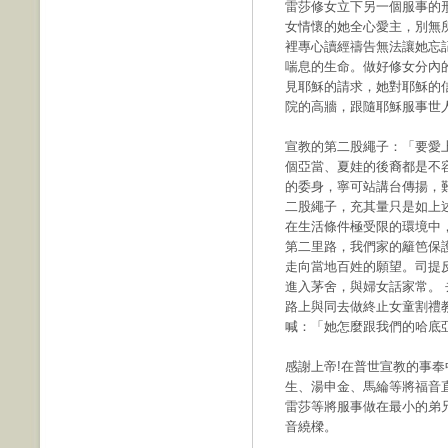
雷莎修女立下另一個服事的
女情懷的她全心愛主，別無
裡專心讀經禱告無法讓她忘
喘息的生命。做好修女分內
見耶穌的請求，她對耶穌的
院的高牆，跟隨耶穌服事世
宣教的第二股繩子：「要愛
個亞當、夏娃的後裔都是不
的委身，寧可站講台傳揚，
二股繩子，充其量只是如上
在生活條件極受限的環境中
第二里路，我們家的籬笆保
走向當地百姓的願望。司提
進入茅舍，與婦女話家常。
路上與同去做終止女童割禮
喊：「她怎麼跟我們的哈底
感謝上帝!在普世宣教的事
生、湯申金、馬綸等將福音
雷莎等將服事做在最小的弟
音繞樑。