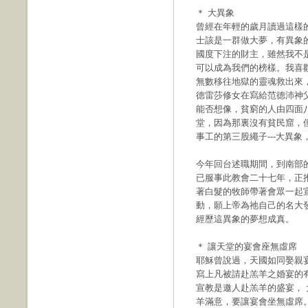
＊ 大異象
曾經在年輕的歲月讀過這樣
士該是一群做大夢，有異象
國度下注的財主，雖然我不
可以成為我們的榜樣。我喜
無數移往地獄的靈魂救出來，
德雷莎修女在寫給范德沛神父（Fa
能否想像，貧窮的人由四面
堂，因為那裏沒有貧民窟，
事工的第三股繩子---大異
今年回台述職期間，到南部
已服事此教會二十七年，正推
著白髮的牧師帶著會眾一起
動，願上帝為祂自己的名大
經歷這異象的夢想成真。
＊ 讓天堂的宴會座無虛席
耶穌曾說過，天國如同娶親
寫上凡被請赴羔羊之婚宴的有
宣教是邀人赴羔羊的盛宴，
羊滿意，要讓宴會坐無虛席