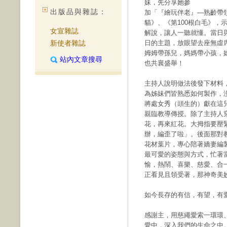
妹，先分享她參
出版品與雜誌：
加「『繪玩伴老』—熟齡帶
貓》、《第100根白毛》，
女宣雜誌
解說，讓人一聽就懂。當日
新使者雜誌
日的主題，放眼望去座無虛
姆姆帶孫兒，媽媽帶小孩，
站內文章搜尋
也共襄盛舉！
主持人說明做法後發下材料
為姊妹們皆熟悉如何製作，
將處女秀（頭生的）獻在這
親臨教導傳授。除了主持人
花，再來紅花。大拇指要壓
辦，編歪了啦」。後面那對
花材葉片，專心陪著嬌妻編
最可愛的姿態與方式，忙著
愉，熱鬧、喜樂、慈愛、合
正看見且領受著，那神奇美
如今長存的有信，有望，有愛
感謝主，用慈繩愛索一環環
愛中，深入我們的生命之中。透過Pin