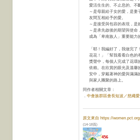
愛活生生的、不止息的、不
～是母親給子女的愛，是妻
友間互相給予的愛。
～是接受與包容的表現，是
～是承先啟後的期望與使命
成為「卑南族人」重要能力
「耶！我編好了，我做完了
花花！」「幫我看看白色的
獎聲中，每個人完成了花環
依賴。在欣賞的眼光及溫馨
安中，穿戴著神的愛與滿滿
與家人團聚的路上。
同作者相關文章：
．
中會族群區會長短波／慈繩愛索圈
原文來自 https://women.pct.
(14-18頁)
456