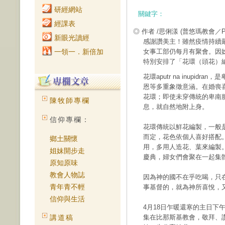
研經網站
關鍵字：
經課表
◎ 作者 /思俐漾
(普悠瑪教會／Pi
新眼光讀經
感謝讚美主！雖然疫情持續嚴峻
一領一．新倍加
女事工部仍每月有聚會。因
特別安排了「花環（頭花）
花環aputr na inupi
恩等多重象徵意涵。在婚喪
花環；即使未穿傳統的卑南
陳牧師專欄
息，就自然地附上身。
信仰專欄：
花環傳統以鮮花編製，一般
而定，花色依個人喜好搭配
鄉土關懷
用，多用人造花、葉來編製
姐妹開步走
慶典，婦女們會聚在一起集
原知原味
教會人物誌
因為神的國不在乎吃喝，只
青年青不輕
事基督的，就為神所喜悅，又為
信仰與生活
4月18日乍暖還寒的主日下午
講道稿
集在比那斯基教會，敬拜、