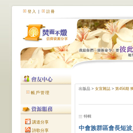
登入
|
註冊
出版品 >
女宣雜誌
>
第456期
帳戶管理
特輯
講道分享
中會族群區會長短波
詩歌分享