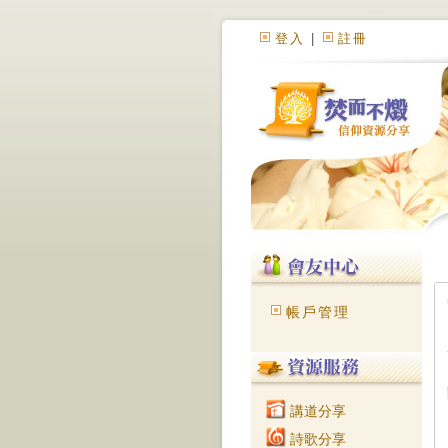
登入
|
註冊
帳戶管理
講道分享
詩歌分享