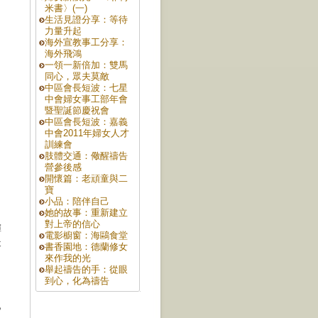
米書〉(一)
生活見證分享：等待
力量升起
海外宣教事工分享：
海外飛鴻
一領一新倍加：雙馬
同心，眾夫莫敵
中區會長短波：七星
中會婦女事工部年會
暨聖誕節慶祝會
中區會長短波：嘉義
中會2011年婦女人才
、
訓練會
肢體交通：儆醒禱告
營參後感
開懷篇：老頑童與二
寶
小品：陪伴自己
她的故事：重新建立
對上帝的信心
揮
電影櫥窗：海鷗食堂
天
書香園地：德蘭修女
來作我的光
舉起禱告的手：從眼
到心，化為禱告
巴