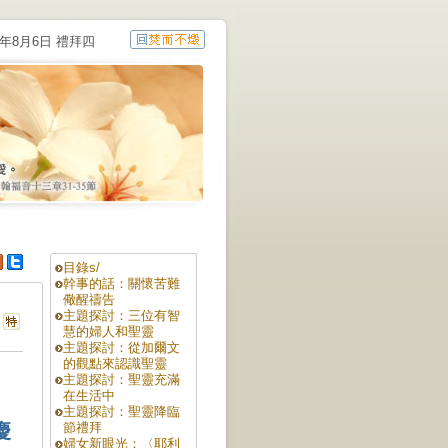
6年8月6日 禮拜四
目錄s/
幹事的話：關懷苦難
儆醒禱告
主題探討：三位有智
慧的婦人和聖靈
主題探討：從加爾文
的觀點來認識聖靈
主題探討：聖靈充滿
在生活中
主題探討：聖靈降臨
慶
節禮拜
婦女新眼光：〈耶利