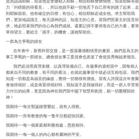
底買認識耶穌，知道他是拿撒勒人耶穌，相信耶穌會憐憫他，知道耶穌有能
力「叫瞎眼的得看見」，所以他就不顧一切地丟下自己所有的跳了起來，走
到耶穌面前。他有確定的目標，有信心，相信耶穌必成全他。求主幫助我
們，更加地認識主，每天讀神的話，知道主的心意。當我們照著主的旨意祈
求，祂必照著我們的信心為我們成就。還要記得不要倚靠自己的力量，要單
單仰望主，要給主「插手」的機會，讓祂幫助你。
一群為主爭戰的婦女
在年會中，新舊幹部交接，是一股溫馨感動情景的畫面，她們是為主的
事工爭戰的一群婦女。總會婦女事工委員會也差派了會使吳秀梅姐來報告。
我們必須用真理束腰、以真理裝備自己。在服事的過程當中，因每個人
都來自不同的教會，有不同的看法，在彼此服事當中就必須互相包容。我們
知道一切都是為福音的緣故，覺得一切都很有價值。當有人誇我這次年會聚
會做得很好，或是佈置得很好時，我知道不是我做得好，而是一群人辛苦努
力付出的結果，更是因為神在我們當中賜下智慧和創意，願一切榮耀歸於
神！
我期待~~每次聖誕鐘聲響起，就有人得救。
我期待~~所有教會的每一隻羊兒都趕快回家。
我期待~~每一個家庭都和樂相處，恩慈相待。
我期待~~每一個人的內心都有屬神的平安。