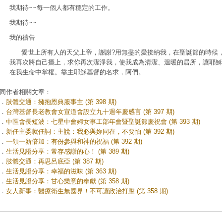
我期待~~每一個人都有穩定的工作。
我期待~~
我的禱告
愛世上所有人的天父上帝，謝謝?用無盡的愛接納我，在聖誕節的時候
我再次將自己擺上，求你再次潔淨我，使我成為清潔、溫暖的居所，讓耶穌
在我生命中掌權。靠主耶穌基督的名求，阿們。
同作者相關文章：
．
肢體交通：擁抱恩典服事主 (第 398 期)
．
台灣基督長老教會女宣道會設立九十週年慶感言 (第 397 期)
．
中區會長短波：七星中會婦女事工部年會暨聖誕節慶祝會 (第 393 期)
．
新任主委就任詞：主說：我必與妳同在，不要怕 (第 392 期)
．
一領一新倍加：有份參與和神的祝福 (第 392 期)
．
生活見證分享：常存感謝的心！ (第 389 期)
．
肢體交通：再思呂底亞 (第 387 期)
．
生活見證分享：幸福的滋味 (第 363 期)
．
生活見證分享：甘心樂意的奉獻 (第 358 期)
．
女人新事：醫療衛生無國界！不可讓政治打壓 (第 358 期)