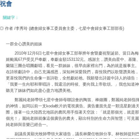
祝會
關鍵字：
◎ 作者 /李秀玲
(總會婦女事工委員會主委，七星中會婦女事工部部長)
一群全心讚美的姐妹
2010年12月6日七星中會婦女事工部舉辨年會暨慶祝聖誕節。當日為梅
姬颱風67戶受災戶奉獻，奉獻金額153132元。感謝主，讚美由星中、基隆
蘭陽三團合唱團獻唱，看見一群姊妹，很早由家裡出門，為的就是服事主。
在詩班獻詩中，自己充滿感恩，深知神深愛我們，喜悅我們以歌聲讚美祂，
更喜悅我們的生命像一首詩歌，全然獻給祂。我願發出詩篇中詩人的禱告：
「我要一生向耶和華唱詩，我還活的時候、要向我上帝歌頌。」我也知道神
聽見了姊妹們如此盡心盡力地讚美祂。
鄭麗純老師帶領七星中會師母聯誼會的陶笛、棒鐘團，鄭麗純老師指
的神情，如同以前一支koda軟片的電視廣告。廣告畫面先是一顆流星劃過
際，接著一位大陸西北地區的農民用手指著天空說：「就是那個光，就是那
個光！」麗純老師就像這個廣告的農夫，顯出特別的生命力與智慧；可見麗
純老師與音樂已經合一。
副議長黃顯光牧師帶領大家禱告，議長林榮任牧師分享。林牧師提到