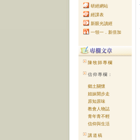
研經網站
經課表
新眼光讀經
一領一．新倍加
陳牧師專欄
信仰專欄：
鄉土關懷
姐妹開步走
原知原味
教會人物誌
青年青不輕
信仰與生活
講道稿