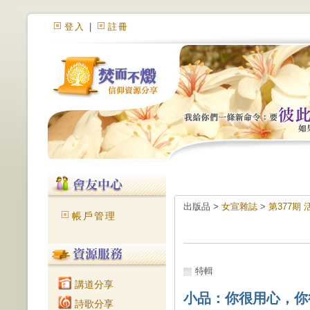
登入
|
註冊
出版品 >
女宣雜誌
>
第377期
帳戶管理
特輯
講道分享
小品：你很用心，你
詩歌分享