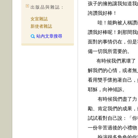
孩子的擁抱讓我知道我
出版品與雜誌：
誇讚我好棒！
女宣雜誌
哇！能夠被人稱讚
新使者雜誌
讚我好棒呢！剎那間我
站內文章搜尋
面對的事情仍在，但是
備一切我所需要的。
有時候我們累壞了
解我們的心情，或者無
看用雙手懷抱著自己，
耶穌，向神傾訴。
有時候我們盡了力
勵、肯定我們的成果，
試試看對自己說：「你
一份辛苦過後的小禮物
扮演很多角色的你