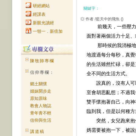
研經網站
關鍵字：
經課表
◎ 作者 /藍天中的飛魚
()
新眼光讀經
前幾天，一些壓
一領一．新倍加
面對著兩個活力十足、
那時候的我消極
地渡過每分每秒，真覺
陳牧師專欄
的生活雖然忙碌，卻是
信仰專欄：
全不同的生活方式。
說真的，沒有人可
鄉土關懷
姐妹開步走
至會胡思亂想；不過我
原知原味
雙手懷抱著自己，向神
教會人物誌
臨到我，但是以何種方
青年青不輕
信仰與生活
突然，女兒跑來抱
媽需要被抱一下，被說
講道稿