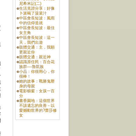
尼希米記(二)
生活見證分享：好像
卜派喝了菠菜汁
中區會長短波：風雨
中的信仰造就
出
中區會長短波：最佳
常
女主角
中區會長短波：這一
天，我們出遊
祖
肢體交通：主，我願
；
更親近你
肢體交通：親近神
認識原住民：百合花
姐
族群----魯凱族
了
小品：你很用心，你
會
很棒！
她的故事：戰勝鬼壓
講
身的母親
在
電影櫥窗：女孩一百
但
分
書香園地：這個世界
不該遺忘的良善－以
準
愛撼動世界的?蕾莎修
字
女
謝
醫