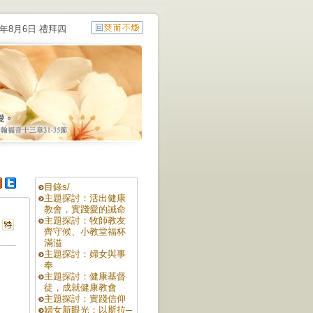
6年8月6日 禮拜四
目錄s/
主題探討：活出健康
教會，實踐愛的誡命
主題探討：牧師教友
齊守候、小教堂福杯
滿溢
主題探討：婦女與事
奉
主題探討：健康基督
徒，成就健康教會
主題探討：實踐信仰
婦女新眼光：以斯拉─