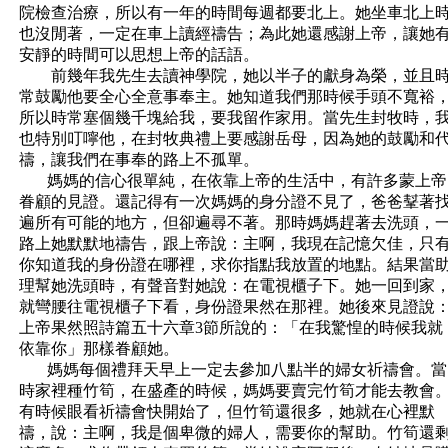
院檢查治療，所以有一年的時間每週都要北上。她坐車北上
也沒閒著，一定在車上讀經禱告；為此她還感謝上帝，讓她
安靜的時間可以思想上帝的話語。
前幾年我先生去讀神學院，她以半子的獻身為榮，並且
常鼓勵他要全心全意事奉主。她知道我們那時候手頭不寬裕
所以時常塞個幾千塊給我，要我留作家用。當先生封牧時，
也特別叮嚀他，在封牧典禮上要感謝岳母，因為她的鼓勵和
禱，讓我們在事奉的路上不孤單。
媽媽的信心很單純，在依靠上帝的生活中，有許多蒙上帝
眷顧的見證。還記得有一次媽媽的身分證不見了，爸爸鞤著
遍所有可能的地方，但卻遍尋不著。那時媽媽趕著去洗頭，
路上她默默地禱告，跟上帝說：主啊，我現在記憶欠佳，只
你知道我的身份證在哪裡，求你指點我放置的地點。結果當
理幫她洗頭時，有聲音對她說：在電視櫃子下。她一回到家
就彎腰往電視櫃子下看，身份證果然在那裡。她後來見證說
上帝果然照詩篇五十六章
3
節所說的：「在我驚惶的時候我就
依靠你」那樣眷顧她。
媽媽每個禮拜天早上一定去參加八點半的婦女祈禱會。當
時家裡種竹筍，在盛產的時候，媽媽要賣完竹筍才能去教會
有時候眼看祈禱會快開始了，但竹筍還很多，她就在心裡默
禱，說：主啊，我是個卑微的婦人，需要你的幫助。竹筍還