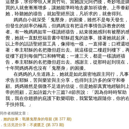
這麼多，求你帶領人來買竹筍。當她說完阿們後，奇妙地是
買的人就會漸漸增多，讓她能準時地去參加祈禱會。上帝眷
她，聆聽她的禱告，就如聖經所說，凡祈求的，就會得到。
媽媽自小就深受「鬼壓身」的困擾，雖然不是每天發生，
但發生的頻率仍極高，但媽媽沒有把這件事情告訴教會的牧
者。有一晚媽媽如常一樣讀經禱告，結束後她感到有被壓的
覺，她就一直默想福音書中耶穌趕鬼的故事。接著她就起床
以上帝的話語聖經當工具，像掃地一樣，一直掃著；口裡還
著：奉主耶穌的名把撒但趕出去。就這樣從二樓趕到樓下，
從樓下趕到每個門口和轉彎處；一連三天，都是一樣讀經禱
告，奉主耶穌的名把撒但趕出去。感謝主，從那時起到現在
十年間媽媽再也沒有「鬼壓身」的困擾。
在媽媽的人生道路上，她就是如此親密地跟主同行，凡事
求告主耶穌，苦與樂皆與主分享，也得到主許多的保守和眷
顧。媽媽雖然是個微不足道的信徒，但是她卻真實地經驗到
帝的照顧，正如詩篇六十三篇
7-8
節所說：「因為你時時幫助
我，我在你翅膀的庇護下歡樂唱歌，我緊緊地跟隨你，你的
手扶持我。」
同作者相關文章：
．
她的故事：戰勝鬼壓身的母親 (第 377 期)
．
生活見證分享：不虞匱乏 (第 373 期)