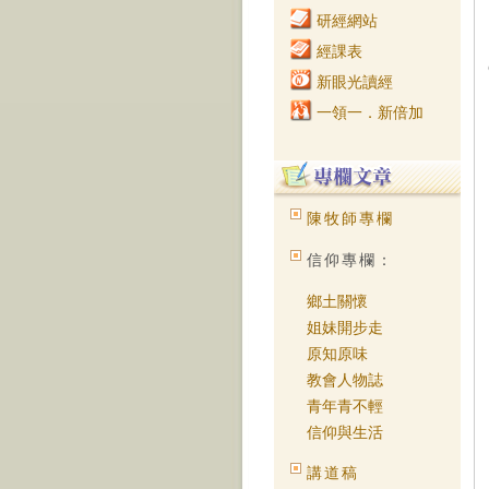
研經網站
經課表
新眼光讀經
一領一．新倍加
陳牧師專欄
信仰專欄：
鄉土關懷
姐妹開步走
原知原味
教會人物誌
青年青不輕
信仰與生活
講道稿