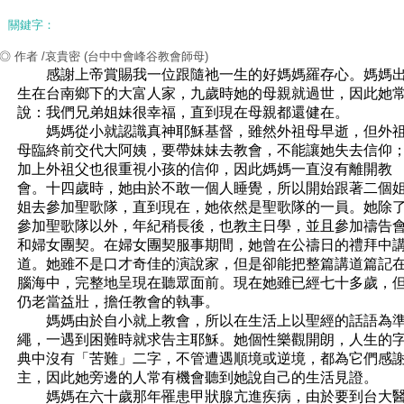
關鍵字：
◎ 作者 /哀貴密
(台中中會峰谷教會師母)
感謝上帝賞賜我一位跟隨祂一生的好媽媽羅存心。媽媽
生在台南鄉下的大富人家，九歲時她的母親就過世，因此她
說：我們兄弟姐妹很幸福，直到現在母親都還健在。
媽媽從小就認識真神耶穌基督，雖然外祖母早逝，但外
母臨終前交代大阿姨，要帶妹妹去教會，不能讓她失去信仰
加上外祖父也很重視小孩的信仰，因此媽媽一直沒有離開教
會。十四歲時，她由於不敢一個人睡覺，所以開始跟著二個
姐去參加聖歌隊，直到現在，她依然是聖歌隊的一員。她除
參加聖歌隊以外，年紀稍長後，也教主日學，並且參加禱告
和婦女團契。在婦女團契服事期間，她曾在公禱日的禮拜中
道。她雖不是口才奇佳的演說家，但是卻能把整篇講道篇記
腦海中，完整地呈現在聽眾面前。現在她雖已經七十多歲，
仍老當益壯，擔任教會的執事。
媽媽由於自小就上教會，所以在生活上以聖經的話語為
繩，一遇到困難時就求告主耶穌。她個性樂觀開朗，人生的
典中沒有「苦難」二字，不管遭遇順境或逆境，都為它們感
主，因此她旁邊的人常有機會聽到她說自己的生活見證。
媽媽在六十歲那年罹患甲狀腺亢進疾病，由於要到台大