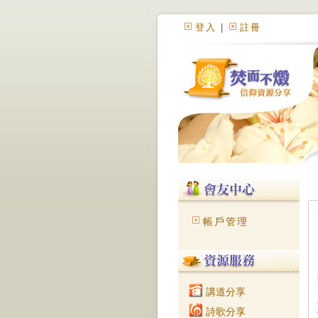
登入
|
註冊
帳戶管理
講道分享
詩歌分享