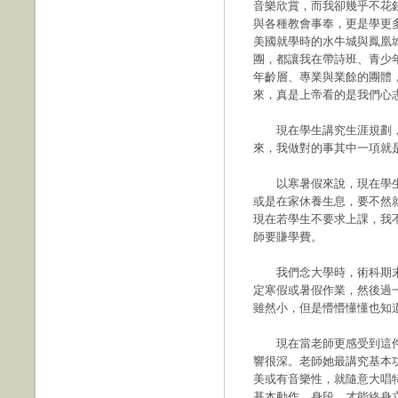
音樂欣賞，而我卻幾乎不花
與各種教會事奉，更是學更
美國就學時的水牛城與鳳凰
團，都讓我在帶詩班、青少
年齡層、專業與業餘的團體
來，真是上帝看的是我們心
現在學生講究生涯規劃，
來，我做對的事其中一項就
以寒暑假來說，現在學生
或是在家休養生息，要不然
現在若學生不要求上課，我
師要賺學費。
我們念大學時，術科期末
定寒假或暑假作業，然後過
雖然小，但是懵懵懂懂也知
現在當老師更感受到這件
響很深。老師她最講究基本
美或有音樂性，就隨意大唱
基本動作、身段，才能終身