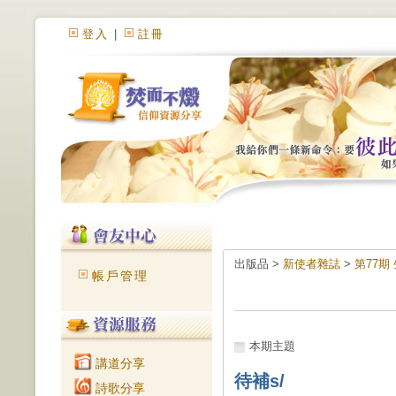
登入
|
註冊
出版品 >
新使者雜誌
>
第77期
帳戶管理
本期主題
講道分享
待補s/
詩歌分享