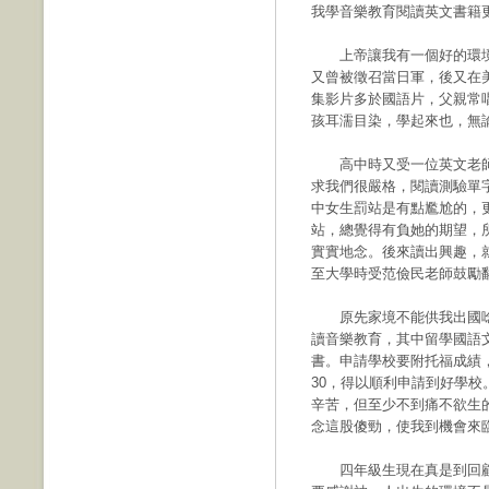
我學音樂教育閱讀英文書籍
上帝讓我有一個好的環境
又曾被徵召當日軍，後又在
集影片多於國語片，父親常唱
孩耳濡目染，學起來也，無
高中時又受一位英文老師
求我們很嚴格，閱讀測驗單
中女生罰站是有點尷尬的，
站，總覺得有負她的期望，
實實地念。後來讀出興趣，
至大學時受范儉民老師鼓勵翻
原先家境不能供我出國唸
讀音樂教育，其中留學國語
書。申請學校要附托福成績
30，得以順利申請到好學校
辛苦，但至少不到痛不欲生
念這股傻勁，使我到機會來
四年級生現在真是到回顧