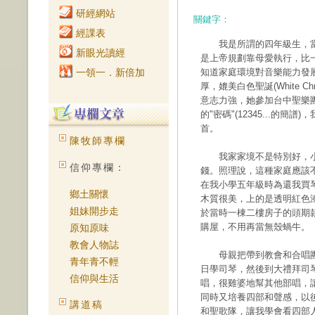
研經網站
關鍵字：
經課表
我是所謂的四年級生，當
新眼光讀經
是上帝規劃靠母愛執行，比
一領一．新倍加
知道家庭環境對音樂能力發
厚，媲美白色聖誕(White Chr
意志力強，她參加台中聖樂
的"密碼"(12345...的
首。
陳牧師專欄
我家家境不是特別好，小
信仰專欄：
錢。照理說，這種家庭應該
在我小學五年級時為還我買
鄉土關懷
木質很美，上的是透明紅色
姐妹開步走
於當時一棟二樓房子的頭期
購屋，不用再當無殼蝸牛。
原知原味
教會人物誌
母親把帶到教會和合唱團
青年青不輕
日學司琴，然後到大禮拜司
信仰與生活
唱，很雞婆地幫其他部唱，
同時又培養四部和聲感，以
講道稿
和聖歌隊，讓我學會看四部