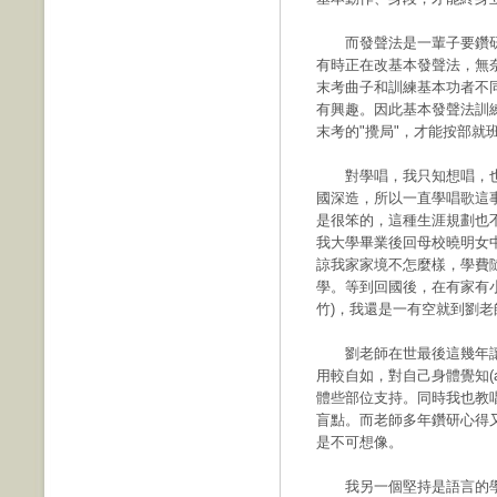
而發聲法是一輩子要鑽研
有時正在改基本發聲法，無
末考曲子和訓練基本功者不
有興趣。因此基本發聲法訓
末考的"攪局"，才能按部就
對學唱，我只知想唱，也
國深造，所以一直學唱歌這
是很笨的，這種生涯規劃也
我大學畢業後回母校曉明女
諒我家家境不怎麼樣，學費
學。等到回國後，在有家有
竹)，我還是一有空就到劉
劉老師在世最後這幾年讓
用較自如，對自己身體覺知(a
體些部位支持。同時我也教
盲點。而老師多年鑽研心得
是不可想像。
我另一個堅持是語言的學