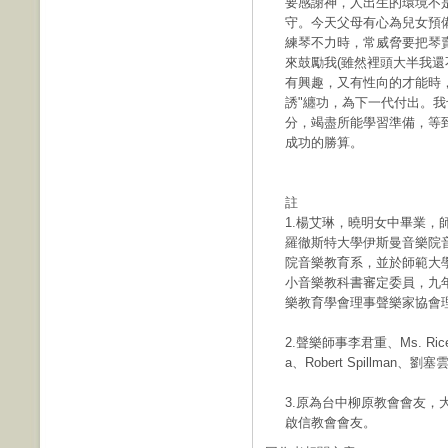
要感謝神，人出生的環境不
守。今天父母有心為兒女預
練琴不力時，常威脅要把琴
來鼓勵我(雖然裡頭大半我還
有興趣，又有性向的才能時
誘"纏功，為下一代付出。
分，竭盡所能學習準備，等
成功的勝算。
註
1.楊艾琳，曉明女中畢業
羅徹斯特大學伊斯曼音樂院
院音樂教育系，並於師範大
小音樂教科書審定委員，九
樂教育學會理事聲樂家協會
2.聲樂師事李君重、Ms. Ric
a、Robert Spillman、劉塞
3.原為台中柳原教會會友
啟信教會會友。