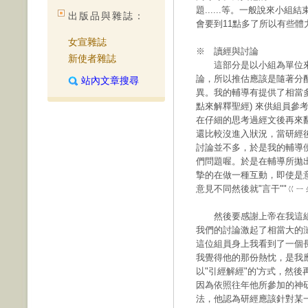
題......等。一般說來小組
出版品與雜誌：
會要到11點多了所以有些體
女宣雜誌
※ 讀經與討論
新使者雜誌
這部分是以小組為單位來
論，所以推估應該是隨著分
站內文章搜尋
異。我的輔導有提供了相當
點來解釋聖經) 來供組員參
在仔細的思考過經文後再來
還比較沒進入狀況，當研經
討論並不多，於是我的輔導
們問題喔。於是在輔導所拋
摯的在做一種互動，即使是
意見不同然後就"言干""ㄍㄧㄠ
然後要感謝上帝在我這組
我們的討論激起了相當大的
這位組員身上我看到了一個
我覺得他的那份熱忱，是我
以"引經解經"的'方式，然
因為依照往年他所參加的神
法，他認為研經應該針對某