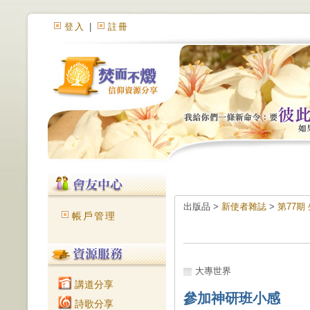
登入
|
註冊
出版品 >
新使者雜誌
>
第77期
帳戶管理
大專世界
講道分享
參加神研班小感
詩歌分享