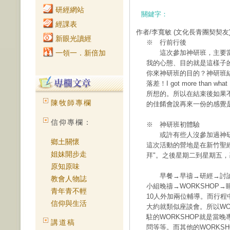
研經網站
關鍵字：
經課表
作者/李寬敏
(文化長青團契契友
新眼光讀經
※ 行前行後
一領一．新倍加
這次參加神研班，主要當
我的心態、目的就是這樣子
你來神研班的目的？神研班結
落差！I got more than
所想的。所以在結束後如果
陳牧師專欄
的佳餚會說再來一份的感覺
信仰專欄：
※ 神研班初體驗
或許有些人沒參加過神研
鄉土關懷
這次活動的營地是在新竹聖
姐妹開步走
拜"。之後星期二到星期五
原知原味
早餐→早禱→研經→討論→
教會人物誌
小組晚禱→WORKSHOP
青年青不輕
10人外加兩位輔導。而行程
信仰與生活
大約就類似座談會。所以WO
駐的WORKSHOP就是當
講道稿
問等等。而其他的WORKS