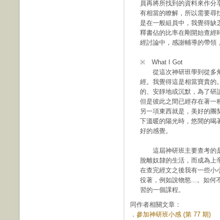
員再將所找到的資料來作分
有相當的瞭解，所以需要尋
是在一般組員中，我覺得缺
釋書佔的比率在剛開始查經
經討論中，感謝輔導的帶領
※ What I Got
從這次神研班學到從多角
經。我覺得這是相當寶貴的
的、安靜地或沉默，為了研
但是彼此之間已經存在著一
另一項東西就是，美好的團
下溫暖的陽光時，悠閒的喝
好的感覺。
這屆神研班主要查考的是
脫離奴隸的生活，而成為上
在查完經文之後我有一些小
役著，例如說物慾...。如
習的一個課程。
同作者相關文章：
．
參加神研班小感 (第 77 期)