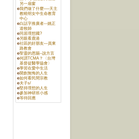
另一扇窗
我們做了什麼──天主
教曉明女中生命教育
中心
白話字推廣者---姚正
道牧師
同居理想國?
另眼看鹿港
社區的好朋友—員東
路教會
聖靈的恩賜--說方言
何謂TCMA？〈台灣
基督徒醫學協會〉
學習在愛中生活
開創無悔的人生
如何看民間宗教
夫子s/
堅持理想的人生
參加神研班小感
等待回應