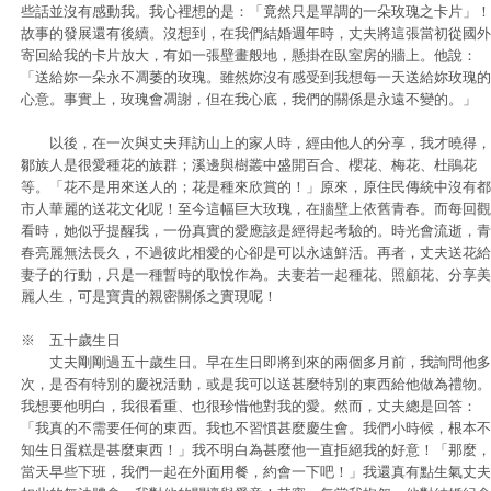
些話並沒有感動我。我心裡想的是：「竟然只是單調的一朵玫瑰之卡片」！
故事的發展還有後續。沒想到，在我們結婚週年時，丈夫將這張當初從國外
寄回給我的卡片放大，有如一張壁畫般地，懸掛在臥室房的牆上。他說：
「送給妳一朵永不凋萎的玫瑰。雖然妳沒有感受到我想每一天送給妳玫瑰的
心意。事實上，玫瑰會凋謝，但在我心底，我們的關係是永遠不變的。」
以後，在一次與丈夫拜訪山上的家人時，經由他人的分享，我才曉得，
鄒族人是很愛種花的族群；溪邊與樹叢中盛開百合、櫻花、梅花、杜鵑花
等。「花不是用來送人的；花是種來欣賞的！」原來，原住民傳統中沒有都
市人華麗的送花文化呢！至今這幅巨大玫瑰，在牆壁上依舊青春。而每回觀
看時，她似乎提醒我，一份真實的愛應該是經得起考驗的。時光會流逝，青
春亮麗無法長久，不過彼此相愛的心卻是可以永遠鮮活。再者，丈夫送花給
妻子的行動，只是一種暫時的取悅作為。夫妻若一起種花、照顧花、分享美
麗人生，可是寶貴的親密關係之實現呢！
※ 五十歲生日
丈夫剛剛過五十歲生日。早在生日即將到來的兩個多月前，我詢問他多
次，是否有特別的慶祝活動，或是我可以送甚麼特別的東西給他做為禮物。
我想要他明白，我很看重、也很珍惜他對我的愛。然而，丈夫總是回答：
「我真的不需要任何的東西。我也不習慣甚麼慶生會。我們小時候，根本不
知生日蛋糕是甚麼東西！」我不明白為甚麼他一直拒絕我的好意！「那麼，
當天早些下班，我們一起在外面用餐，約會一下吧！」我還真有點生氣丈夫