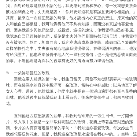
我，面對於經常是默默不語的他，我更感到挫折和灰心。每一次我想要放棄
彼此的關係之時，丈夫總是說：「你只要知道我是有誠意要與你相處的。」
其實，後來在一次相互懇談的時候，他才說出內心真正的想法。原來他的家
人和他自己都懷疑，我可能覺得他們不夠有知識，因而沒有真誠地喜愛他
們。因為我很少與他們談話、或親近。這樣的說法，使我覺得自己好委屈。
我認為自己已經接納他們，反倒是丈夫與他們見面時都只講母語，使我覺得
沒有被認同。然而，坦白而言，我究竟應該成為原住民、或做自己？於面對
這樣的掙扎之中，丈夫很有耐心地讓我慢慢學習。在學習語言的事上，他沒
有給我壓力。他也逐漸發覺平地人的一些社交禮俗，也不是他熟悉或喜歡做
的事。不過他則是為與我的親戚有更好的溝通而努力學習台語。
※ 一朵鮮明豔紅的玫瑰
回憶在兩人相識的第一年，我生日當天，阿發不知從那裏弄來一粒玻璃
球，而在裝滿水的容器中飄浮著一朵玫瑰。當時心中好感動；以為他真了解
女人心理。過後，他對我說，他從小就生長在一個滿山遍野都有百合花香的
山林。他說以後生日就帶我到山上看百合。後來的幾個生日，都未再收到
花。
直到他赴匹茲堡讀書的翌年，我收到他寄來的一張生日卡。一打開卡
片，映入眼中的就是一朵非常鮮明豔紅的玫瑰，花瓣上帶著晶瑩剔透的露
滴。卡片的內頁寫著幾個簡單的字句：「我知道妳喜愛玫瑰。每次妳生日，
我都想要送妳花束。但是，我想這朵玫瑰是永遠活在我心中的。」當時，這