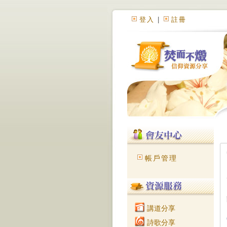
登入
|
註冊
帳戶管理
講道分享
詩歌分享