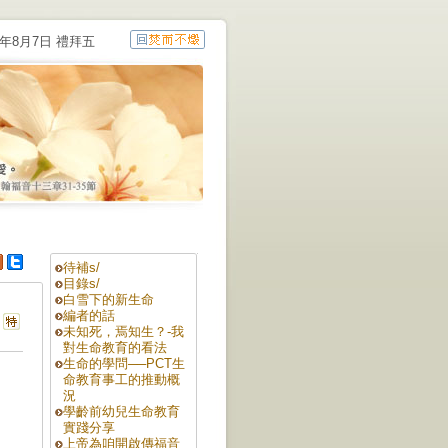
6年8月7日 禮拜五
待補s/
目錄s/
白雪下的新生命
編者的話
未知死，焉知生？-我
對生命教育的看法
生命的學問──PCT生
命教育事工的推動概
況
學齡前幼兒生命教育
實踐分享
上帝為咱開啟傳福音