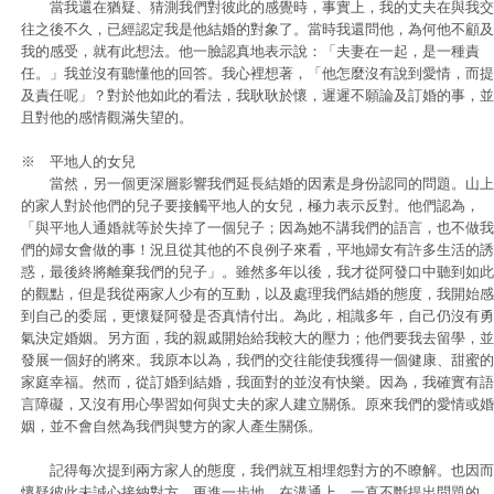
當我還在猶疑、猜測我們對彼此的感覺時，事實上，我的丈夫在與我交
往之後不久，已經認定我是他結婚的對象了。當時我還問他，為何他不顧及
我的感受，就有此想法。他一臉認真地表示說：「夫妻在一起，是一種責
任。」我並沒有聽懂他的回答。我心裡想著，「他怎麼沒有說到愛情，而提
及責任呢」？對於他如此的看法，我耿耿於懷，遲遲不願論及訂婚的事，並
且對他的感情觀滿失望的。
※ 平地人的女兒
當然，另一個更深層影響我們延長結婚的因素是身份認同的問題。山上
的家人對於他們的兒子要接觸平地人的女兒，極力表示反對。他們認為，
「與平地人通婚就等於失掉了一個兒子；因為她不講我們的語言，也不做我
們的婦女會做的事！況且從其他的不良例子來看，平地婦女有許多生活的誘
惑，最後終將離棄我們的兒子」。雖然多年以後，我才從阿發口中聽到如此
的觀點，但是我從兩家人少有的互動，以及處理我們結婚的態度，我開始感
到自己的委屈，更懷疑阿發是否真情付出。為此，相識多年，自己仍沒有勇
氣決定婚姻。另方面，我的親戚開始給我較大的壓力；他們要我去留學，並
發展一個好的將來。我原本以為，我們的交往能使我獲得一個健康、甜蜜的
家庭幸福。然而，從訂婚到結婚，我面對的並沒有快樂。因為，我確實有語
言障礙，又沒有用心學習如何與丈夫的家人建立關係。原來我們的愛情或婚
姻，並不會自然為我們與雙方的家人產生關係。
記得每次提到兩方家人的態度，我們就互相埋怨對方的不瞭解。也因而
懷疑彼此未誠心接納對方。更進一步地，在溝通上，一直不斷提出問題的