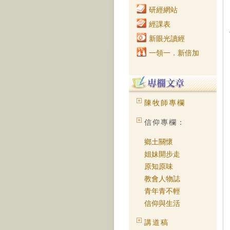
研經網站
經課表
新眼光讀經
一領一．新倍加
陳牧師專欄
信仰專欄：
鄉土關懷
姐妹開步走
原知原味
教會人物誌
青年青不輕
信仰與生活
講道稿