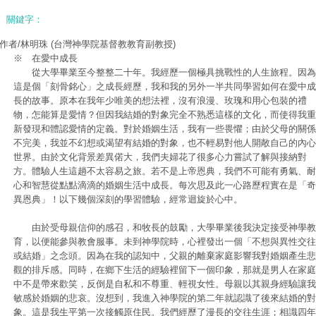
關鍵字：
作者/林明珠
(台灣神學院基督教教育副教授)
※ 在愛中成長
從大學畢業至今整整二十年。我經歷一個極具挑戰性的人生旅程。因為
這是個「刻骨銘心」之成長經歷，我和我的另外一半共同學習如何在愛中成
長的故事。原本在我年少唯美的想法裡，沒有浪漫、玫瑰和用心包裝的禮
物，怎能算是愛情？但因我結婚的對象完全不熟悉這樣的文化，而使得我重
新發現和體認愛情的定義。對於婚姻生活，我有一些畏懼；由於父母的關係
不完美，我並不幻想或渴望有結婚的對象，也不輕易對他人開敞自己的內心
世界。由於文化背景差異偌大，我們夫婦花了很多心力嘗試了解與接納對
方。體驗人生這趟不太容易之旅。若不是上帝恩典，我們不可能有勇氣、耐
心和智慧從點點滴滴的婚姻生活中成長。每次思及此一心路歷程實在是「奇
異恩典」！以下幾個深刻的學習體驗，經常迴旋於心中。
由於受母親信仰的感召，和牧長的鼓勵，大學畢業後我決定接受神學教
育，以便能參與教會服事。未到神學院時，心裡發出一個「不想與異性交往
或結婚」之念頭。因為在我的認知中，父親的離棄家庭影響我對婚姻產生悲
觀的排斥感。同時，在鄉下生活的經驗裡留下一個印象，那就是男人在家庭
中不是帶來歡笑，反倒是自私和不尊重、輕視女性。母親以其親身經驗讓我
敏感於婚姻的悲哀。沒想到，我進入神學院的第二年就認識了後來結婚的對
象。這是我生平第一次接觸原住民。我們經歷了漫長的交往生涯；相識四年