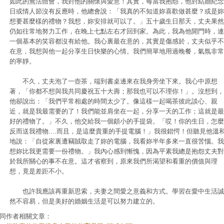
如此的無法體會，我對他的關懷與愛意！其實，每當我抱怨，他對結婚紀念
日或情人節沒有反應時，他總會說：「我真的不知道妳喜歡做甚麼？或是妳
想要甚麼樣的禮物？我想，妳安排就可以了。」五十歲生日那天，丈夫果然
仍如往常地努力工作，在晚上七點左右才回到家。為此，我為他開門時，連
一個基本的笑容都沒有給他。我心裏最在意的，其實是傷感於，丈夫似乎不
在意，我想與他一起分享生日快樂的心情。我們簡單地用過晚餐，氣氛非常
的寧靜。
不久，丈夫泡了一壺茶，端到書桌邊來在我身旁坐下來。我心中原想
著，「你都不想與我共同慶祝五十大壽；那我也可以不理你！」。沒想到，
他卻說出：「我們平常相處的時間太少了。像這樣一起喝茶彼此談心、親
近，就是我最需要的了！我們能並肩坐在一起，分享一天的工作；這就是最
好的禮物了。」不久，他交給我一個頗小的手提袋。「哎！你的生日，怎麼
反而送我禮物....而且，是這麼貴重的手提電腦！」我很錯愕！但聽見他溫
地說：「自從家裏遭竊賊取走了妳的電腦，我看妳半年多來一直很苦惱。我
想妳比我更需要一份禮物。」我內心感到慚愧，因為平素我總是抱怨丈夫對
於我所關心的事不在意。這才省察到，原來我們所渴望和看重的價值與理
想，竟是差距不小。
也許我應該再重新思索，夫妻之間愛之意義和方式。學習在愛中生活誠
然不容易，但是美好的婚姻生活是可以努力建立的。
同作者相關文章：