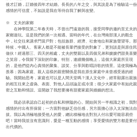
後才訂婚，訂婚後四年才結婚。長長的八年之交，與其說是為了檢驗這一份
感情的可信度，不如說是我在等待自我了解與改變。
※ 丈夫的家鄉
在神學院第二年春天時，不曾出門遠遊的我，接受同學的邀約至丈夫的
家鄉遊玩。這是我們的第一次相遇。當時的年代，在台灣南部漢人的觀念
中，社交往來講求門當戶對；包括族群、經濟、社會地位和家族聲望等。那
時候，中國人、客家人都是不能被長輩們接受的對象了，更別談是與原住民
做伙！經過那三、四天的相處，丈夫的雙親以及四個兄弟和嫂嫂們甜美喜樂
之笑容，令我留下深刻的印象。特別，連續幾個晚上，這個大家庭所呈現
的，是他們從內心真情的聚集、談笑、分享與歡唱詩歌的情景。這使我極為
羨慕；因為家庭、親人這樣的親密關係是我在原生家庭中未曾感受過的經
驗。我開始思考，家庭也可以是人間天堂嗎？漢人文化中，經常顯露出親族
的相互往來之虛偽、表面、對他人品頭論足或冷漠；很少大家庭中有如此親
密之互動和情誼。這開啟了我想要擁有甜蜜家庭與婚姻的想法。
我必須承認自己起初的自私和狹隘的心。開始與另一半相識之初，我對
感情的付出有所保留；一方面對他缺乏信任感，另方面擔心涉入太深無法自
拔。我以為消極地接受他人的愛，總比積極地去對別人付出愛可能容易些
吧！當時我並沒有意識到，愛是一種互動的感情；享受愛情的雙方都是要付
出代價的。