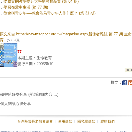
．
從務實的教學提升大學的教育品質 (第 84 期)
．
學習在愛中生活 (第 77 期)
．
教會與青少年──教會能為青少年人作什麼？ (第 31 期)
原文來自 https://newmsgr.pct.org.tw/magazine.aspx新使者雜誌 第 77 期 生
育
(53-57頁)
77
本期主題：生命教育
發行日期：2003/8/10
推文：
轉寄給好友分享
(開啟詳細內容....)
個人閱讀心得分享
台灣基督長老教會總會
︱
使用條款
︱
隱私權條款
︱
聯絡我們