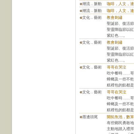
潮流．脈動
咖啡，人文，連
潮流．脈動
咖啡，人文，連
文化．藝術
教會刺繡
聖誕節、復活節
聖靈降臨節以紅
紫紅色....。
文化．藝術
教會刺繡
聖誕節、復活節
聖靈降臨節以紅
紫紅色....。
文化．藝術
哥哥在哭泣
吃中餐時……哥
蟑螂及一些不乾
糕裡包的餡都是
文化．藝術
哥哥在哭泣
吃中餐時……哥
蟑螂及一些不乾
糕裡包的餡都是
厝邊頭尾
開拓魚池，數算
有些鄉民勇敢地
主動地踏入禮拜