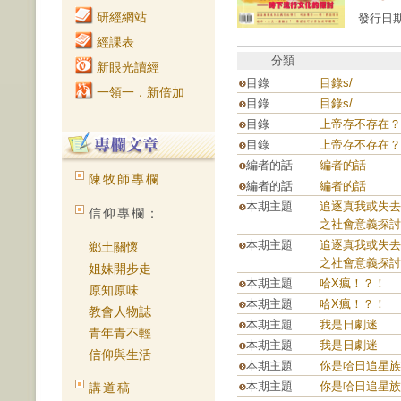
研經網站
發行日期：
經課表
分類
新眼光讀經
目錄
目錄s/
一領一．新倍加
目錄
目錄s/
目錄
上帝存不存在？
目錄
上帝存不存在？
編者的話
編者的話
陳牧師專欄
編者的話
編者的話
本期主題
追逐真我或失去
信仰專欄：
之社會意義探討
本期主題
追逐真我或失去
鄉土關懷
之社會意義探討
姐妹開步走
本期主題
哈X瘋！？！
原知原味
本期主題
哈X瘋！？！
教會人物誌
本期主題
我是日劇迷
青年青不輕
本期主題
我是日劇迷
信仰與生活
本期主題
你是哈日追星族
本期主題
你是哈日追星族
講道稿