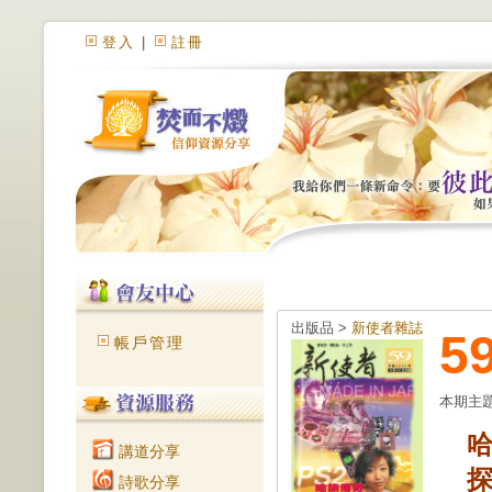
登入
|
註冊
出版品 >
新使者雜誌
5
帳戶管理
本期主
講道分享
詩歌分享