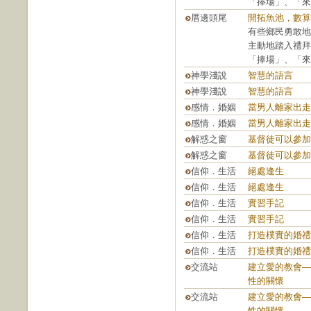
「捧場」、「來
厝邊頭尾
開拓魚池，數算
有些鄉民勇敢地
主動地踏入禮拜
「捧場」、「來
神學淺說
智慧的語言
神學淺說
智慧的語言
感情．婚姻
當男人離家出走
感情．婚姻
當男人離家出走
解惑之窗
基督徒可以參加
解惑之窗
基督徒可以參加
信仰．生活
絕處逢生
信仰．生活
絕處逢生
信仰．生活
實習手記
信仰．生活
實習手記
信仰．生活
打造樸實的婚禮
信仰．生活
打造樸實的婚禮
交流站
建立愛的教會—
性的關懷
交流站
建立愛的教會—
性的關懷