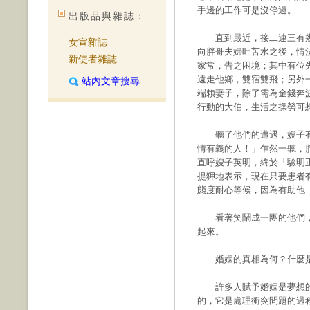
手邊的工作可是沒停過。
出版品與雜誌：
直到最近，接二連三有幾
女宣雜誌
向胖哥夫婦吐苦水之後，情
新使者雜誌
家常，告之困境；其中有位
遠走他鄉，雙宿雙飛；另外
站內文章搜尋
端賴妻子，除了需為金錢奔
行動的大伯，生活之操勞可
聽了他們的遭遇，嫂子有
情有義的人！」乍然一聽，
直呼嫂子英明，終於「驗明
捉狎地表示，現在只要患者
態度耐心等候，因為有助他
看著笑鬧成一團的他們，
起來。
婚姻的真相為何？什麼是
許多人賦予婚姻是夢想的
的，它是處理衝突問題的過