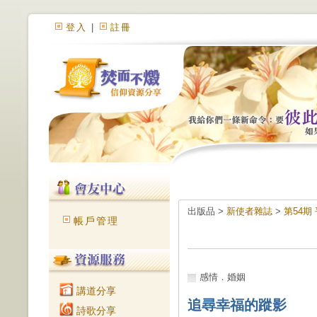
登入
|
註冊
出版品 >
新使者雜誌
>
第54期
帳戶管理
感情．婚姻
講道分享
追尋幸福的蹤影
詩歌分享