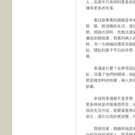
人，在當中只有得到更多的
擁有更多的失落。
童話故事裏的婚姻是幸福
恨、嗔、怒混雜的生活，當
怒、煩躁出現時，也無法逃
傻笑的模樣裏，我看到兩人
時，另一方積極回應而非隨
貼，體貼到妻子平日的辛勞
暴。
美滿是什麼？在胖哥談論
虹，渲灑了他們的關係；他
那是種加料的快樂，兩人的
妙處。
幸福與美滿都不是常態，
更多時候是伴隨風雨而至；
現在生活片段，那麼還會再
造它，讓它出現的更頻繁，
我相信著，婚姻幸福是來
白給等待祈求的人，而是賜