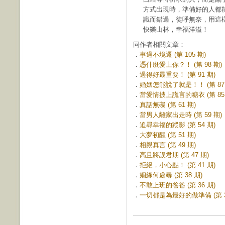
方式出現時，準備好的人都
識而錯過，徒呼無奈，用這
快樂山林，幸福洋溢！
同作者相關文章：
．
事過不境遷 (第 105 期)
．
憑什麼愛上你？！ (第 98 期)
．
過得好最重要！ (第 91 期)
．
婚姻怎能說了就是！！ (第 87 
．
當愛情披上謊言的糖衣 (第 85 
．
真話無礙 (第 61 期)
．
當男人離家出走時 (第 59 期)
．
追尋幸福的蹤影 (第 54 期)
．
大夢初醒 (第 51 期)
．
相親真言 (第 49 期)
．
高且將誤君期 (第 47 期)
．
拒絕，小心點！ (第 41 期)
．
姻緣何處尋 (第 38 期)
．
不敢上班的爸爸 (第 36 期)
．
一切都是為最好的做準備 (第 3