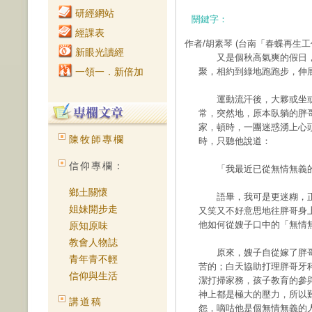
研經網站
關鍵字：
經課表
作者/胡素琴
(台南「春蝶再生工
新眼光讀經
又是個秋高氣爽的假日，
一領一．新倍加
聚，相約到綠地跑跑步，伸
運動流汗後，大夥或坐或
常，突然地，原本臥躺的胖
家，頓時，一團迷惑湧上心
陳牧師專欄
時，只聽他說道：
信仰專欄：
「我最近已從無情無義的
鄉土關懷
語畢，我可是更迷糊，正
姐妹開步走
又笑又不好意思地往胖哥身
他如何從嫂子口中的「無情
原知原味
教會人物誌
原來，嫂子自從嫁了胖哥
青年青不輕
苦的；白天協助打理胖哥牙
信仰與生活
潔打掃家務，孩子教育的參
神上都是極大的壓力，所以
講道稿
怨，嘀咕他是個無情無義的