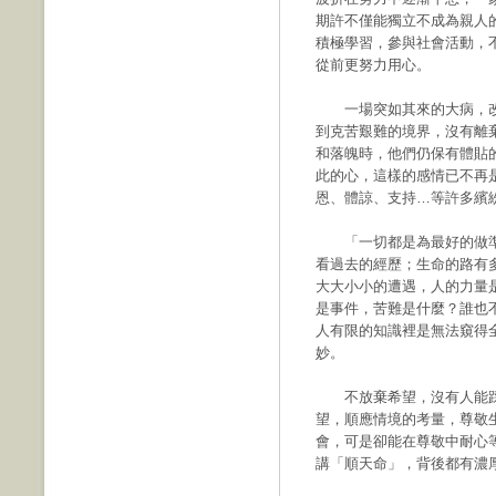
期許不僅能獨立不成為親人
積極學習，參與社會活動，
從前更努力用心。
一場突如其來的大病，改
到克苦艱難的境界，沒有離
和落魄時，他們仍保有體貼
此的心，這樣的感情已不再
恩、體諒、支持…等許多繽
「一切都是為最好的做準
看過去的經歷；生命的路有
大大小小的遭遇，人的力量
是事件，苦難是什麼？誰也
人有限的知識裡是無法窺得
妙。
不放棄希望，沒有人能踩
望，順應情境的考量，尊敬
會，可是卻能在尊敬中耐心
講「順天命」，背後都有濃