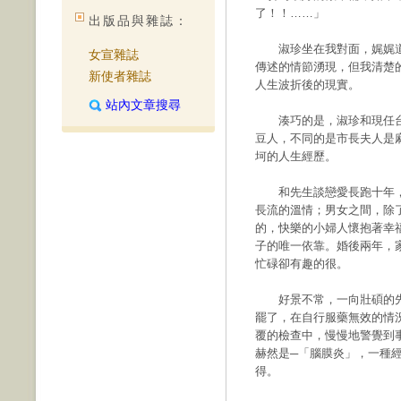
了！！……」
出版品與雜誌：
淑珍坐在我對面，娓娓道
女宣雜誌
傳述的情節湧現，但我清楚
新使者雜誌
人生波折後的現實。
站內文章搜尋
湊巧的是，淑珍和現任台
豆人，不同的是市長夫人是
坷的人生經歷。
和先生談戀愛長跑十年，
長流的溫情；男女之間，除
的，快樂的小婦人懷抱著幸
子的唯一依靠。婚後兩年，
忙碌卻有趣的很。
好景不常，一向壯碩的先
罷了，在自行服藥無效的情
覆的檢查中，慢慢地警覺到
赫然是─「腦膜炎」，一種
得。