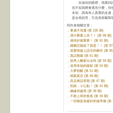
在淑珍的眼裡，我看到許
也不知我將會遇見什麼，但
未知，因為有人真實的走過
是全然的苦，它也有鼓勵幫
同作者相關文章：
．
事過不境遷 (第 105 期)
．
憑什麼愛上你？！ (第 98 期)
．
過得好最重要！ (第 91 期)
．
婚姻怎能說了就是！！ (第 87 
．
當愛情披上謊言的糖衣 (第 85 
．
真話無礙 (第 61 期)
．
當男人離家出走時 (第 59 期)
．
追尋幸福的蹤影 (第 54 期)
．
大夢初醒 (第 51 期)
．
相親真言 (第 49 期)
．
高且將誤君期 (第 47 期)
．
拒絕，小心點！ (第 41 期)
．
姻緣何處尋 (第 38 期)
．
不敢上班的爸爸 (第 36 期)
．
一切都是為最好的做準備 (第 3