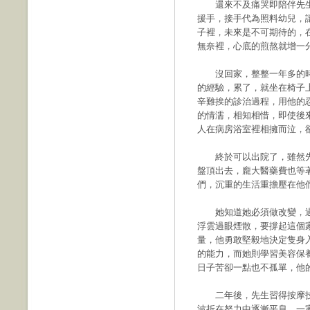
還來不及痛哭即陪伴先生
援手，接手代為照料幼兒，
子裡，未來是不可期待的，
無奈裡，心底的煎熬就增一
沒回家，整整一年多的時
的經驗，累了，就坐在椅子
辛難挨的診治過程，用他的
的情濡，相知相惜，即使後
人在病房浴室裡相擁而泣，
終於可以出院了，雖然先
盤頂出去，龐大醫藥費也等
們，沉重的生活重擔壓在他
她知道她必須做改變，過
浮雲過眼煙散，要撐起這個
量，他勇敢堅毅地決定隻身
的能力，而她則學習美容保
日子苦卻一點也不孤單，他
二年後，先生習得按摩技
波折在努力中逐漸平息，一