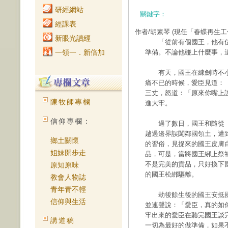
研經網站
關鍵字：
經課表
作者/胡素琴
(現任「春蝶再生工
新眼光讀經
「從前有個國王，他有位愛
一領一．新倍加
準備。不論他碰上什麼事，
有天，國王在練劍時不小
痛不已的時候，愛臣見道：
三丈，怒道：「原來你嘴上
陳牧師專欄
進大牢。
信仰專欄：
過了數日，國王和隨從（
越過邊界誤闖鄰國領土，遭
鄉土關懷
的習俗，見捉來的國王皮膚
姐妹開步走
品，可是，當將國王綁上祭
不是完美的貢品，只好換下
原知原味
的國王松綁驅離。
教會人物誌
青年青不輕
劫後餘生後的國王安抵國
信仰與生活
並連聲說：「愛臣，真的如
牢出來的愛臣在聽完國王談
講道稿
一切為最好的做準備，如果