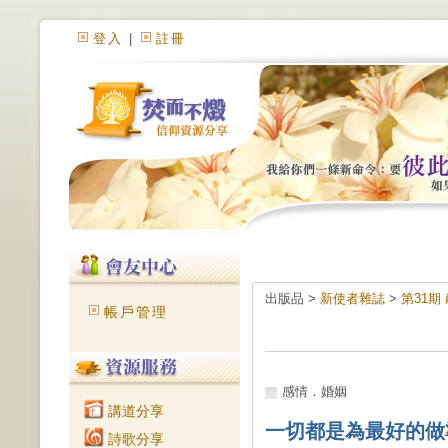
登入
|
註冊
出版品 >
新使者雜誌
>
第31期
帳戶管理
感情．婚姻
講道分享
一切都是為最好的做
詩歌分享