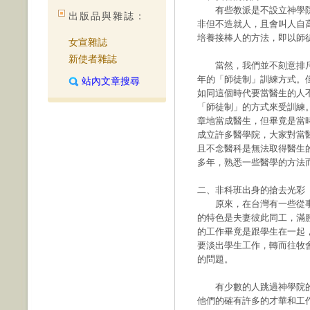
有些教派是不設立神學院
出版品與雜誌：
非但不造就人，且會叫人自
培養接棒人的方法，即以師
女宣雜誌
新使者雜誌
當然，我們並不刻意排斥
年的「師徒制」訓練方式。
站內文章搜尋
如同這個時代要當醫生的人
「師徒制」的方式來受訓練
章地當成醫生，但畢竟是當
成立許多醫學院，大家對當
且不念醫科是無法取得醫生
多年，熟悉一些醫學的方法
二、非科班出身的搶去光彩
原來，在台灣有一些從事
的特色是夫妻彼此同工，滿
的工作畢竟是跟學生在一起
要淡出學生工作，轉而往牧
的問題。
有少數的人跳過神學院的
他們的確有許多的才華和工