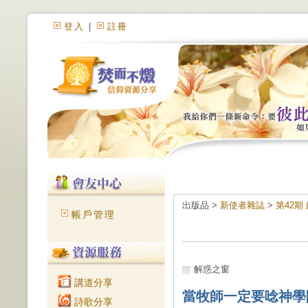
登入
|
註冊
出版品 >
新使者雜誌
>
第42期
帳戶管理
解惑之窗
講道分享
當牧師一定要唸神學
詩歌分享