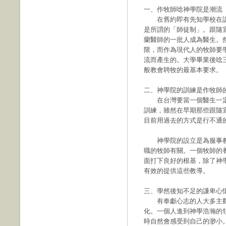
一、作牧師唸神學院是潮流
在舊約即有先知學校在訓
是所謂的「師徒制」。跟隨
蘭醫師的一批人成為醫生。
限，而作為現代人的牧師要
流而產生的。大學畢業後唸
般教會聘牧的最基本要求。
二、神學院的訓練是作牧師
在台灣要當一個醫生一定
訓練，雖然在早期那些跟隨
目前用過去的方式是行不通
神學院的設立是為服事教
職的牧師有關。一個牧師的
面打下良好的根基，除了神
有效的提供這些教導。
三、學然後知不足的謙卑心
有奉獻心志的人大多主觀
化。一個人進到神學浩瀚的
時自然會感受到自己的渺小