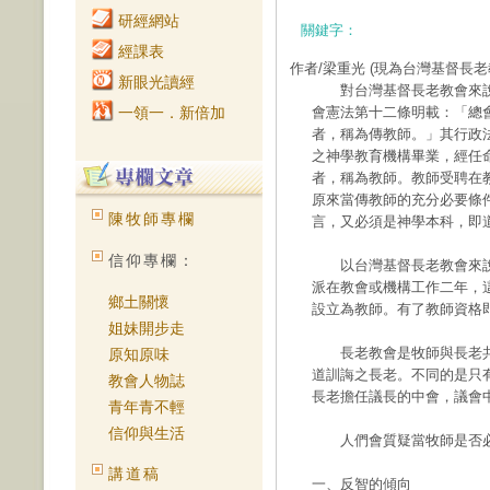
研經網站
關鍵字：
經課表
作者/梁重光
(現為台灣基督長老
新眼光讀經
對台灣基督長老教會來說
一領一．新倍加
會憲法第十二條明載：「總
者，稱為傳教師。」其行政
之神學教育機構畢業，經任
者，稱為教師。教師受聘在
原來當傳教師的充分必要條
陳牧師專欄
言，又必須是神學本科，即
信仰專欄：
以台灣基督長老教會來說
派在教會或機構工作二年，
鄉土關懷
設立為教師。有了教師資格
姐妹開步走
長老教會是牧師與長老共
原知原味
道訓誨之長老。不同的是只
教會人物誌
長老擔任議長的中會，議會
青年青不輕
信仰與生活
人們會質疑當牧師是否必
講道稿
一、反智的傾向