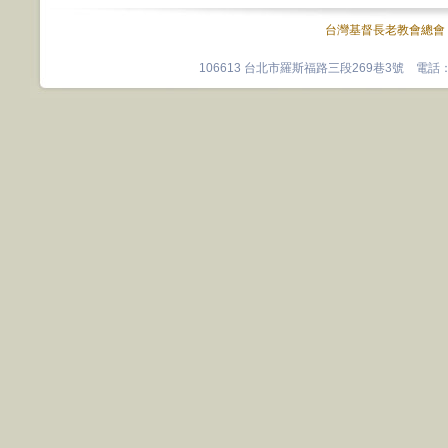
台灣基督長老教會總會
106613 台北市羅斯福路三段269巷3號 電話：0