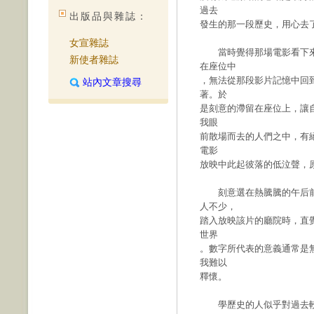
過去
出版品與雜誌：
發生的那一段歷史，用心去
女宣雜誌
當時覺得那場電影看下來
新使者雜誌
在座位中
，無法從那段影片記憶中回
站內文章搜尋
著。於
是刻意的滯留在座位上，讓
我眼
前散場而去的人們之中，有
電影
放映中此起彼落的低泣聲，
刻意選在熱騰騰的午后前
人不少，
踏入放映該片的廳院時，直
世界
。數字所代表的意義通常是
我難以
釋懷。
學歷史的人似乎對過去較