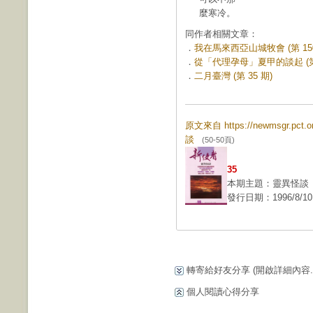
麼寒冷。
同作者相關文章：
．
我在馬來西亞山城牧會 (第 150
．
從「代理孕母」夏甲的談起 (第 
．
二月臺灣 (第 35 期)
原文來自 https://newmsgr.pct
談
(50-50頁)
35
本期主題：靈異怪談
發行日期：1996/8/10
轉寄給好友分享
(開啟詳細內容...
個人閱讀心得分享