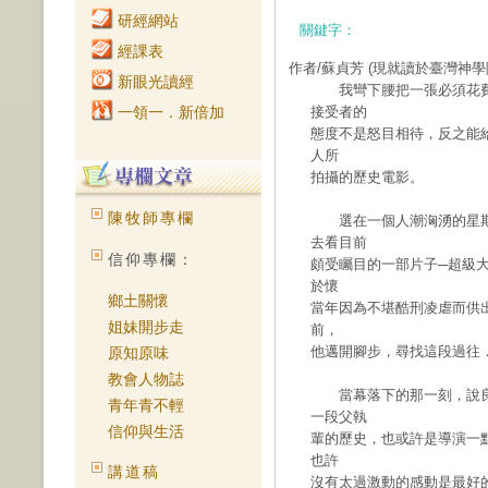
研經網站
關鍵字：
經課表
作者/蘇貞芳
(現就讀於臺灣神學
新眼光讀經
我彎下腰把一張必須花費
一領一．新倍加
接受者的
態度不是怒目相待，反之能
人所
拍攝的歷史電影。
陳牧師專欄
選在一個人潮洶湧的星期
去看目前
信仰專欄：
頗受矚目的一部片子─超級
於懷
鄉土關懷
當年因為不堪酷刑凌虐而供
姐妹開步走
前，
他邁開腳步，尋找這段過往
原知原味
教會人物誌
當幕落下的那一刻，說良
青年青不輕
一段父執
信仰與生活
輩的歷史，也或許是導演一
也許
講道稿
沒有太過激動的感動是最好