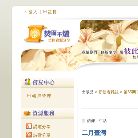
登入
|
註冊
出版品 >
新使者雜誌
>
第35期
帳戶管理
信仰．生活
講道分享
二月臺灣
詩歌分享