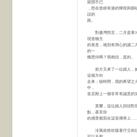
留戀不已
，想在曾經有過的輝煌與困
誤的
路。
對臺灣而言，二月是寒冷
現造物主
的美意，祂別有用心的讓二
的一
種恩待嗎？我相信，是的。
前方又來了一位婦人，她
這個方向
走來；頓時間，我的希望之
中，
並且附上一個非常有誠意的
莫響，這位婦人回頭對我
點，甚至你
的感受都寫在這宣傳單上…
冷風依然吹噬著佇立街頭
可以不那