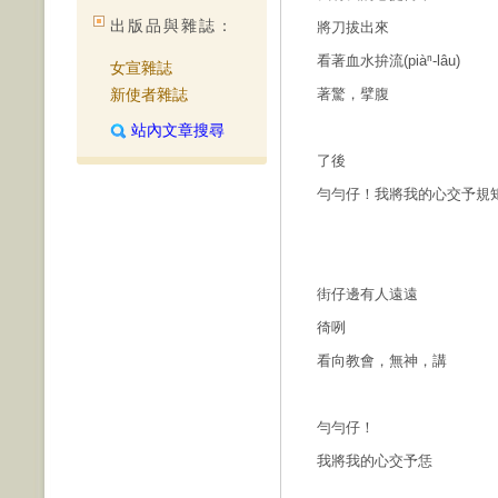
出版品與雜誌：
將刀拔出來
看著血水拚流(piàⁿ-lâu)
女宣雜誌
新使者雜誌
著驚，擘腹
站內文章搜尋
了後
勻勻仔！我將我的心交予規
街仔邊有人遠遠
徛咧
看向教會，無神，講
勻勻仔！
我將我的心交予恁