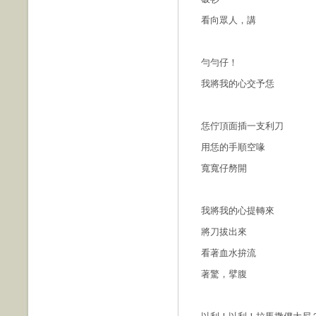
看向眾人，講
勻勻仔！
我將我的心交予恁
恁佇頂面插一支利刀
用恁的手順空喙
寬寬仔剺開
我將我的心提轉來
將刀拔出來
看著血水拚流
著驚，擘腹