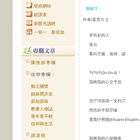
研經網站
關鍵字：
經課表
作者/葉育任
()
新眼光讀經
一領一．新倍加
穿烏衫的人
落台
看向茫霧，無神，講
陳牧師專欄
勻勻仔(ûn-ûn-á)！
信仰專欄：
我將我的心交予恁
鄉土關懷
姐妹開步走
恁佇頂面插一支利刀
原知原味
教會人物誌
用恁的手順空喙
青年青不輕
寬寬仔剺開(khuann-khuann-á 
信仰與生活
講道稿
我將我的心提轉來