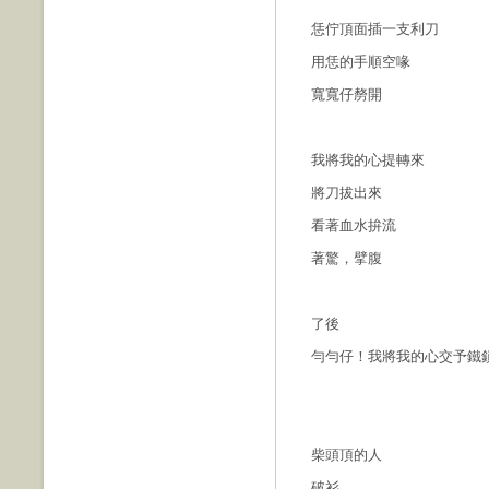
恁佇頂面插一支利刀
用恁的手順空喙
寬寬仔剺開
我將我的心提轉來
將刀拔出來
看著血水拚流
著驚，擘腹
了後
勻勻仔！我將我的心交予鐵
柴頭頂的人
破衫