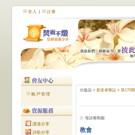
登入
|
註冊
出版品 >
新使者雜誌
>
第170期 
帳戶管理
母語葡萄園
講道分享
教會
詩歌分享