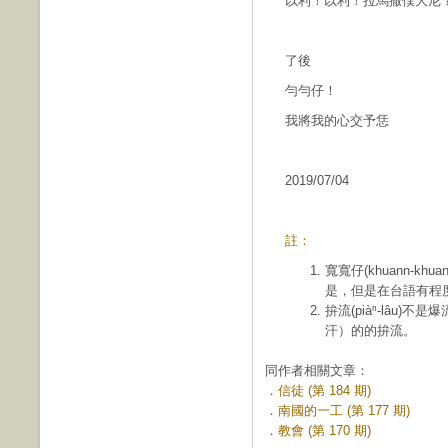
以利！以利！拉馬撒僕大尼
了後
勻勻仔！
我將我的心交予恁
2019/07/04
註：
寬寬仔(khuann-kh
是，但是在台語有程
拚流(piàⁿ-lâu
汗）的的拚流。
同作者相關文章：
．
信徒 (第 184 期)
．
南國的一工 (第 177 期)
．
教會 (第 170 期)