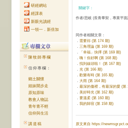
研經網站
關鍵字：
經課表
作者/思岐
(長青畢契，專業平面
新眼光讀經
一領一．新倍加
同作者相關文章：
．
需要祢 (第 174 期)
．
三角理論 (第 169 期)
．
「幸福」抉擇 (第 169 期)
陳牧師專欄
．
嗨！你好啊 (第 168 期)
．
找到線頭啦！ (第 167 期)
信仰專欄：
．
光 (第 166 期)
．
歡樂有時 (第 165 期)
鄉土關懷
．
大雨 (第 164 期)
姐妹開步走
．
最深的傷裡，有最深的愛 (第 16
．
美好時光 (第 162 期)
原知原味
．
要溫柔 (第 160 期)
教會人物誌
．
我的歸宿 (第 158 期)
青年青不輕
信仰與生活
講道稿
原文來自 https://newmsgr.pct