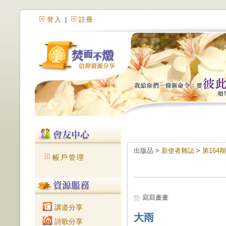
登入
|
註冊
出版品 >
新使者雜誌
>
第164
帳戶管理
寫寫畫畫
講道分享
大雨
詩歌分享