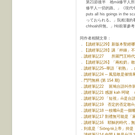
第21節後半 祂mā修平人
修平人一切的路。」《現代中文》
puts all his goings 
っておられる。」阮粗淺的看
chhoa̍h抑無。」Hō͘前輩參
同作者相關文章：
．
【讀經筆記29】新版本聖經哪會
．
【讀經筆記28】講「秤錘」不如
．
讀經筆記27 所羅門王時代無「紋
．
【讀經筆記26】「兩粒奶」敢有
．
讀經筆記25─華語「初熟」，台語
．
讀經筆記24 ─ 風茄敢是催情果？ 
．
門閂無柄 (第 154 期)
．
讀經筆記22 斑鳩台語叫作斑鴿 
．
讀經筆記21 感謝 kah 呵咾 (第
．
讀經筆記20 「短視」m̄是台語 (
．
讀經筆記19 否定的否定敢m̄是肯
．
讀經筆記18 一枝嘴m̄是一個嘴 (
．
讀經筆記17 割禮無可能是「家己
．
讀經筆記16 耶穌的時代，無可能有“
．
到底是「Siōng-tè上帝」抑是「S
．
讀經筆記14 中間人敢是台語？ (