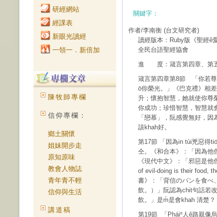
研經網站
關鍵字：
經課表
作者/李南衡
(台文研究者)
新眼光讀經
讀經版本：Ruby版《聖經ê
一領一．新倍加
全民台語聖經協會
進 度：箴言第四章、第
箴言第四章第8節 「你若尊
ō͘你榮光。」《巴克禮》相
陳牧師專欄
升；懷抱智慧，她就使你尊
你成功；珍惜智慧，智慧就會
信仰專欄：
「戀慕」，阮感覺無好，因
該khah好。
鄉土關懷
第17節 「因為in tùi兇惡得t
姐妹開步走
仝。《和合本》：「因為他
原知原味
《現代中文》：「邪惡是他們的糧
教會人物誌
of evil-doing is their food,
青年青不輕
書》：「背信のパンを食べ
飲。）」阮認為chit句話
信仰與生活
飲。」是m̄是會khah 清楚？
講道稿
第19節 「Pháiⁿ人ê路親像烏