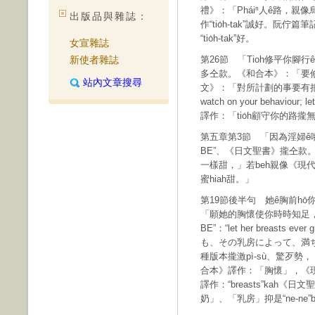
禮》：「Pháiⁿ人ê路，親像烏暗
出版品與雜誌：
作“tio̍h-tak”誠好。阮佇
“tio̍h-tak”好。
女宣雜誌
新使者雜誌
第26節 「Tioh修平你腳行
多仝款。《和合本》：「要
站內文章搜尋
文》：「對所計劃的事要有把握
watch on your behaviour; 
譯作：「tio̍h顧守你的路攏
第五章第3節 「因為淫婦ê
BE”、《日文聖書》攏仝款
一樣甜，」若beh親像《現代
蜜hiah甜。」
第19節後半句 她ê胸前h
「願她的胸懷使你時時知足
BE”：“let her breasts e
も、その乳房によって、満ち足り
種版本攏激pì-sù、驚歹勢
合本》譯作：「胸懷」，《現代
譯作：“breasts”ka
奶」、「乳房」抑是“ne-n