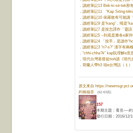
．
讀經筆記13 Be̍k-ki-sé-tek
．
讀經筆記11 “Kap Siōng-tèkiàn
．
讀經筆記10 保羅敢有可能講「兄
．
讀經筆記9 是“kang”，呣是“kang
．
讀經筆記7 是按怎譯作「靈語」？ 
．
讀經筆記5 --到底是雅各e家抑是
．
讀經筆記4 「按手」是讀作“ho??-ch
．
讀經筆記3 “n?-s?” 漢字有兩種
．
“chhi-chha?k” kap阮理解e
．
現代台灣基督徒tioh讀《現代
．
荷蘭人帶h3 咱e台灣話（１） (第
原文來自 https://newmsgr.pct
約翰福音
(62-63頁)
157
本期主題：看見──
發行日期：2016/12/1