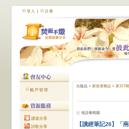
登入
|
註冊
出版品 >
新使者雜誌
>
第157
帳戶管理
母語葡萄園
講道分享
【讀經筆記26】「
詩歌分享