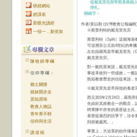
從戴克里先與寧斯基兩個
研經網站
掙扎。
關鍵字：
經課表
新眼光讀經
作者/黃以勒
(台灣教會公報編輯
※斯普利特的戴克里先宮
一領一．新倍加
斯普利特（Split）這個海港
可追溯至公元前4世紀的希臘
左右由羅馬皇帝戴克里先（Gaius Au
戴克里先宮。
陳牧師專欄
對一般民眾來說，戴克里先
信仰專欄：
事改革收到一些成效，一般
熟知教會歷史的信徒來說，
鄉土關懷
※戴克里先皇帝與他的養老
姐妹開步走
西元303年2月24日，羅
原知原味
先由於其政教合一的觀念，
教會人物誌
聘軍隊中所有的基督徒士兵
青年青不輕
基督徒激烈的抗爭下，法令
信仰與生活
則就被處死。」
事實上，大迫害的始作俑者是
講道稿