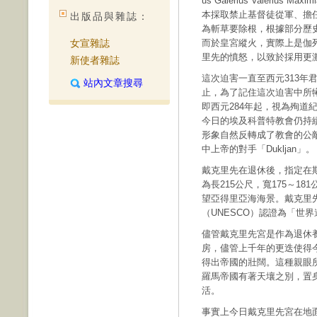
us Galerius Valeri
本採取禁止基督徒從軍、擔
出版品與雜誌：
為斬草要除根，根據部分歷
女宣雜誌
而於皇宮縱火，實際上是伽
里先的憤怒，以致於採用更
新使者雜誌
這次迫害一直至西元313年君士坦
站內文章搜尋
止，為了記住這次迫害中所
即西元284年起，視為殉道紀元
今日的埃及科普特教會仍持
形象自然反轉成了教會的公
中上帝的對手「Dukljan」。
戴克里先在退休後，指定在
為長215公尺，寬175～1
望亞得里亞海海景。戴克里先
（UNESCO）認證為「世
儘管戴克里先宮是作為退休
房，儘管上千年的更迭使得
得出帝國的壯闊。這種親眼
羅馬帝國有著天壤之別，置身
活。
事實上今日戴克里先宮在地