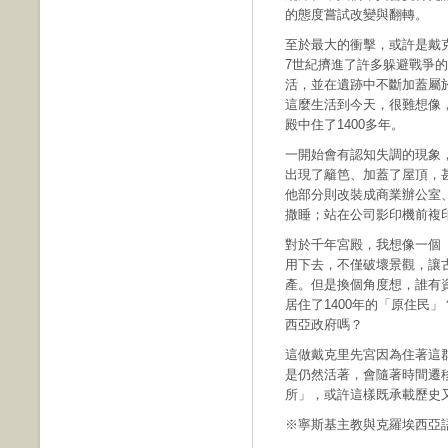
的態度嘗試改變與翻轉。
至於最大的衝擊，或許是戴克
7世紀擠進了許多躲避戰爭
活，並在遺跡中不斷加蓋屬
這麼生活到今天，很難想像
殿中住了1400多年。
一開始會有認知失調的現象
出現了籬笆、加蓋了屋頂，
他部分則改裝成商業辦公室
撒睡；站在公司影印機前複
對於千年宮殿，我想像一個
用下去，不僅破壞景觀，讓
產。但是換個角度想，誰有資
居住了1400年的「原住民」
西亞政府嗎？
這做戴克里先宮因為住著這
是仍然活著，會隨著時間遷
所」，或許這樣既承載歷史
※寧斯基主教與克羅埃西亞