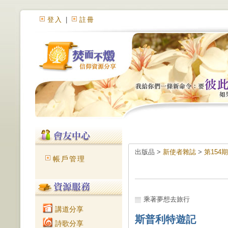
登入
|
註冊
出版品 >
新使者雜誌
>
第154
帳戶管理
乘著夢想去旅行
講道分享
斯普利特遊記
詩歌分享