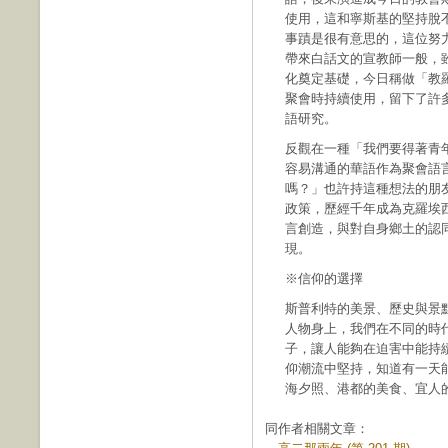
使用，這和寧斯基的堅持脫
事蹟是很有意思的，這位努
帶來白話文的宣教師一般，
化奠定基礎，今日稱做「教
聚會時持續使用，留下了許
語研究。
反觀在一種「我們要得著青
容易溝通的華語作為聚會語
嗎？」也許持這種想法的朋
政策，歷經千年成為克羅埃
言創造，與對自身鄉土的認
現。
※信仰的選擇
斯普利特的美景、歷史與景
人物身上，我們在不同的時
子，讓人能夠在迫害中能持
仰潮流中堅持，知道有一天
海夕照、港都的美食、宜人
同作者相關文章：