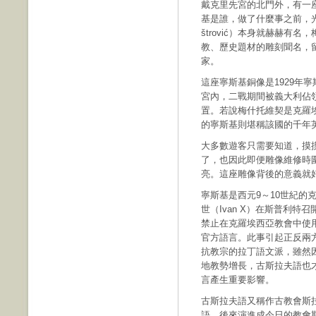
戴克里先宮的北門外，有一座寧
基是誰，做了什麼事之前，光
štrović）本身就赫赫有
教、歷史題材的雕刻聞名，
家。
這座寧斯基銅像是1929年
宮內，二戰期間被義大利佔領
置。若說梅什托維契是克羅
的寧斯基則堪稱該國的千年
大多數遊客只需要知道，摸
了，也因此即便雕像維修時
亮。這座雕像背後的意義就
寧斯基是西元9～10世紀的
世（Ivan X）在斯普利特召開主
禁止在克羅埃西亞教會中使
官方語言。此事引起正反兩
抗教宗的拉丁語文派，雖然
地教勢增長，古斯拉夫語也
言產生重要影響。
古斯拉夫語又稱作古教會斯
語，後來演進成今日的教會