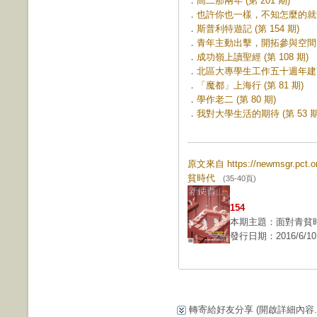
．
高二那兩年 (第 201 期)
．
也許你也一樣，不知怎麼的就變成
．
斯普利特遊記 (第 154 期)
．
青年主動出擊，開拓參與空間 (第
．
成功嶺上讀聖經 (第 108 期)
．
北區大專學生工作五十週年建言─
．
「魔都」上海行 (第 81 期)
．
學作老二 (第 80 期)
．
我對大學生活的期待 (第 53 期
原文來自 https://newmsgr.pct
貧時代
(35-40頁)
154
本期主題：面對青貧
發行日期：2016/6/10
轉寄給好友分享
(開啟詳細內容...