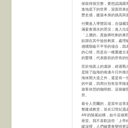
保留得很完整，要想認識羅
進地底下的世界，迎面而來
歷史感，建築本身的挑高與
付費進入導覽區域，在儲藏
滿宴會酒水的景況；進入垃
「上層的」貴族將吃剩的東
奴隸在其中撿拾剩菜，處理
感嘆階級不平等的場合，因
的心情，而是在一種重建古
的驚嘆，代表眼前的所有的
至於地面上的遺跡，經過戰
是除了臨海的南邊今日外推出
海休閒大道之外，還是有一
的中庭，四周分別有皇帝陵
遊客休憩的咖啡館。這個被
所。
最令人莞爾的，是當年迫害
整建成教堂，並在12世紀蓋
4年的陵墓結構，如今這做
座堂。我不喜歡說些「上帝
縱深裡，人們確實會變得更