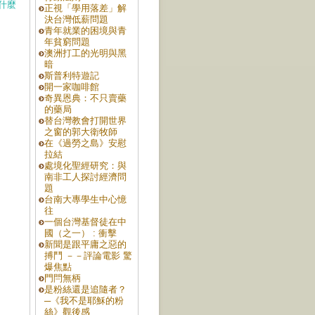
什麼
正視「學用落差」解
決台灣低薪問題
青年就業的困境與青
年貧窮問題
澳洲打工的光明與黑
暗
斯普利特遊記
開一家咖啡館
奇異恩典：不只賣藥
的藥局
替台灣教會打開世界
之窗的郭大衛牧師
在《過勞之島》安慰
拉結
處境化聖經研究：與
南非工人探討經濟問
題
台南大專學生中心憶
往
一個台灣基督徒在中
國（之一） : 衝擊
新聞是跟平庸之惡的
搏鬥 －－評論電影 驚
爆焦點
門閂無柄
是粉絲還是追隨者？
─《我不是耶穌的粉
絲》觀後感