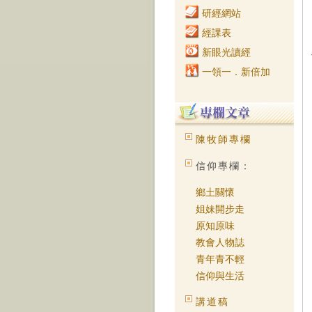
研經網站
經課表
新眼光讀經
一領一．新倍加
陳牧師專欄
信仰專欄：
鄉土關懷
姐妹開步走
原知原味
教會人物誌
青年青不輕
信仰與生活
講道稿