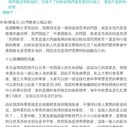
我們應該爭取福利，但推不了的時候我們還是要回到個人，看能不能夠有
改變。
關鍵字：
作者/陳逸凡
(台灣教會公報記者)
延續剛剛介雲所說的，我覺得這是一個很值得思考的問題，就是在現代長老
教會的處境裡，我們面臨了「中產階級化」的問題，牧者是否真的知道所謂
「民間疾苦」，究竟是越大間越復興的牧者比較知道民間疾苦？還是弱小貧
窮的教會，比較知道現在的人民是過著怎麼樣的生活？如果我們覺得教會中
產階級化是需要反省的，我想這也是我們需要時刻提醒自己的。
※公務機關怪現象
本次論壇我想我可以分享一些我個人的生命經驗，談談自己的就業史。我很
幸運生長在一個公教人員的家庭，因此不用負擔學貸，私立大學社會系畢
業、國立大學政治所畢業，大家可以猜一猜這樣社會科學學歷背景的畢業生
可以拿到多少起薪？答案是35,000。我當時畢業後繼續留在學校裡擔任研究
中心的專任助理，拿的是國科會所核定的敘薪標準，每年年終獎金是扎扎實
實1.5個月，沒有以任何名目打折扣。
由於我當時畢業後是在校園裡直接與職場銜接，不懂得社會上實際的薪資狀
況。當時看到在大學系所擔任助理的朋友時會想，「哇！這個人真的是太能
幹了」，又要作帳、又要負責協調處理教授們大大小小的各種要求，還要隨
時注意系所收支狀況是否平衡，然而因為是用學歷敘薪，這樣一個人的薪水