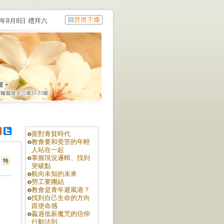
6年8月8日 禮拜六
面對青貧時代
教會要和受苦的年輕
人站在一起
掌握現況邏輯、找到
突破點
航向未知的未來
勞工要團結
教會是青年避風港？
找到自己生命的方向
跟使命感
贏過低薪魔咒的信仰
行動法則