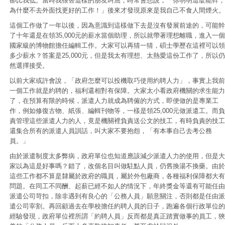
卻比我低。當時我很替這樣的朋友叫屈，時常會想說，「你明明這麼能幹，
為什麼不去外面找更好的工作！」後來才發現原來是我自己不食人間煙火。
這個工作做了一年以後，因為意識到這樣做下去是沒有發展前途的，可能幹
了十年還是在領35,000元的薪水當個助理，所以就帶著理想離職，進入一個
國家級的博物館擔任編輯工作。大家可以再猜一猜，碩士學歷在這裡可以領
多少薪水？答案是25,000元，但是我太有理想、太熱愛這份工作了，所以仍
然選擇接受。
以前大家或許會說，「政府怎麼可以投機取巧使用約聘人力」，事實上我前
一個工作就是約聘的，福利還相對有保障。大家太小看政府機關的求生能力
了，在預算有限的時候，派遣人力就成為聘僱的方式，即便做的是專業工
作，例如修復古物、紙張、編輯刊物等，一樣是領25,000元做派遣工。而負
責管理這些派遣人力的人，竟是機關裡負責送公文的技工，有時負責的技工
還集合所有的派遣人員訓話，叫大家不要抱怨，「有本事自己去考公務
員。」
由於派遣制度太多弊病，政府單位也知道應該減少派遣人力的使用，但是大
家以為這是好事嗎？錯了，改個名目叫做駐點人員，仍舊換湯不換藥。由於
這些工作都不算是隸屬於政府的職員，屬於外包廠商，各種福利保障都大有
問題。在同工不同酬、起薪已經不如人的情況下，年終獎金等還有可能任由
派遣公司苛扣，除非遇到有良心的「公務人員」願意關注，否則都是任由派
遣公司宰割。再回顧過去在學校擔任約聘人員的日子，跑遍各個行政單位的
經驗發現，政府單位裡所謂「約聘人員」反而都是真正踏實做事的員工，狹