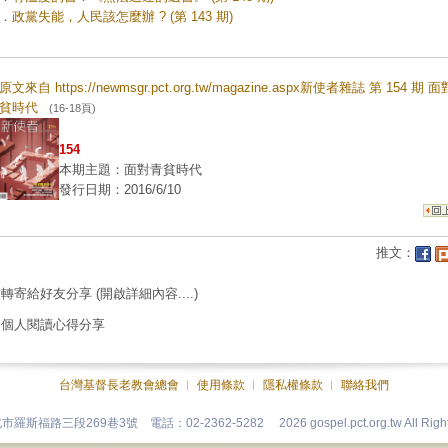
．
政黨失能，人民該怎麼辦 ? (第 143 期)
原文來自 https://newmsgr.pct.org.tw/magazine.aspx新使者雜誌 第 154 期 
貧時代
(16-18頁)
154
本期主題：面對青貧時代
發行日期：2016/6/10
推文：
轉寄給好友分享
(開啟詳細內容....)
個人閱讀心得分享
台灣基督長老教會總會
︱
使用條款
︱
隱私權條款
︱
聯絡我們
台北市羅斯福路三段269巷3號 電話：02-2362-5282
2026 gospel.pct.org.tw All Rig