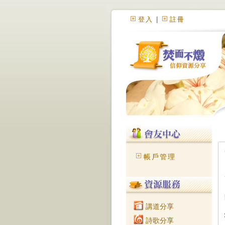
登入
|
註冊
帳戶管理
講道分享
詩歌分享