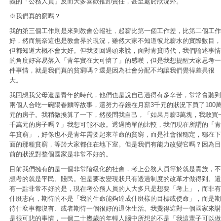
義的「公務人員」反而大多喜歡推卸責任，甚至處於狀況外。
※我們真的窮嗎？
我的第三個工作則是來到教會公報社，起薪比第一個工作差，比第二個工作
好，然而無奈這也是教會界的現況，雖然大家不知道彼此薪水的實際數目，
但都知道大概不會太好。但我要回過頭來說，面對青貧時代，我們論述事情
的角度好容易落入「青年實在太可憐了」的感嘆，但是我想提醒大家思考一
件事情，就是我們真的貧窮嗎？還是因為社會分配不均讓我們覺得差異很
大。
我回想我父母還是青年的時代，他們也是說自己過得有多辛苦，常常會聽到
兩個人合吃一碗陽春麵等故事，還努力存錢在月薪3千元的狀況下買了100
元的房子。我稍微換算了一下，然後問我自己，「如果月薪3萬塊，我敢買
千萬元的房子嗎？」我想可能不敢。透過簡單的比較，我們現在所謂的「青
年貧窮」，好像也不是青年需要起來革命的貧窮，而是社會很穩定，穩在下
面的那種貧窮，等於大家都住在地下室。但是我們有能力改變它嗎？因為目
前的狀況對整個國家是非常不好的。
目前我們擁有的是一個非常階級化的社會，考上公務人員等於就是貴族，不
想考的就是平民、賤民。但是要改變現狀只有透過制度的改革才做得到。還
有一點非常不好的是，現在考公務人員的人大多只是想要「考上」，而非有
什麼志向，期待的不是「我的生命能夠達成什麼樣的目標或使命」，而是期
待什麼事都沒有、或者期待一個很好的退休生活。我覺得這對一個國家來講
是很可悲的事情，一個二十幾歲的年輕人腦中所想的不是「我這輩子可以做