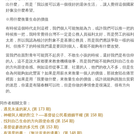
出什麼」，而是「我以後可以過一個很好的退休生活」，讓人覺得這個國家
好像沒什麼希望。
※用什麼衡量生命的價值
有時候這個時代走到這裡，我們個人可能無能為力，或許我們可以推一把的
時候推一把，我時常覺得台灣不一定是公務人員福利太好，而是勞工的福利
太差，所以我認為檢討的對象不是基層公務員，而是我們應該爭取一樣的福
利。但推不了的時候我們還是要回到個人，看能不能夠有什麼改變。
當我們在面對青年可能買不起房子、不敢生小孩的時候，還好我們是有信仰
的人，這不是說大家都要來教會機構做事，而是我們能不能夠找到自己生命
的方向跟使命感。例如這些從事工運、社運的人，他們的收入不多，但是生
命為何能夠如此豐富？如果是用薪水來衡量一個人的價值，那就會陷在痛苦
裡面；如果是用「我要做什麼」來衡量生命的價值，或許就能夠跳脫出貧窮
的迷思，你還是有陽春麵可以吃，但是你做的事情會是很滿足、很有方向
的。
同作者相關文章：
．
遇見永遠的家人 (第 173 期)
．
神權與人權的對立？──基督徒公民看婚姻平權 (第 158 期)
．
找到自己生命的方向跟使命感 (第 154 期)
．
基督徒參政的多元性 (第 153 期)
．
有溫度的書：《無法送達的遺書》 (第 148 期)