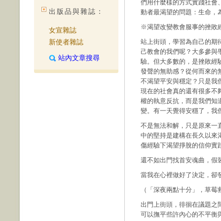
們用什麼樣的方式實踐社會
出版品與雜誌：
動者最渴望的問題：生命，
※渴望改變教會服事的挫敗
女宣雜誌
新使者雜誌
站上街頭，學習為自己的期
己教會的我們呢？大多參與
站內文章搜尋
驗。但大多數的，是挫敗經
發聲的無助感？從何而來的
不渴望平安與穩定？只是我
現在的社會真的還有很多不
權的執意反抗，而是我們知
變。有一天覺得安穩了，我
不是無法和解，只是原來一
中的堅持是建構在長久以來
傷經驗下渴望掙脫的信仰實
還不如出門找首安魂曲，假
當我在心裡做好了決定，卻
（「深夜兩點十分」，草莓
出門上街頭，徘徊在議題之
可以撫平些許內心的不平衡