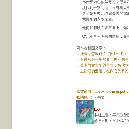
為什麼內心依然寒冷？原來
沒找到平安之地，只有看見
甚至是對彼此痛處傷害的家
我撫平的安歇之處。
他使我躺臥在青草地上，領我
彼此不再有呼喊的痛處，而
同作者相關文章：
．
社青，怎麼辦？ (第 180 期)
．
不再只是一場營會，也不應是你對
．
長老教會青年與長青，當代對話的
．
上街頭的溫暖，在內心的寒冷 (第
原文來自 https://newmsgr.pct
教關係
(75-76頁)
153
本期主題：再思政教
發行日期：2016/4/10