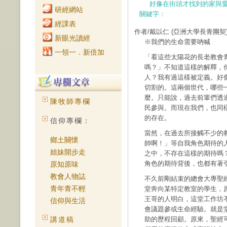
好像在街頭才找到的家與
研經網站
關鍵字：
經課表
作者/戴以仁
(亞洲大學長青團契
新眼光讀經
※我們的生命需要吶喊
一領一．新倍加
「看這些太陽花的長老教會
嗎？」不知道這樣的解釋，
人？我有過這樣被定義。好
切割的。這兩個世代，哪些
麼。只能說，過去前輩們透
陳牧師專欄
民參與。而現在我們，也同
的存在。
信仰專欄：
當然，在過去所接觸不少的
鄉土關懷
帥啊！」等自我角色期待的
姐妹開步走
之中，不存在這樣的期待嗎
角色的期待背後，也都有著
原知原味
教會人物誌
不久前剛結束的總會大專聖
青年青不輕
堂奔向某特定教室的學生，
王哥的人明白，這堂工作坊
信仰與生活
會議題參或生命經驗。就是
講道稿
助的歷程回顧。原來，聖經