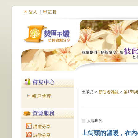
登入
|
註冊
出版品 >
新使者雜誌
>
第153
帳戶管理
大專世界
講道分享
上街頭的溫暖，在內
詩歌分享