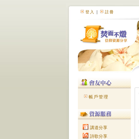
登入
|
註冊
帳戶管理
講道分享
詩歌分享