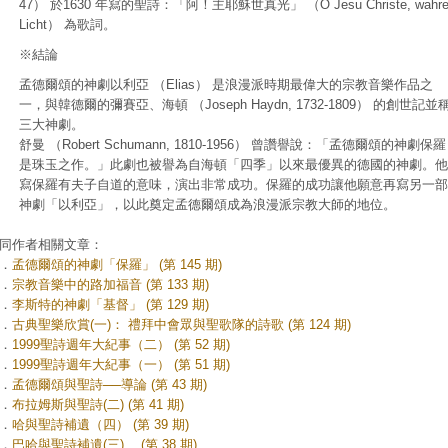
47） 於1630 年寫的聖詩：「阿！主耶穌世真光」 （O Jesu Christe, wahre
Licht） 為歌詞。
※結論
孟德爾頌的神劇以利亞 （Elias） 是浪漫派時期最偉大的宗教音樂作品之
一，與韓德爾的彌賽亞、海頓 （Joseph Haydn, 1732-1809） 的創世記並
三大神劇。
舒曼 （Robert Schumann, 1810-1956） 曾讚譽說：「孟德爾頌的神劇保羅
是珠玉之作。」此劇也被譽為自海頓「四季」以來最優異的德國的神劇。他
寫保羅有夫子自道的意味，演出非常成功。保羅的成功讓他願意再寫另一部
神劇「以利亞」，以此奠定孟德爾頌成為浪漫派宗教大師的地位。
同作者相關文章：
．
孟德爾頌的神劇「保羅」 (第 145 期)
．
宗教音樂中的路加福音 (第 133 期)
．
李斯特的神劇「基督」 (第 129 期)
．
古典聖樂欣賞(一)： 禮拜中會眾與聖歌隊的詩歌 (第 124 期)
．
1999聖詩週年大紀事（二） (第 52 期)
．
1999聖詩週年大紀事（一） (第 51 期)
．
孟德爾頌與聖詩──導論 (第 43 期)
．
布拉姆斯與聖詩(二) (第 41 期)
．
哈與聖詩補遺（四） (第 39 期)
．
巴哈與聖詩補遺(三) (第 38 期)