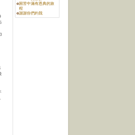
困苦中滿有恩典的旅
程
謝謝你們約我
9
6
3
1
後
年
以