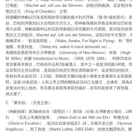
已飛逝」 （Wachet auf, ruft uns die Stimme） 的歌詞與曲調。這首聖詩
聖詩之王 （King of Chorales） 之譽。
韓德爾的神劇以巴洛克時期的管弦樂的義大利式序曲 （慢-快-慢的形式） 
始，巴哈的序曲則以大合唱的方式引入。而神劇保羅的序曲沒有師法巴哈使
用大合唱，神劇保羅和以利亞的序曲都以管弦樂的方式展開。第16首則使
聖詩之王的歌詞，Wachet auf, ruft uns die Stimme。這歌詞在中文聖詩，
兩種譯本：「歡迎新郎歌 」（Wake, Awake, For Night is Flying） 和「聖
速醒，長夜快盡」 （Sleep ers, wake! A voice astounds us）。
美國前新墨西哥州立大學教授 （University of New Mexico） 米勒 （Hugh
M. Miller）的書 Introduction to Music, （1958, 1978, 1991），列舉25首欣
賞音樂基本曲目，巴哈的作品有3首被選入，其中之一就是清唱曲140號。
這首聖詩之所以聞名，是因為巴哈把它用在清唱曲當中。這首聖詩的歌詞，
取材自馬太福音25：1-13節。耶穌把天國比喻成十個童女拿著燈出去迎接新
郎。這個 比喻是說：人與上帝之間的關係必須自己去建立，去擁有，因為
是無法向別人借的。而且要在基督再來前預備好，若等到基督來了再預備，
就太遲了。
2. 「榮光頌」（天使之歌）
《神劇保羅》第3曲收在在《新聖詩Ⅰ》第5首（台南:台灣教會公報社，198
5），「至高上帝萬民敬尊」 （Allein Gott in der Höh sei Ehr） 即榮光頌
（Gloria in Excelsis），歌詞出自路加福音2: 14，又稱天使之歌 （Hymnu
Angelicus）。馬丁路德 （Martin Luther, 1483-1546） 的德文翻譯歌詞。榮