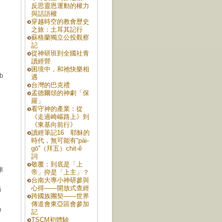
反思靈恩運動的權力
與話語權
穿越時空的教會歷史
之旅：土耳其記行
蘇格蘭獨立公投觀察
記
從神研班到全國社青
讀經營
困境中，和祂快樂相
b
遇
台灣的巴克禮
孟德爾頌的神劇「保
羅」
看守神的產業：從
《走過崎嶇路上》到
《東基向前行》
讀經筆記16 耶穌的
。
時代，無可能有“pài-
gō͘”（拜五）chit-ê
詞
敬覆：到底是「上
車
帝」抑是「上主」？
台南大專小神研參與
心得――開放式查經
i
跨國族團契——世界
傳道會東亞區會參加
u
記
TSCM初體驗