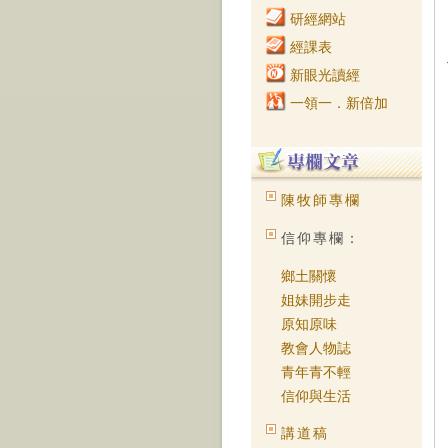
研經網站
經課表
新眼光讀經
一領一．新倍加
陳牧師專欄
信仰專欄：
鄉土關懷
姐妹開步走
原知原味
教會人物誌
青年青不輕
信仰與生活
講道稿