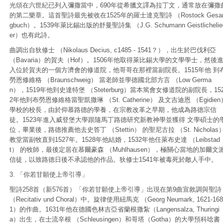
光頌在六世紀已列入彌撒當中，690年從希臘文譯為拉丁文，通常放在彌撒
的第二樂章。這首聖詩最先被收在1525年的羅士達克聖詩 （Rostock Gesa
gbuch）。1539年萊比錫出版的舒曼聖詩集 （J.G. Schumann Geistlichelie
er）也有此詩。
曲調出自狄修士 （Nikolaus Decius, c1485 - 1541？），出生於巴伐利亞
（Bavaria）的賀夫（Hof）。1506年他取得萊比錫大學的文學學士，然後
入位於賀夫的一個方濟會的修道院，他哥哥在那裡當副院長。1515年他 到
勞恩修維格 （Braunschweig） 當老師並學德國北部方言 （Low Germa
n），1519年他到史達特堡 （Steterburg）當本篤會女修道院的副院長，15
2年他到布勞恩修維格當聖凱撒琳 （St. Catherine） 及文吉迪恩 （Egidien
學校的校長，由於仰慕路德的學養，在宗教改革之早期，他成為路德宗信
徒。1523年進入威登堡大學跟隨馬丁路德研究新教神學並獲得 文學碩士的
位，畢業後，路德推薦他去史答丁 （Stettin） 的聖尼古拉 （St. Nicholas
教堂當副牧直到1527年。1528年他結婚，1532年他任萊布史達 （Leibstad
t） 的牧師，最後定居在慕爾豪森 （Muhlhausen），極關心當地的加爾文
信徒，以致路德日後不承認他的作品。狄修士1541年被毒死於敵人手中。
3. 「你若甘願使上帝引導」
聖詩258首（新576首）「你若甘願使上帝引導」出現在第9曲宣敘調與聖詩
（Recitativ und Choral）中。旋律使用紐馬克 （Georg Neumark, 1621-168
1）的作曲。1631年他在德國色林吉亞省蘭根撒紮（Langensalza, Thuringi
a）出生，在士流辛根 （Schleusingen）和哥塔（Gotha）的大學預科唸書