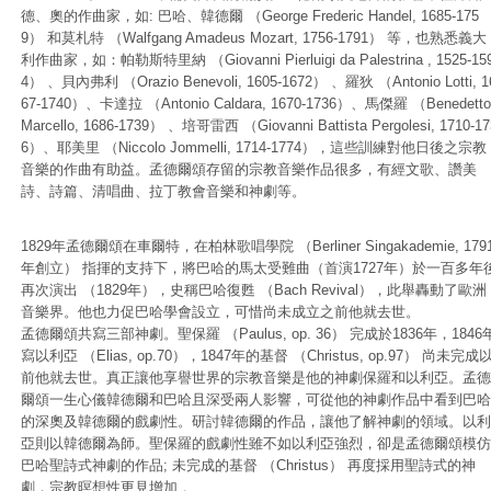
德、奧的作曲家，如: 巴哈、韓德爾 （George Frederic Handel, 1685-175
9） 和莫札特 （Walfgang Amadeus Mozart, 1756-1791） 等，也熟悉義大
利作曲家，如：帕勒斯特里納 （Giovanni Pierluigi da Palestrina , 1525-15
4） 、貝內弗利 （Orazio Benevoli, 1605-1672） 、羅狄 （Antonio Lotti, 1
67-1740）、卡達拉 （Antonio Caldara, 1670-1736）、馬傑羅 （Benedetto
Marcello, 1686-1739） 、培哥雷西 （Giovanni Battista Pergolesi, 1710-17
6）、耶美里 （Niccolo Jommelli, 1714-1774），這些訓練對他日後之宗教
音樂的作曲有助益。孟德爾頌存留的宗教音樂作品很多，有經文歌、讚美
詩、詩篇、清唱曲、拉丁教會音樂和神劇等。
1829年孟德爾頌在車爾特，在柏林歌唱學院 （Berliner Singakademie, 179
年創立） 指揮的支持下，將巴哈的馬太受難曲（首演1727年）於一百多年
再次演出 （1829年），史稱巴哈復甦 （Bach Revival），此舉轟動了歐洲
音樂界。他也力促巴哈學會設立，可惜尚未成立之前他就去世。
孟德爾頌共寫三部神劇。聖保羅 （Paulus, op. 36） 完成於1836年，1846
寫以利亞 （Elias, op.70），1847年的基督 （Christus, op.97） 尚未完成
前他就去世。真正讓他享譽世界的宗教音樂是他的神劇保羅和以利亞。孟德
爾頌一生心儀韓德爾和巴哈且深受兩人影響，可從他的神劇作品中看到巴哈
的深奧及韓德爾的戲劇性。研討韓德爾的作品，讓他了解神劇的領域。以利
亞則以韓德爾為師。聖保羅的戲劇性雖不如以利亞強烈，卻是孟德爾頌模仿
巴哈聖詩式神劇的作品; 未完成的基督 （Christus） 再度採用聖詩式的神
劇，宗教暝想性更見增加 。