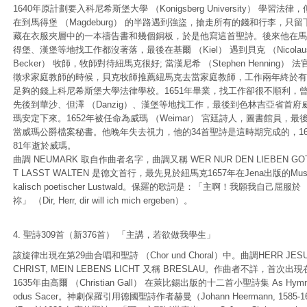
1640年原計劃要入科尼希斯堡大學 （Konigsberg University） 學習法律，
在到馬得堡 （Magdeburg） 的半路遇到強盜，搶走所有的錢和行李，只留
藏在衣服夾層中的一本禱告書和幾個銅板，於是他寫這首聖詩。後來他在馬
得堡、漢堡等地找工作都沒著落，最後在基爾 （Kiel） 遇到貝克 （Nicolau
Becker） 牧師，牧師對待紐馬克很好; 當漢尼希 （Stephen Henning） 法
徵求家庭教師的時候，貝克牧師推薦紐馬克去當家庭教師，工作兩年終於有
足夠的錢上科尼希斯堡大學法律學校。1651年畢業，找工作卻很不順利，
先後到華沙、但澤 （Danzig）、漢堡等地找工作，最後到色林吉亞省首府
瑪安定下來。1652年被任命為威瑪 （Weimar） 宮廷詩人，圖書館員，最
當威瑪公爵檔案秘書。他晚年失去視力，他的34首聖詩是這時期完成的，1
81年逝於威瑪。
曲調 NEUMARK 取自作曲者名字，曲調又稱 WER NUR DEN LIEBEN GO
T LASST WALTEN 是德文首行，最先見於紐馬克1657年在Jena出版的Mus
kalisch poetischer Lustwald。保羅的歌詞是：「主啊！我願我自己屈服於
祢」 （Dir, Herr, dir will ich mich ergeben）。
4. 聖詩309首（新376首） 「主講，若欲做我學生」
該旋律出現在第29曲合唱和聖詩 （Chor und Choral）中。曲調HERR JES
CHRIST, MEIN LEBENS LICHT 又稱 BRESLAU。作曲者不詳，首次出現
1635年由高爾 （Christian Gall） 在萊比錫出版的十二首小聖詩集 As Hym
odus Sacer。神劇保羅引用德國聖詩作者赫曼（Johann Heermann, 1585-1