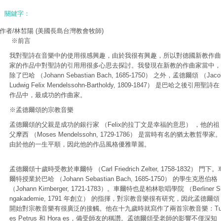
關鍵字：
作者/林皙陽
(美國長島台灣教會牧師)
※前言
我對聖詩在音樂中的使用很感興趣，由於我很有興趣，所以對德國新教作曲
家的作品中對聖詩的引用用很多心思去探討。我發現在新教的作曲家當中，
除了巴哈 （Johann Sebastian Bach, 1685-1750） 之外，孟德爾頌 （Jaco
Ludwig Felix Mendelssohn-Bartholdy, 1809-1847） 是巴哈之後引用聖詩在
作品中，最成功的作曲家。
※孟德爾頌的宗教音樂
孟德爾頌的父親是成功的銀行家 （Felix的拉丁文是幸福的意思） ，他的祖
父摩西 （Moses Mendelssohn, 1729-1786） 是當時有名的猶太教哲學家
由於他的一生平順，因此他的作品風格優雅華麗。
孟德爾頌十歲時受教於車爾特 （Carl Friedrich Zelter, 1758-1832） 門下。
爾特授業於巴哈 （Johann Sebastian Bach, 1685-1750） 的學生克恩伯格
（Johann Kirnberger, 1721-1783）。車爾特也是柏林歌唱學院 （Berliner S
ngakademie, 1791 年創立） 的指揮，對宗教音樂很有研究，因此孟德爾頌
開始對宗教音樂有很廣泛的接觸。他在十九歲時就寫作了兩首宗教音樂：T
es Petrus 和 Hora es，備受師友的稱讚。孟德爾頌受老師的影響不僅深知