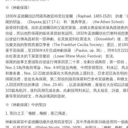
※《神劇保羅》
1830年孟德爾頌訪問羅馬教廷時受拉斐爾 （Raphael. 1483-1520） 的畫「
羅的辯論」 （Disputa,徒17:17-1） 和「雅典學派」 （the Athen School）
啟發得到靈感。由於孟德爾頌的父親把家族，由猶太教徒皈依做為路德會的
信徒，所以他對保羅的皈依基督頗有認同。1832年孟德爾頌在巴黎時就想
以使徒行傳為題材寫一部神劇。在其旅居到杜塞道夫 （Düsseldorf）後，
法蘭克福的聖西西麗亞學會（The Frankfurt Cecilia Society） 委託，於183
著手寫保羅，至1836年4月完成神劇保羅 （Paulus, op. 36）。同年5月22
在杜塞道夫的下萊茵音樂節 （Lower Rhine Music Festival） 首演。
保羅的故事主要擷取自使徒行傳第四至二十章，全劇分成兩部，第一部份，
Nos.1-3為序曲與導論，Nos. 4-9司提反殉教、中間穿插聖詩、利未記、馬
和雅各書，Nos. 12-22敘述保羅在大馬色的路上遇到主、亞拿尼亞為失明的
掃羅洗禮，並改名為保羅。第二部份則描寫保羅和巴拿布宣揚教義，和猶太
人辯證與對抗的事蹟 （Nos. 23-45），以及保羅殉教，最後在大合唱以詩
103篇為歌詞，達到高潮完成全曲。此劇採用利未記、馬太福音、詩篇、羅
書等章節的經文，作為詠嘆調的題材。
※《神劇保羅》中的聖詩
1. 聖詩之王「儆醒，儆醒，夜已飛逝」
神劇保羅當中孟德爾頌總共使用四首聖詩，其中序曲和第16曲使用同一個
調，引用尼可萊 （Philipp Nicolai, 1556- 1608） 的聖詩：「儆醒，儆醒，