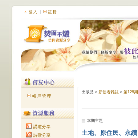
登入
|
註冊
出版品 >
新使者雜誌
>
第128
帳戶管理
本期主題
講道分享
土地、原住民、永續
詩歌分享