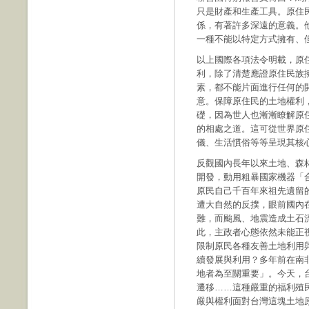
只是財產和生產工具。原住
係，有著許多深遠的意義。
一種不能以特定方式擁有、
以上國際各項法令明載，原
利，除了清楚應證原住民族
素，都不能片面進行任何的
意。保障原住民的土地權利
礎，因為世人也漸漸瞭解原
的相處之道。這可從世界原
儀、生活慣俗等等呈現其核
反觀國內長年以來土地、森
開發，動用粗暴國家機器「
原民自己千百年來祖先遺留
遭大自然的反撲，眼前國內
難，而颱風、地震造成土石
此，主政者心態依然未能正
限制原民各種友善土地利用
續發展與利用？多年前在南
地者為至關重要」。今天，
遷移……這種嚴重的福利殖
嚴與權利面對台灣這塊土地