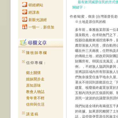
最有效消滅原住民的方式
研經網站
關鍵字：
經課表
作者/歐蜜．偉浪
(台灣基督長老
新眼光讀經
※土地是原住民的根
一領一．新倍加
多年前，泰雅族某部落一位
溫泉觀光，在求助無門之下
投縣信義鄉東埔挖墳事件，
農部落族人同意，擅自動用
曬在外三天兩夜，任野狗及
陳牧師專欄
的傳統土地，經政府與財團
財團所有。88莫拉克風災
信仰專欄：
例」，不經族人協調與參與
並將該區域內所有部落族人
鄉土關懷
們無奈接受住進平地永久屋
姐妹開步走
署永不得回到原鄉居住之「
原知原味
建案、核廢最終處置放置於
教會人物誌
五都內消失的五個原民鄉、
青年青不輕
原民一波波的抗議聲浪所謂
信仰與生活
我們知道全球約有兩億五千
的依據。如果原民離開了土
講道稿
話，這些曾孕育原住民族文