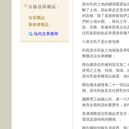
原住民與土地的關係緊密如
出版品與雜誌：
離了土地，其結果必定是枯乾
的宣稱「除了直接射殺我們
女宣雜誌
們的土地分開。」除此之外
新使者雜誌
說、宗教、祭儀等部落文化
住民族群紛紛起來透過各種
站內文章搜尋
※原住民不是社會包袱
到底原住民族土地保衛及爭
際幾項法令來瞭解：
聯合國原住民權利宣言第二
使用之土地、領域、海域、
原住民族有權加以維護、強
聯合國永續發展二十一世紀
踐，原住民族及其社群對於
國際勞工組織公約，第一六
會與生態和諧的重要性；並
美洲洲際原住民權起草宣言
環境資源特殊的關係。」
聯合國特別報告員荷西．馬