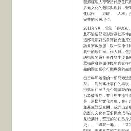
藝廊經理人專營當代原住民
多元文化的包容與理解，營
化賦權——亦即，「人權」
完整的公民地位。
2011年9月，電影「賽德
且不論這部電影對霧社事件
這部電影對當前賽德克族原
語並穿戴族服，以一個原住
劇中的原住民工作人員，包
語指導的霧社事件餘生後裔
眾揭露身為原住民的真實掙
生的壓迫反抗行動療癒的生
從當年邱若龍的一部簡短漫
萊」，對於霧社事件的再現
部落原住民？是否能讓我的
形象被看見，並且對主流社
是，這樣的文化再現，會引
並產生對話空間，或許出於
的歷史文化有更多機會成為
見縫插針，堅定的站在己身
史」、「還我土地」、「還
喧嘩，追求實質的文化賦權