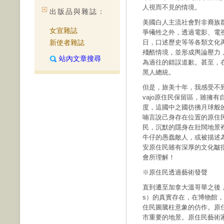
人視而不見的情境。
出版品與雜誌：
美國白人主流社會對非裔族
女宣雜誌
爭犧牲之外，透過電影、電
新使者雜誌
日，口述歷史等等各類文化
殘酷情境，並形成輿論壓力
站內文章搜尋
為過往的錯誤道歉。甚至，
黑人總統。
但是，旅美十年，我感受不
vajo原住民保留區，雖擁
度，這國中之國彷彿月球般
喃言說己身存在位置的原住民
民，沉默的隱身在壯闊地景
牛仔的愚蠢敵人，或被描述
安原住民雖有深厚的文化皺
會所理解！
※原住民透過藝術發聲
直到遷至加拿大溫哥華之後，我終
s）的真實存在，在博物館
住民圖騰柱意象的仿作。原
市重要的地景。原住民藝術