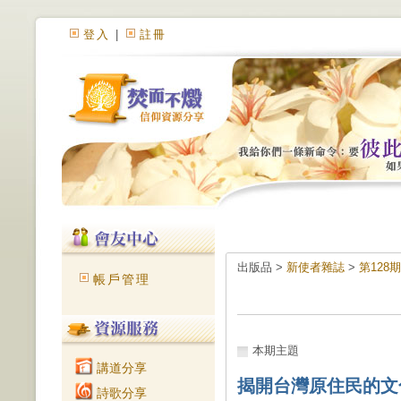
登入
|
註冊
出版品 >
新使者雜誌
>
第128
帳戶管理
本期主題
講道分享
揭開台灣原住民的文
詩歌分享