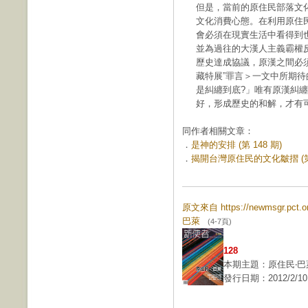
但是，當前的原住民部落文
文化消費心態。在利用原住
會必須在現實生活中看得到
並為過往的大漢人主義霸權
歷史達成協議，原漢之間必
藏特展”罪言＞一文中所期
是糾纏到底?」唯有原漢糾
好，形成歷史的和解，才有
同作者相關文章：
．
是神的安排 (第 148 期)
．
揭開台灣原住民的文化皺摺 (第 
原文來自 https://newmsgr.pct
巴萊
(4-7頁)
128
本期主題：原住民‧巴
發行日期：2012/2/10