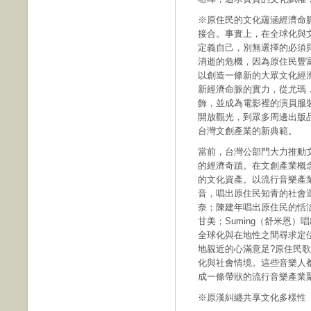
※原住民的文化蘊涵經濟命
接合。事實上，在全球化與
定義自己，別無選擇的必須
消逝的危機，因為原住民豐
以創造一條新的大眾文化經
新經濟命脈的實力，從尤瑪
飾，並成為電影裡的演員服
開放觀光，到眾多周邊出版
台灣文創產業的新典範。
當前，台灣公部門大力推動
的經濟奇蹟。在文創產業概
的文化資產。以流行音樂產
音，唱出原住民知青的社會
奈；陳建年唱出原住民的恬
甘美；Suming（舒米恩
全球化與在地性之間尋求定
地親近的心滿意足?原住民
化與社會情境。這些音樂人
成一條帶狀的流行音樂產業
※原漢糾纏共享文化多樣性