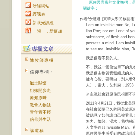
原住民豐富的文化皺摺，
研經網站
關鍵字：
經課表
作者/余慧君
(東華大學民族藝術
新眼光讀經
I am an invisible man.No, I
一領一．新倍加
llan Poe; nor am I one of y
substance, of flesh and bone
possess a mind. I am invisi
to see me. Invisible Man, R
我是個看不見的人。
陳牧師專欄
不，我並非愛倫坡筆下的鬼
信仰專欄：
我是個由物質實體組成的人
擁有心智。要明白，別人看
鄉土關懷
人〉，雷夫．艾利森，1953
姐妹開步走
※主流社會對原住民視而不
原知原味
2011年4月21日，我從
教會人物誌
在社會闖蕩已久的阿美族原
青年青不輕
被聽見？如何讓自己被看見
信仰與生活
無力、憤怒、渴求，我彷彿正在閱
人文學經典Invisible 
講道稿
原住民學生感受到的政治現