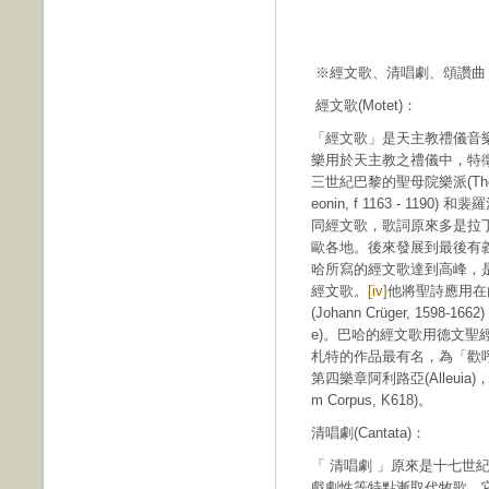
※經文歌、清唱劇、頌讚曲
經文歌(Motet)：
「經文歌」是天主教禮儀音
樂用於天主教之禮儀中，特徵是
三世紀巴黎的聖母院樂派(The N
eonin, f 1163 - 1190) 
同經文歌，歌詞原來多是拉
歐各地。後來發展到最後有
哈所寫的經文歌達到高峰，
經文歌。
[iv]
他將聖詩應用在內
(Johann Crüger, 1598-
e)。巴哈的經文歌用德文
札特的作品最有名，為「歡呼吧!有福的
第四樂章阿利路亞(Alleuia
m Corpus, K618)。
清唱劇(Cantata)：
「 清唱劇 」原來是十七世
戲劇性等特點漸取代牧歌。