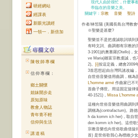
現代人由於很忙，什麼事
研經網站
帝臨在的音樂之美。
關鍵字：
宗教
音樂
聖詩
經課表
新眼光讀經
作者/林皙陽
(美國長島台灣教會
※聖樂是甚麼?
一領一．新倍加
聖樂並不是把虔誠歌詞填到
有時文詞、曲調都有宗教的深摯未必
3-1901)的奧賽羅(Otel
ve Maria)雖富宗教虔誠
陳牧師專欄
2)。
[i]
按這定義，總會2009
3首思想起由台灣民謠改編
信仰專欄：
自世俗音樂借用曲調，稱為固定旋
L'homme armé
作曲家已不
鄉土關懷
首曲子傳世。用這固定旋律最有名的
姐妹開步走
40-1521)，
Missa L'homme 
原知原味
這種向世俗音樂借用曲調到馬丁
教會人物誌
調稱為(contrafactum)。
青年青不輕
h da komm ich her)，
信仰與生活
den komm ich he
宗教音樂也向世俗歌曲借旋律，如:
講道稿
首) 是世俗歌我心為標緻少女所煩(Me