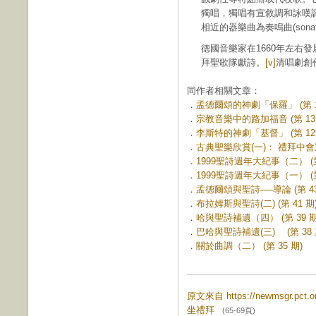
獨唱，獨唱有宣敘調和詠嘆
相近的器樂曲為奏鳴曲(son
德國音樂家在1660年左右
拜聖歌隊獻詩。
[v]
清唱劇創
同作者相關文章：
．
孟德爾頌的神劇「保羅」 (第 14
．
宗教音樂中的路加福音 (第 133
．
李斯特的神劇「基督」 (第 129
．
古典聖樂欣賞(一)： 禮拜中會眾
．
1999聖詩週年大紀事（二） (第
．
1999聖詩週年大紀事（一） (第
．
孟德爾頌與聖詩──導論 (第 43
．
布拉姆斯與聖詩(二) (第 41 期
．
哈與聖詩補遺（四） (第 39 期
．
巴哈與聖詩補遺(三) (第 38 
．
關於曲調（二） (第 35 期)
原文來自 https://newmsgr.pct
坐禮拜
(65-69頁)