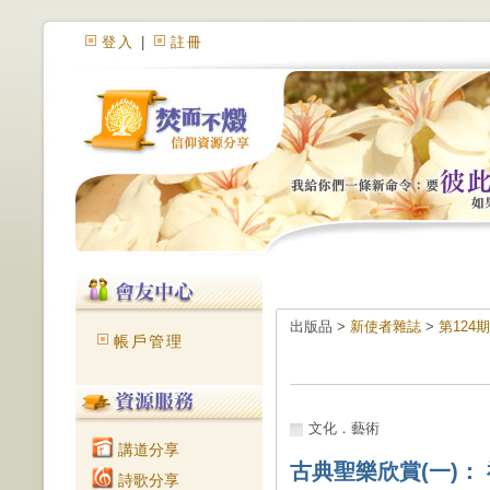
登入
|
註冊
出版品 >
新使者雜誌
>
第124
帳戶管理
文化．藝術
講道分享
古典聖樂欣賞(一)：
詩歌分享