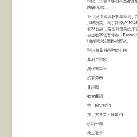
聖歌。這類音樂都是為教會
的朗誦演出。
16世紀德國宗教改革家馬丁路德（M
拜時讚美。馬丁路德於1524年出版小
有38首詩，路德寫優美的序言，就是
自從數字低音伴奏（Basso 
唱的聖詩沿襲路德而來。
聖詩和葛利果聖歌不
葛利果聖歌
無伴奏單音
沒有節奏
非詩體
教會曲調
拉丁固定歌詞
拉丁文會眾不懂歌詞
歌詞一節
天主教會