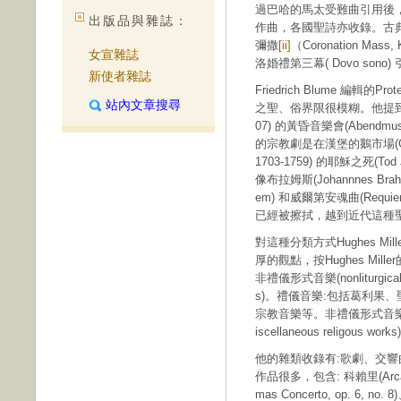
過巴哈的馬太受難曲引用後
出版品與雜誌：
作曲，各國聖詩亦收錄。古典樂派莫札
彌撒
[ii]
（Coronation Ma
女宣雜誌
洛婚禮第三幕( Dovo sono)
新使者雜誌
Friedrich Blume 編輯的Protes
站內文章搜尋
之聖、俗界限很模糊。他提到早期的音樂
07) 的黃昏音樂會(Abendmusi
的宗教劇是在漢堡的鵝市場(Goose 
1703-1759) 的耶穌之死
像布拉姆斯(Johannnes Brahm
em) 和威爾第安魂曲(Requ
已經被擦拭，越到近代這種
對這種分類方式Hughes Miller (I
厚的觀點，按Hughes Miller
非禮儀形式音樂(nonliturgical f
s)。禮儀音樂:包括葛利果
宗教音樂等。非禮儀形式音樂
iscellaneous religo
他的雜類收錄有:歌劇、交
作品很多，包含: 科賴里(Arcangel
mas Concerto, op. 6, no. 8