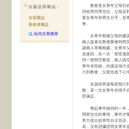
教會某女青年父母社經
出版品與雜誌：
同校男同學交往，父母反
女宣雜誌
要女青年和男生分手，並
會。
新使者雜誌
站內文章搜尋
女青年順服父母的建議
兩人趁著在教會聚會時間
讓兩人單獨相處。女青年
並接回，在一次「密室逃
同一密閉空教室，兩人因
青年未拒絕。此後這地方
六到教會，父親也放下心
女孩與男孩每星期六到
吻，某一次女青年在情不
而滿足。
整起事件維持約一年，
閨密交往的事情，事件才
男方提出妨害性自主告訴
為，沒有證據證明女青年