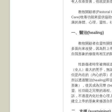
有人在基督裏，他就是新
教牧關顧者(Pastoral Ca
Care)牧養功能來提供
康的身體、心理、靈性、
一、醫治(healing)
教牧關顧者在靈性關懷
多面向來改變，因為對上
自我形象的修復有相互的關
性創傷者時常被傳統道德
（全人）最大的兇手，無
但是內在的（內心的罪）
所以透過醫治(healin
形象），使其成為完整 (bec
靈、社功能之完整的過程
訴，不過度內化社會心理
建立上帝的形象來修護自
二、支援 (sustaining)