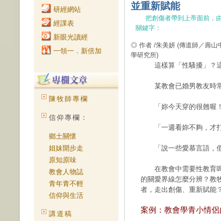
並重新賦能
研經網站
把創傷者帶到上帝面前，
經課表
關鍵字：
新眼光讀經
◎ 作者 /朱美妍
(傳道師／壽山
一領一．新倍加
學研究所)
這樣算「性騷擾」？這
某教會已婚男教友時常
陳牧師專欄
「妳今天穿的很翹喔
信仰專欄：
「一週看妳不夠，才打
鄉土關懷
姐妹開步走
「說一些愛慕言語，假
原知原味
在教會中需要性教育嗎
教會人物誌
的關愛界線怎麼分辨？教
青年青不輕
者，走出創傷、重新賦能
信仰與生活
案例：教會學青小情侶
講道稿