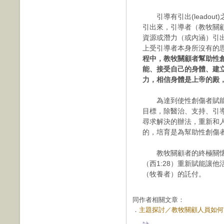
引導有引出(leadou
引出來，引導者（教牧關
資源或潛力（或內涵）引
上受引導者本身所沒有的
程中，教牧關顧者幫助性
能、接受自己的身體、建
力，相信身體是上帝的殿
為達到使性創傷者賦能，使
目標，除醫治、支持、引
尋求解決的辦法，重新和
的，培育是為幫助性創傷
教牧關顧者的終極關懷
（西1:28）重新賦能讓
（牧養者）的託付。
同作者相關文章：
．
主題探討／教牧關顧人員如何協