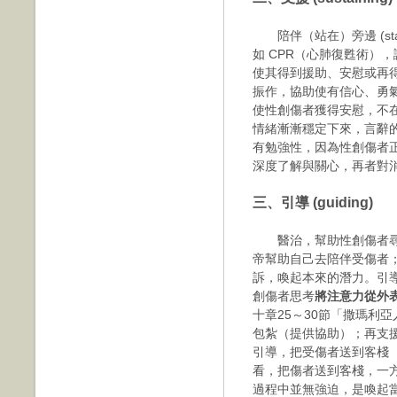
陪伴（站在）旁邊 (stand
如 CPR（心肺復甦術）
使其得到援助、安慰或再
振作，協助使有信心、勇
使性創傷者獲得安慰，不
情緒漸漸穩定下來，言辭
有勉強性，因為性創傷者
深度了解與關心，再者對
三、引導 (guiding)
醫治，幫助性創傷者尋
帝幫助自己去陪伴受傷者
訴，喚起本來的潛力。引
創傷者思考
將注意力從外
十章25～30節「撒瑪利
包紮（提供協助）；再支
引導，把受傷者送到客棧
看，把傷者送到客棧，一
過程中並無強迫，是喚起