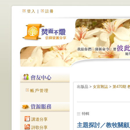
登入
|
註冊
出版品 >
女宣雜誌
>
第470期
帳戶管理
特輯
講道分享
主題探討／教牧關顧
詩歌分享