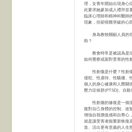
理，女青年開始出現身心
此要求她參加成人禮拜並
臨床心理師和精神科醫師的
現象，但卻很難突破的心
身為教牧關顧人員的你
助？
教會時常是被認為是信
如何覺察或面對受害的性
性創傷是什麼？性創傷
侵犯、性虐待、性騷擾、
個人的身心健康和人際關
壓力症候群(PTSD)、自
性創傷的修復是一個漫
復對自己身體的控制、改
增強自我價值感和自尊心
就是讓受害者能重新恢復
造、活出更有意義的人生