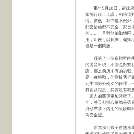
那年5月18日，當政府
家施行線上上課，相信這
情。當然，我們也不例外
配套措施都不完全，家長
等……。且對於偏鄉地區
用，即便可以負擔，偏鄉
也是一個問題。
經過了一個多禮拜的手
的聲音出現，不管是對雙
說，都是前所未有的挑戰
是一種挑戰，但對於我們家
到中間另外兩次的停課，
範圍及程度，其實沒有我
一家人的關係更加緊密了
全，整天都提心吊膽是否
府頒布禁止內用的這段時
為安全些。
原本預期孩子會無所事
年級的兒子除了每天的線