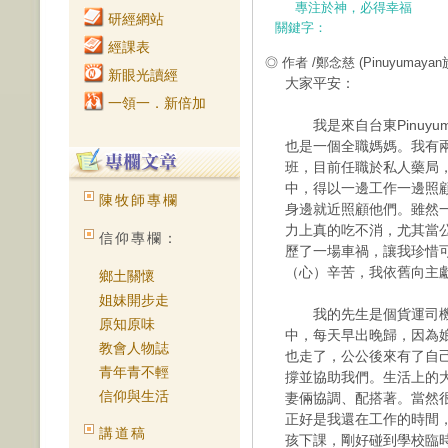
專注於神，必得幸福
研經網站
關鍵字：
經課表
◎ 作者 /鄭念慈
(Pinuyuma
新眼光讀經
大家平安：
一領一．新倍加
我是來自台東Pinuyu
也是一個全職媽媽。我有
班，目前任職於私人藥局
中，得以一邊工作一邊照
陳牧師專欄
身邊就近照顧他們。雖然
力上真的吃不消，尤其當
信仰專欄：
歷了一場車禍，讓我珍惜
（心）辛苦，我依舊向主
鄉土關懷
姐妹開步走
我的先生是個貨運司機
原知原味
中，每天早出晚歸，因為
教會人物誌
也走了，公公後來有了自
青年青不輕
撐並協助我們。生活上的
信仰與生活
妻倆協調、配搭著。當然
正好是我還在工作的時間
講道稿
孩下課，剛好碰到學校臨