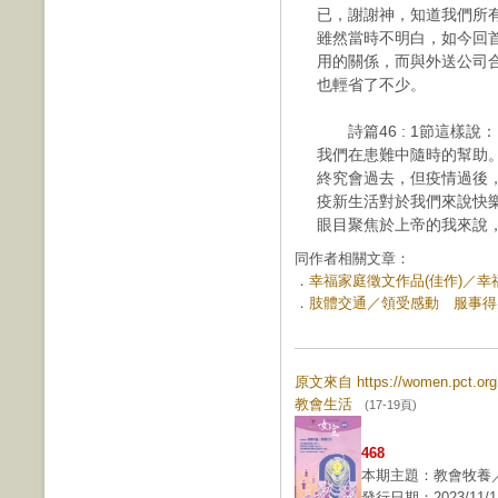
已，謝謝神，知道我們所
雖然當時不明白，如今回
用的關係，而與外送公司
也輕省了不少。
詩篇46 : 1節這樣說
我們在患難中隨時的幫助
終究會過去，但疫情過後
疫新生活對於我們來說快
眼目聚焦於上帝的我來說
同作者相關文章：
．
幸福家庭徵文作品(佳作)／幸福是
．
肢體交通／領受感動 服事得力 (
原文來自 https://women.pct.
教會生活
(17-19頁)
468
本期主題：教會牧養
發行日期：2023/11/1