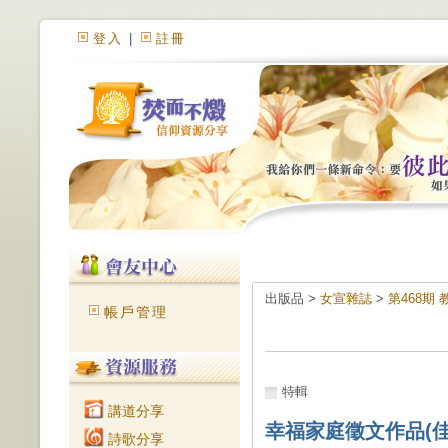
登入
|
註冊
出版品 >
女宣雜誌
>
第468期
帳戶管理
特輯
講道分享
幸福家庭徵文作品(
詩歌分享