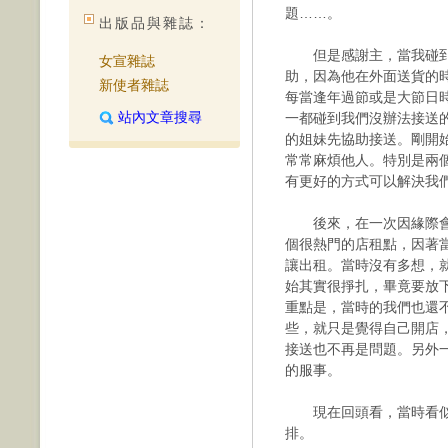
題……。
出版品與雜誌：
但是感謝主，當我碰到
女宣雜誌
助，因為他在外面送貨的
新使者雜誌
每當逢年過節或是大節日
站內文章搜尋
一都碰到我們沒辦法接送
的姐妹先協助接送。剛開
常常麻煩他人。特別是兩
有更好的方式可以解決我
後來，在一次因緣際會
個很熱門的店租點，因著
讓出租。當時沒有多想，
始其實很掙扎，畢竟要放
重點是，當時的我們也還
些，就只是覺得自己開店
接送也不再是問題。另外
的服事。
現在回頭看，當時看似
排。