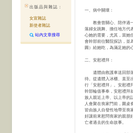
出版品與雜誌：
一、病中關壞：
女宣雜誌
教會曾關心、陪伴過一
新使者雜誌
落婦女跳舞、擔任地方代
站內文章搜尋
心她的需要，尤其，當她
會幹部前往醫院探訪，並
圓）給她吃，為滿足她的
二、安慰禮拜：
遺體由救護車送回部落
待。從遺體入冰櫃、直至
行「安慰禮拜」。安慰禮
幹部輪值事奉，安慰禮拜
族人親近上帝、以上帝的
人會聚在喪家門前，圍桌
皆由族人自發性地帶至喪
好讓前來慰問喪家的親朋
亡者過去的生命故事。