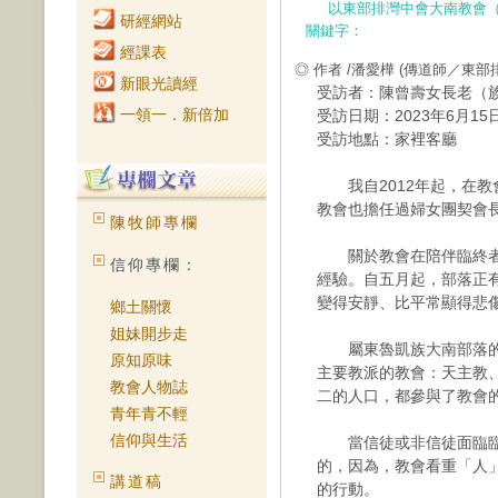
以東部排灣中會大南教會
研經網站
關鍵字：
經課表
◎ 作者 /潘愛樺
(傳道師／東部
新眼光讀經
受訪者：陳曾壽女長老（族語名
一領一．新倍加
受訪日期：2023年6月1
受訪地點：家裡客廳
我自2012年起，在教
教會也擔任過婦女團契會
陳牧師專欄
關於教會在陪伴臨終者
信仰專欄：
經驗。自五月起，部落正
變得安靜、比平常顯得悲
鄉土關懷
姐妹開步走
屬東魯凱族大南部落的我
原知原味
主要教派的教會：天主教
教會人物誌
二的人口，都參與了教會
青年青不輕
信仰與生活
當信徒或非信徒面臨臨
的，因為，教會看重「人
講道稿
的行動。