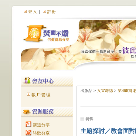
登入
|
註冊
出版品 >
女宣雜誌
>
第468期
帳戶管理
特輯
講道分享
主題探討／教會面對
詩歌分享