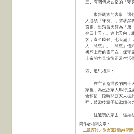
三、有關傳統習俗的「守
東魯凱族的喪事，還包
人必須「守喪」，穿著黑
哀傷。出殯當天算為「第
喪四十天）。這七天內，
客，直至時候、七天滿了
人「除喪」。「除喪」儀
祈願上帝的靈同在，保守
上帝的力量恢復正常生活
四、追思禮拜：
在亡者逝世後的四十天
家裡，為已故家人舉行追
會預留一段時間讓家人彼
拜，鼓勵後輩子孫繼續努
往遭喪的家去，強如往宴樂
同作者相關文章：
．
主題探討／教會面對臨終關懷的實