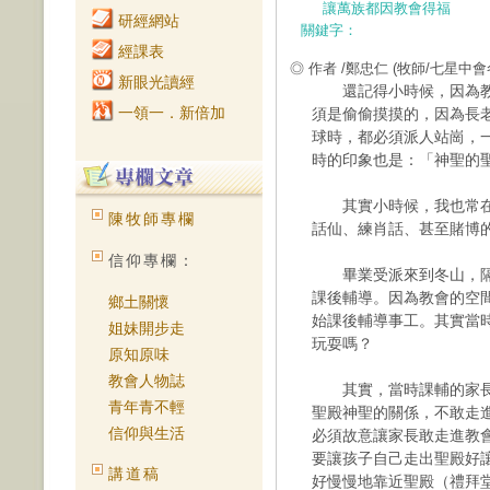
讓萬族都因教會得福
研經網站
關鍵字：
經課表
◎ 作者 /鄭忠仁
(牧師/七星中會
新眼光讀經
還記得小時候，因為教
一領一．新倍加
須是偷偷摸摸的，因為長
球時，都必須派人站崗，
時的印象也是：「神聖的
其實小時候，我也常在
陳牧師專欄
話仙、練肖話、甚至賭博
信仰專欄：
畢業受派來到冬山，隔
課後輔導。因為教會的空
鄉土關懷
始課後輔導事工。其實當
姐妹開步走
玩耍嗎？
原知原味
教會人物誌
其實，當時課輔的家長
青年青不輕
聖殿神聖的關係，不敢走
信仰與生活
必須故意讓家長敢走進教
要讓孩子自己走出聖殿好
講道稿
好慢慢地靠近聖殿（禮拜