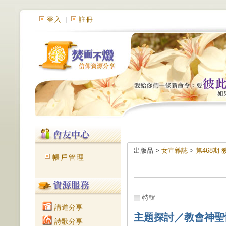
登入
|
註冊
出版品 >
女宣雜誌
>
第468期
帳戶管理
特輯
講道分享
主題探討／教會神聖
詩歌分享