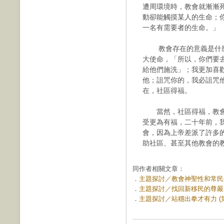
遭周環境時，教會就漸漸
動卻能觸摸某人的生命；
一名有需要
者的生命。」
教會存在的意義是什麼？我
大使命，「所以，你們要
給他們施洗」；我更加喜歡
他；詛咒你的，我必詛咒
在，社區得福。
當然，社區得福，教會
受更為有福，二十年前，
會，因為上帝差派了許多
助社區、甚至其他教會的
同作者相關文章：
．
主題探討／教會神聖性和常民生活 
．
主題探討／找回新移民的尊嚴 (第
．
主題探討／站穩出拳才有力 (第 