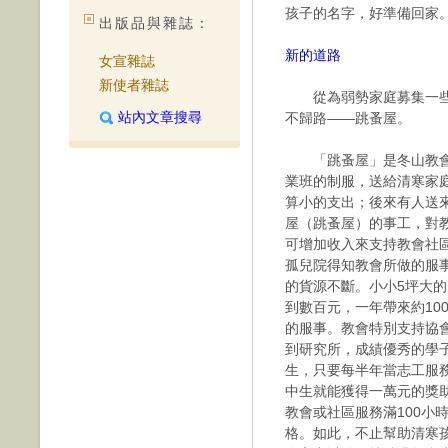
孩子的名字，好準備回家
出版品與雜誌：
新的道路
女宣雜誌
新使者雜誌
從為弱勢家庭募集一些
站內文章搜尋
不歸路——跳蚤屋。
「跳蚤屋」是冬山教會
業班的制服，送給清寒家
算小的支出；後來有人送
屋（跳蚤屋）的事工，對
可增加收入來支持教會社
孤兒院得知教會所做的服
的貨源不斷。小小5坪大
到數百元，一年帶來約10
的服事。教會特別支持協
到研究所，成績優秀的學
生，只要每半年當志工服務
中生就能獲得一萬元的獎
教會或社區服務滿100小
格。如此，不止幫助清寒