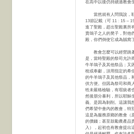
在高中以後仍持續過教會
當然就有人問我說，耶穌不
13節記載（可 11 : 15 – 19
進了聖殿，趕出聖殿裏所
賣鴿子之人的凳子，對他
殿，你們倒使它成為賊窩
教會怎麼可以經營跳蚤
是，當時聖殿的祭司允許
牛羊鴿子及其他祭品；又
稅或奉獻，須用指定的希伯
的牛羊鴿子及其他祭品，
供方便。但因為祭司和商
牲未嚴格檢驗，有瑕疵者
然後朋分暴利，所以耶穌
義、是因為剝削。這讓我
們希望中會內的教會，特
這是為服務原鄉的教會（
的價錢；甚至鼓勵農產品
入），起初也有教會提出
但是經過解釋，也有許多