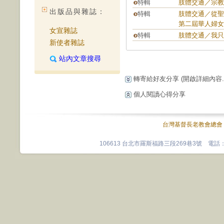
特輯
肢體交通／宗教
出版品與雜誌：
特輯
肢體交通／從聖
第二屆華人婦女
女宣雜誌
特輯
肢體交通／我只
新使者雜誌
站內文章搜尋
轉寄給好友分享
(開啟詳細內容...
個人閱讀心得分享
台灣基督長老教會總會
106613 台北市羅斯福路三段269巷3號 電話：0