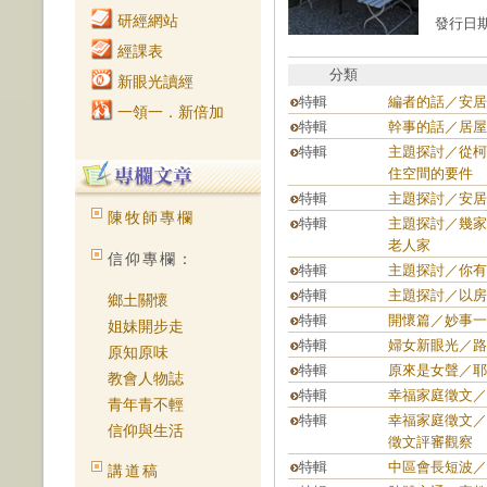
研經網站
發行日期：
經課表
分類
新眼光讀經
特輯
編者的話／安居
一領一．新倍加
特輯
幹事的話／居屋
特輯
主題探討／從柯
住空間的要件
特輯
主題探討／安居
陳牧師專欄
特輯
主題探討／幾家
老人家
信仰專欄：
特輯
主題探討／你有
特輯
主題探討／以房
鄉土關懷
特輯
開懷篇／妙事一
姐妹開步走
特輯
婦女新眼光／路
原知原味
特輯
原來是女聲／耶
教會人物誌
特輯
幸福家庭徵文／
青年青不輕
特輯
幸福家庭徵文／
信仰與生活
徵文評審觀察
特輯
中區會長短波／
講道稿