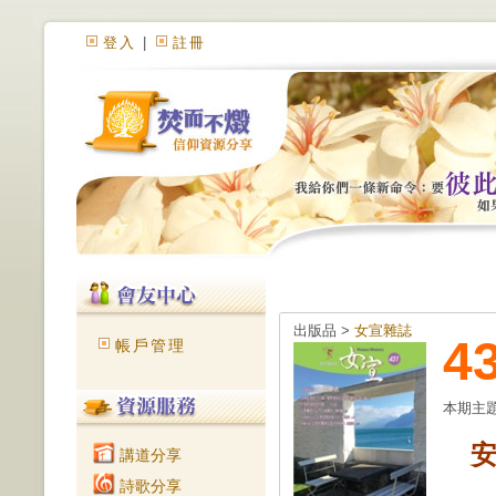
登入
|
註冊
出版品 >
女宣雜誌
4
帳戶管理
本期主
講道分享
詩歌分享