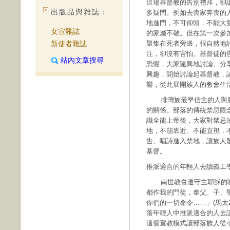
這場基督教的告別禮拜，卻
出版品與雜誌：
多疑問。例如去喪家奔喪的
地進門，不可仰頭，不能大
女宣雜誌
的家屬不敬。但在第一次參
新使者雜誌
聚集在死者旁邊，很自然地
注，卻沒有害怕。基督徒的
站內文章搜尋
恐懼，大家隨興地討論、分
興趣，開始討論起基督教，
響，從此展開族人的教會生
排灣族最早信主的人與脫
的關係。部落的傳統禁忌觀
識全能上帝後，大家對禁忌
地，不能靠近、不能直視，
告、唱詩進入禁地，讓族人
基督。
推派適合的年輕人去讀義工
南世教會遵守主耶穌的吩
都作我的門徒，奉父、子、
你們的一切命令……」(馬太2
落年輕人中推派適合的人去
這個宣教模式讓部落族人從