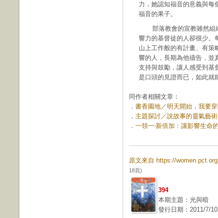
力，她認知福音的意義與每
福音的果子。
部落教會的宣教雖然組織
響力的基督徒的人卻很少。
山上工作般的有計畫、有策
響的人，長期為他禱告，並
支持與鼓勵，讓人感受到基
是口頭的見證而已，如此就
同作者相關文章：
．
書香園地／明天開始，我要穿紅色 
．
主題探討／說故事的靈氣藝術 (第
．
一領一‧新倍加：讓影響生命的事
原文來自 https://women.pct.o
18頁)
394
本期主題：光與暗
發行日期：2011/7/10