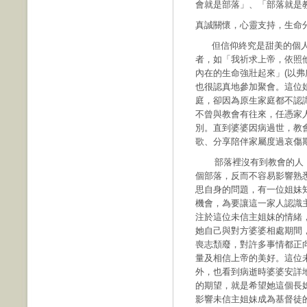
會就是部落」、「部落就是
真誠關懷，心靈支持，生命
但信仰終究是甜美的個人
者，如「我祈求上帝，依照
內在的生命強壯起來」(以弗
也很認真地參加聚會。這位
庭，卻因為原生家庭都不認
不曾與教會有往來，任憑家
別。直到婆婆因病過世，教
歌、分享陪伴家屬度過哀傷
部落裡沒有到教會的人，
個部落，反而不容易影響熟
思自身的問題，有一位姐妹
機會，為要讓這一家人認識
注於這位未信主姐妹的情緒
她自己與對方婆婆相處期間
喪志頹廢，對許多事情都正
量及相信上帝的美好。這位
外，也看到病逝時婆婆安詳
的期望，就是希望她這個長
影響未信主姐妹成為基督徒