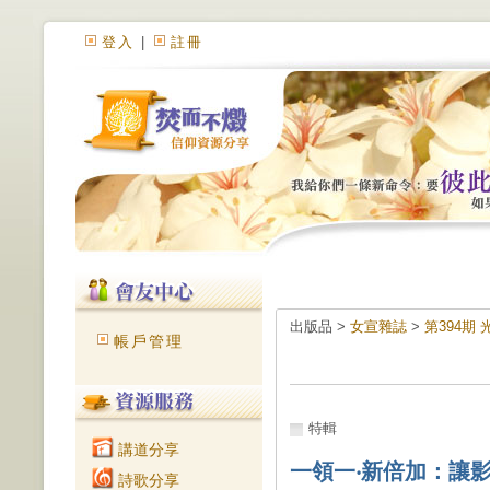
登入
|
註冊
出版品 >
女宣雜誌
>
第394期 
帳戶管理
特輯
講道分享
一領一‧新倍加：讓
詩歌分享