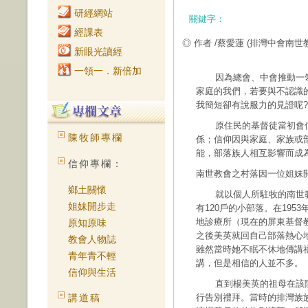
研經網站
關鍵字：
經課表
◎ 作者 /蔡愛蓮
(排灣中會南世
新眼光讀經
一領一．新倍加
因為總會、中會推動一領一
家庭的我們，若要與不認識
我簡短卻有說服力的見證呢?
原住民的基督徒當初會信
陳牧師專欄
係；信仰因與家庭、家族或
能，部落族人相互影響而成
信仰專欄：
南世教會之村落因一位姐妹
鄉土關懷
就以個人所駐牧的南世教
姐妹開步走
有120戶的小部落。在19
地診療所（現在的屏東基督
原知原味
之後美英就回自己部落熱心
教會人物誌
雖然當時她不眠不休地傳講
青年青不輕
講，但是相信的人並不多。
信仰與生活
直到楊美英的祖母在該院
講道稿
行告別禮拜。當時的排灣族