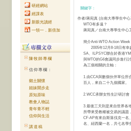
研經網站
關鍵字：
經課表
作者/蔣宛真
(台南大專學生中心
新眼光讀經
WTO有多遠？
一領一．新倍加
蔣宛真／台南大專學生中心
簡介Anti-WTO Action Week
2005年12月8-18日有幸參
SA、ILPSYC聯合於香港
陳牧師專欄
與WTO的G6會議同步進行討
為三個相關的主軸：
信仰專欄：
1.由CCA與數個伙伴單位
鄉土關懷
百人，來自二十九個國家。
姐妹開步走
2.WCC承辦女性生計研討
原知原味
教會人物誌
3.最後三天則是來自世界各
青年青不輕
所帶來受教權被交易的議題
信仰與生活
CF-AP有來自斯落伐克一
名、紐西蘭一名，共七名學
講道稿