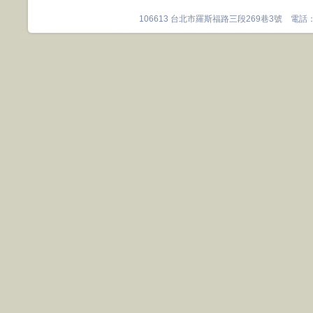
106613 台北市羅斯福路三段269巷3號 電話：0