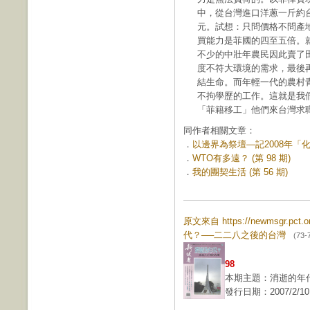
中，從台灣進口洋蔥一斤約
元。試想：只問價格不問產
買能力是菲國的四至五倍。
不少的中壯年農民因此賣了
度不符大環境的需求，最後
結生命。而年輕一代的農村
不拘學歷的工作。這就是我
「菲籍移工」他們來台灣求
同作者相關文章：
．
以邊界為祭壇—記2008年「化
．
WTO有多遠？ (第 98 期)
．
我的團契生活 (第 56 期)
原文來自 https://newmsgr.pc
代？──二二八之後的台灣
(73-
98
本期主題：消逝的年
發行日期：2007/2/10