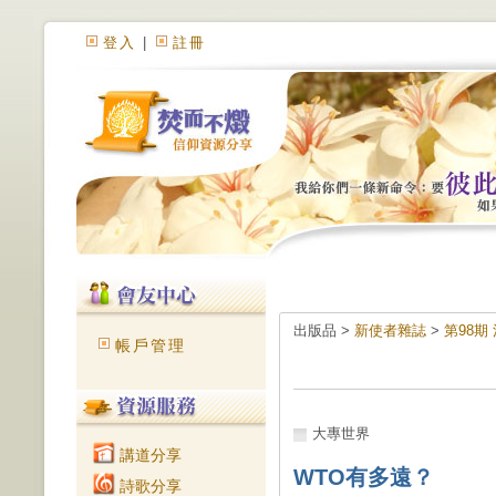
登入
|
註冊
出版品 >
新使者雜誌
>
第98期
帳戶管理
大專世界
講道分享
WTO有多遠？
詩歌分享