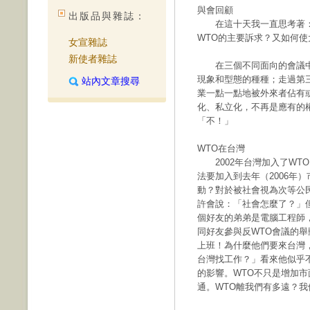
與會回顧
出版品與雜誌：
在這十天我一直思考著：
WTO的主要訴求？又如何
女宣雜誌
新使者雜誌
在三個不同面向的會議中，
現象和型態的種種；走過第
站內文章搜尋
業一點一點地被外來者佔有
化、私立化，不再是應有的
「不！」
WTO在台灣
2002年台灣加入了WT
法要加入到去年（2006年
動？對於被社會視為次等公
許會說：「社會怎麼了？」
個好友的弟弟是電腦工程師
同好友參與反WTO會議的
上班！為什麼他們要來台灣
台灣找工作？」看來他似乎
的影響。WTO不只是增加
通。WTO離我們有多遠？