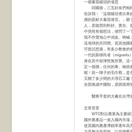
一個蕃茄罐頭的省思
回國後，三五好友們相約
告訴我：「這個罐頭煮出來
價的新鮮大蕃茄便宜。」聽
人，若能買到料好、實在、
中突然有個想法，便問了一
我不作聲地心中淌血、吶喊
這地球的共同體。當其他國
可曾試想過，有多少教會的
一代的新移民者（migran
身在其中卻渾然無所覺。這
定一個價，任何的事、物就
呢！前一陣子的毛巾戰，是否
又關了多少間的大理石工廠
全部換成中國制，原因很簡
醫療手套的大廠在台灣全被
文章背景
WTO對以農業為主要經濟
國外農產品一進入國內市場
使其國內農產滯銷率逐年高
力是無法負荷的。以菲律賓現