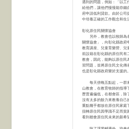
遇到的問題，例如：「以工
給他們，讓他們慢慢能存錢
府申請低利貸款。由於公司
中培養正確的工作觀念和生
彰化原住民關懷協會
另外，教會也以牧師為名
關懷協會」，向彰化縣政府
教育講座、兒童育樂營、兒
前設籍在彰化縣的原住民有
教會，因此，能夠以原住民
習問題，並將原住民文化傳
也是彰化縣政府樂於支援的
每天傍晚五點起，一群來
山教會，在教育牧師的指導
歷普遍偏低，在都會區，除
沒有太多的餘力來教養自己
重點幾乎都放在原住民家庭
扭轉原住民因學識不足而貧
看到都會原住民未來的新希
除了課業輔導外，協會也