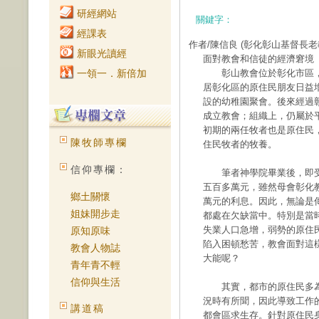
研經網站
關鍵字：
經課表
作者/陳信良
(彰化彰山基督長老
新眼光讀經
面對教會和信徒的經濟窘境
一領一．新倍加
彰山教會位於彰化市區，
居彰化區的原住民朋友日益
設的幼稚園聚會。後來經過彰
成立教會；組織上，仍屬於
初期的兩任牧者也是原住民
陳牧師專欄
住民牧者的牧養。
信仰專欄：
筆者神學院畢業後，即受
五百多萬元，雖然母會彰化
鄉土關懷
萬元的利息。因此，無論是
姐妹開步走
都處在欠缺當中。特別是當
失業人口急增，弱勢的原住
原知原味
陷入困頓愁苦，教會面對這
教會人物誌
大能呢？
青年青不輕
信仰與生活
其實，都市的原住民多為
況時有所聞，因此導致工作
講道稿
都會區求生存。針對原住民