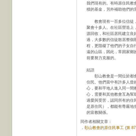
我們現有的。有時原住民教
積的基金，另外補助他們的
教會現有一百多位信徒，
聚會十多人。在社區營造上
源回收，和社區居民建立良
過，大多數的信徒散居整個
程，更阻礙了他們的子女自
遠的山區，因此，常因家鄉
前要努力克服的。
結語
彰山教會是一間位於都會
住民。他們當中有許多人曾
心，要和平地人進入同一間
心，需要和其他教會互為幫
過愛與受苦，認同所有的住
是原住民），都能有尊嚴地
的宣教關係。
同作者相關文章：
．
彰山教會的原住民事工 (第 87 