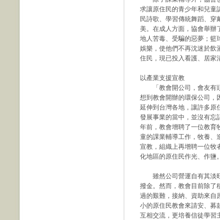
求讓原住民的青少年和兒童
民詩歌、學習傳統舞蹈、穿
美。在成人方面，協會舉辦
地人苦毒、受騙的惡夢；籃
娛樂，使他們不再沈迷於飲
住民，現已投入看護、居家
以產業支援宣教
「教會開公司，會友有頭
想到教會開辦的環保公司，
延伸到台灣各地，讓許多原
發展事業的當中，並沒有忘
年前，教會增聘了一位教育
童的課業輔導工作，牧養、
宣教，組織上再增聘一位牧
化地區的原住民作光、作鹽
雖然公司營運自有其淡旺
撥金。然而，教會目前除了
過的艱難，接納、資助來自
小的原住民教會來請安、募
互相交流，更培養信徒學習