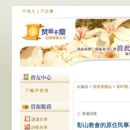
登入
|
註冊
出版品 >
新使者雜誌
>
第87期
帳戶管理
厝邊頭尾
講道分享
彰山教會的原住民事
詩歌分享