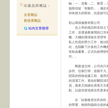
軸：一、宣教；二、教育；
出版品與雜誌：
協助信徒「有飯吃」，滿足
仰有很大的幫助，但是卻可
女宣雜誌
新使者雜誌
彰山環保服務有限公司
在上帝的感召和安排之下
站內文章搜尋
工作，並透過教會間的口耳
蠟、大樓的環境衛生管理等
私人性質的勞力工作，無法
此，也阻斷了許多的工作機
長執為董事，正式向經濟部
司」。
剛新成立時，公司內只有
診所、住家打掃，規模不大
院區的拆除改建工程，進而
的清潔工作。更由於醫院清
員，後來又陸續在虎尾天主
點，以提供當地原住民更多
在「給都會原住民魚吃，
的營運，牧師則協助法規的